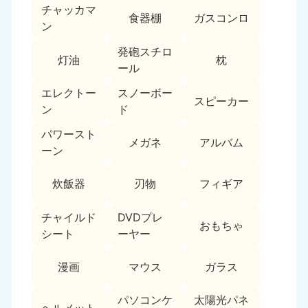
チャッカマ
中国
食器棚
ガスコンロ
ン
岡山県
山口県
発砲スチロ
灯油
枕
050-1881-5146
050-1880-9900
ール
9:00〜19:00 年中無休
9:00〜19:00 年中無休
エレクトー
スノーボー
スピーカー
広島県
鳥取県
ン
ド
050-1881-5144
050-1881-5156
パワースト
9:00〜19:00 年中無休
9:00〜19:00 年中無休
メガネ
アルバム
ーン
島根県
050-1881-5145
炊飯器
刃物
フィギア
9:00〜19:00 年中無休
チャイルド
DVDプレ
四国
おもちゃ
シート
ーヤー
香川県
徳島県
050-1880-9899
050-1880-9898
漫画
マウス
ガラス
9:00〜19:00 年中無休
9:00〜19:00 年中無休
パソコンケ
太陽光パネ