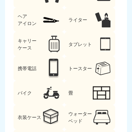
ヘア
ライター
アイロン
キャリー
タブレット
ケース
北海道・東北
北海道
青森県
携帯電話
トースター
050-1881-5277
050-1881-5276
9:00〜19:00 年中無休
9:00〜19:00 年中無休
岩手県
秋田県
バイク
畳
050-1881-5274
050-1881-5275
9:00〜19:00 年中無休
9:00〜19:00 年中無休
ウォーター
山形県
宮城県
衣装ケース
ベッド
050-1881-5273
050-1881-5272
9:00〜19:00 年中無休
9:00〜19:00 年中無休