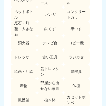
ヘルメット
愛媛県
高知県
ース
ル
050-1880-9896
050-1880-9897
ペットボト
コンクリー
9:00〜19:00 年中無休
9:00〜19:00 年中無休
レンガ
ル
トガラ
九州・沖縄
庭石・灯
鉄くず
車いす
籠・大きな
福岡県
佐賀県
石
050-1880-9895
050-1880-9894
9:00〜19:00 年中無休
9:00〜19:00 年中無休
消火器
テレビ台
コピー機
長崎県
鹿児島県
050-1880-9891
050-1880-9889
ドレッサー
古い工具
ラジカセ
9:00〜19:00 年中無休
9:00〜19:00 年中無休
筋トレマシ
絵画・油絵
農機具
大分県
宮崎県
ン
050-1880-9893
050-1880-9890
部屋から出
9:00〜19:00 年中無休
9:00〜19:00 年中無休
着物
仏壇
せない家具
熊本県
沖縄県
カセットボ
050-1880-9892
050-1880-9887
風呂釜
植木鉢
ンベ
9:00〜19:00 年中無休
9:00〜19:00 年中無休