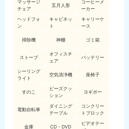
マッサージ
コーヒーメ
9:00〜19:00 年中無休
五月人形
チェア
ーカー
中部
ヘッドフォ
キャビネッ
キャリーケ
ン
ト
ース
愛知県
岐阜県
050-1881-5255
050-1881-5259
掃除機
神棚
ゴミ箱
9:00〜19:00 年中無休
9:00〜19:00 年中無休
静岡県
長野県
オフィスチ
ストーブ
バッテリー
050-1881-5256
050-1881-5260
ェア
9:00〜19:00 年中無休
9:00〜19:00 年中無休
シーリング
空気清浄機
座椅子
ライト
福井県
石川県
050-1881-5258
050-1881-5261
ビーズクッ
9:00〜19:00 年中無休
9:00〜19:00 年中無休
すのこ
ヨギボー
ション
富山県
山梨県
ダイニング
コンクリー
電動自転車
050-1881-5262
050-1881-5257
テーブル
トブロック
9:00〜19:00 年中無休
9:00〜19:00 年中無休
ビデオテー
金庫
CD・DVD