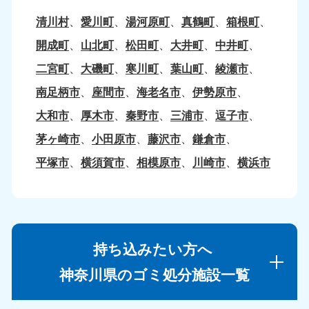
清川村
愛川町
湯河原町
真鶴町
箱根町
開成町
山北町
松田町
大井町
中井町
二宮町
大磯町
寒川町
葉山町
綾瀬市
南足柄市
座間市
海老名市
伊勢原市
大和市
厚木市
秦野市
三浦市
逗子市
茅ヶ崎市
小田原市
藤沢市
鎌倉市
平塚市
横須賀市
相模原市
川崎市
横浜市
持ち込みたい方へ
神奈川県のゴミ処分施設一覧