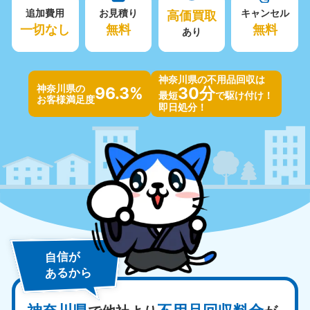
追加費用
お見積り
高価買取
キャンセル
一切なし
無料
無料
あり
神奈川県の不用品回収は
神奈川県の
96.3%
30分
最短
で駆け付け！
お客様満足度
即日処分！
自信が
あるから