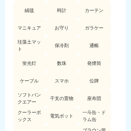
絨毯
時計
カーテン
マニキュア
お守り
ガラケー
珪藻土マッ
保冷剤
通帳
ト
蛍光灯
数珠
発煙筒
ケーブル
スマホ
位牌
ソフトバン
干支の置物
座布団
クエアー
クーラーボ
一斗缶・ド
電気ポット
ックス
ラム缶
ブラウン管