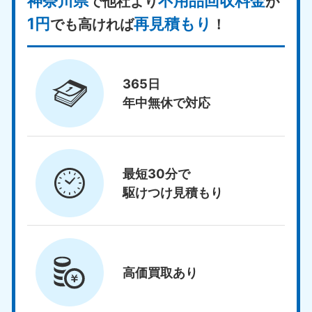
神奈川県
不用品回収料金
で他社より
が
1円
再見積もり
でも高ければ
！
365日
年中無休で対応
最短30分で
駆けつけ見積もり
高価買取
あり