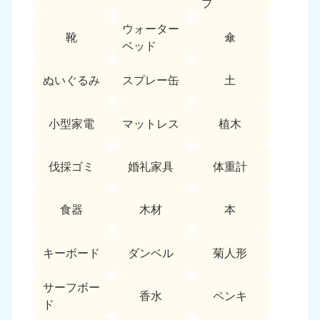
新潟県
プ
050-1881-5263
ウォーター
9:00〜19:00 年中無休
靴
傘
ベッド
近畿
ぬいぐるみ
スプレー缶
土
大阪府
兵庫県
050-1881-5250
050-1881-5251
9:00〜19:00 年中無休
9:00〜19:00 年中無休
小型家電
マットレス
植木
奈良県
三重県
伐採ゴミ
婚礼家具
体重計
050-1881-5249
050-1881-5254
9:00〜19:00 年中無休
9:00〜19:00 年中無休
食器
木材
本
滋賀県
京都府
050-1881-5253
050-1881-5252
9:00〜19:00 年中無休
9:00〜19:00 年中無休
キーボード
ダンベル
菊人形
和歌山県
サーフボー
050-1881-5248
香水
ペンキ
ド
9:00〜19:00 年中無休