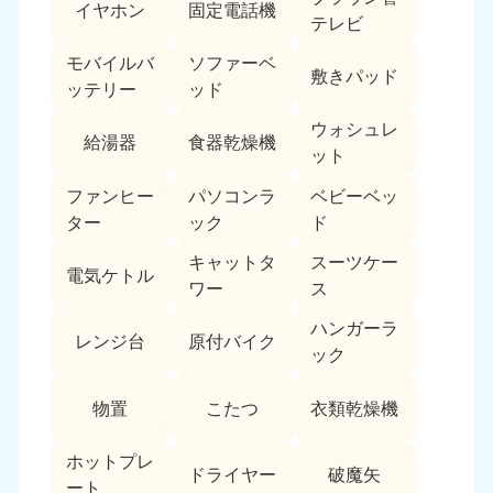
イヤホン
固定電話機
テレビ
モバイルバ
ソファーベ
敷きパッド
ッテリー
ッド
ウォシュレ
給湯器
食器乾燥機
ット
ファンヒー
パソコンラ
ベビーベッ
ター
ック
ド
キャットタ
スーツケー
電気ケトル
ワー
ス
ハンガーラ
レンジ台
原付バイク
ック
物置
こたつ
衣類乾燥機
ホットプレ
ドライヤー
破魔矢
ート