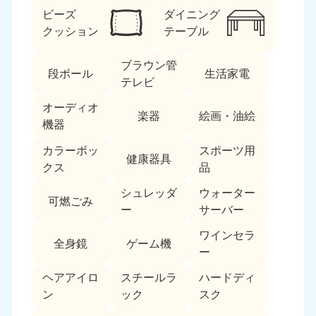
ビーズ
ダイニング
福島県
クッション
テーブル
050-1881-5271
9:00〜19:00 年中無休
ブラウン管
段ボール
生活家電
関東
テレビ
オーディオ
東京都
神奈川県
楽器
絵画・油絵
050-1881-5265
050-1881-5264
機器
9:00〜19:00 年中無休
9:00〜19:00 年中無休
カラーボッ
スポーツ用
健康器具
クス
品
千葉県
埼玉県
050-1881-5268
050-1881-5266
シュレッダ
ウォーター
可燃ごみ
9:00〜19:00 年中無休
9:00〜19:00 年中無休
ー
サーバー
栃木県
茨城県
ワインセラ
全身鏡
ゲーム機
050-1881-5270
050-1881-5269
ー
9:00〜19:00 年中無休
9:00〜19:00 年中無休
ヘアアイロ
スチールラ
ハードディ
ン
ック
スク
群馬県
050-1881-5267