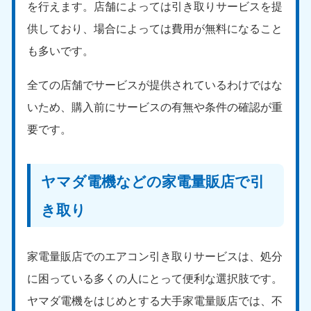
を行えます。店舗によっては引き取りサービスを提
中国
供しており、場合によっては費用が無料になること
岡山県
山口県
も多いです。
050-1881-5146
050-1880-9900
9:00〜19:00 年中無休
9:00〜19:00 年中無休
全ての店舗でサービスが提供されているわけではな
いため、購入前にサービスの有無や条件の確認が重
広島県
鳥取県
050-1881-5144
050-1881-5156
要です。
9:00〜19:00 年中無休
9:00〜19:00 年中無休
島根県
ヤマダ電機などの家電量販店で引
050-1881-5145
9:00〜19:00 年中無休
き取り
四国
香川県
徳島県
家電量販店でのエアコン引き取りサービスは、処分
050-1880-9899
050-1880-9898
に困っている多くの人にとって便利な選択肢です。
9:00〜19:00 年中無休
9:00〜19:00 年中無休
ヤマダ電機をはじめとする大手家電量販店では、不