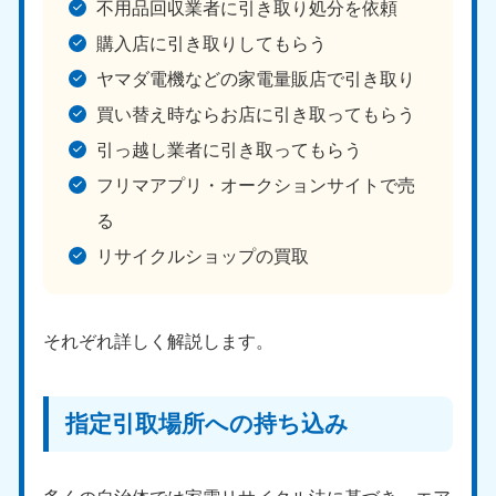
不用品回収業者に引き取り処分を依頼
福島県
購入店に引き取りしてもらう
050-1881-5271
ヤマダ電機などの家電量販店で引き取り
9:00〜19:00 年中無休
買い替え時ならお店に引き取ってもらう
関東
引っ越し業者に引き取ってもらう
東京都
神奈川県
フリマアプリ・オークションサイトで売
050-1881-5265
050-1881-5264
9:00〜19:00 年中無休
9:00〜19:00 年中無休
る
リサイクルショップの買取
千葉県
埼玉県
050-1881-5268
050-1881-5266
9:00〜19:00 年中無休
9:00〜19:00 年中無休
それぞれ詳しく解説します。
栃木県
茨城県
050-1881-5270
050-1881-5269
9:00〜19:00 年中無休
9:00〜19:00 年中無休
指定引取場所への持ち込み
群馬県
050-1881-5267