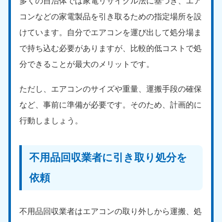
多くの自治体では家電リサイクル法に基づき、エア
9:00〜19:00 年中無休
コンなどの家電製品を引き取るための指定場所を設
中部
けています。自分でエアコンを運び出して処分場ま
愛知県
岐阜県
で持ち込む必要がありますが、比較的低コストで処
050-1881-5255
050-1881-5259
分できることが最大のメリットです。
9:00〜19:00 年中無休
9:00〜19:00 年中無休
ただし、エアコンのサイズや重量、運搬手段の確保
静岡県
長野県
050-1881-5256
050-1881-5260
など、事前に準備が必要です。そのため、計画的に
9:00〜19:00 年中無休
9:00〜19:00 年中無休
行動しましょう。
福井県
石川県
050-1881-5258
050-1881-5261
不用品回収業者に引き取り処分を
9:00〜19:00 年中無休
9:00〜19:00 年中無休
依頼
富山県
山梨県
050-1881-5262
050-1881-5257
9:00〜19:00 年中無休
9:00〜19:00 年中無休
不用品回収業者はエアコンの取り外しから運搬、処