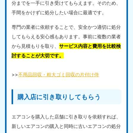
新潟県
分までを一手に引き受けてもらえます。そのため、
050-1881-5263
手間をかけずに処分したい場合に最適です。
9:00〜19:00 年中無休
近畿
専門の業者に依頼することで、安全かつ適切に処分
してもらえる安心感もあります。事前に複数の業者
大阪府
兵庫県
050-1881-5250
050-1881-5251
から見積もりを取り、
サービス内容と費用を比較検
9:00〜19:00 年中無休
9:00〜19:00 年中無休
討することが大切です。
奈良県
三重県
050-1881-5249
050-1881-5254
>>
不用品回収・粗大ゴミ回収の片付け侍
9:00〜19:00 年中無休
9:00〜19:00 年中無休
滋賀県
京都府
050-1881-5253
050-1881-5252
購入店に引き取りしてもらう
9:00〜19:00 年中無休
9:00〜19:00 年中無休
和歌山県
エアコンを購入した店舗に引き取りを依頼すれば、
050-1881-5248
新しいエアコンの購入と同時に古いエアコンの処分
9:00〜19:00 年中無休