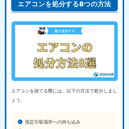
エアコンを処分する8つの方法
北海道・東北
北海道
青森県
050-1881-5277
050-1881-5276
9:00〜19:00 年中無休
9:00〜19:00 年中無休
岩手県
秋田県
エアコンを捨てる際には、以下の方法で処分しまし
050-1881-5274
050-1881-5275
9:00〜19:00 年中無休
9:00〜19:00 年中無休
ょう。
山形県
宮城県
050-1881-5273
050-1881-5272
指定引取場所への持ち込み
9:00〜19:00 年中無休
9:00〜19:00 年中無休