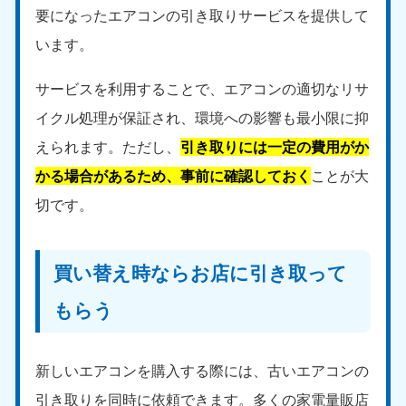
愛媛県
高知県
要になったエアコンの引き取りサービスを提供して
050-1880-9896
050-1880-9897
います。
9:00〜19:00 年中無休
9:00〜19:00 年中無休
九州・沖縄
サービスを利用することで、エアコンの適切なリサ
イクル処理が保証され、環境への影響も最小限に抑
福岡県
佐賀県
050-1880-9895
050-1880-9894
えられます。ただし、
引き取りには一定の費用がか
9:00〜19:00 年中無休
9:00〜19:00 年中無休
かる場合があるため、事前に確認しておく
ことが大
長崎県
鹿児島県
切です。
050-1880-9891
050-1880-9889
9:00〜19:00 年中無休
9:00〜19:00 年中無休
買い替え時ならお店に引き取って
大分県
宮崎県
050-1880-9893
050-1880-9890
もらう
9:00〜19:00 年中無休
9:00〜19:00 年中無休
熊本県
沖縄県
新しいエアコンを購入する際には、古いエアコンの
050-1880-9892
050-1880-9887
9:00〜19:00 年中無休
9:00〜19:00 年中無休
引き取りを同時に依頼できます。多くの家電量販店