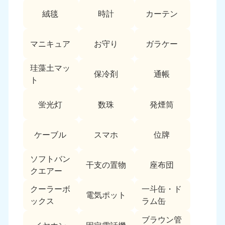
絨毯
時計
カーテン
マニキュア
お守り
ガラケー
珪藻土マッ
保冷剤
通帳
ト
蛍光灯
数珠
発煙筒
ケーブル
スマホ
位牌
ソフトバン
干支の置物
座布団
クエアー
クーラーボ
一斗缶・ド
電気ポット
ックス
ラム缶
ブラウン管