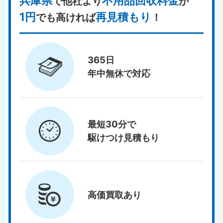
兵庫県
不用品回収料金
で他社より
が
1円
再見積もり
でも高ければ
！
365日
年中無休で対応
最短30分で
駆けつけ見積もり
高価買取
あり