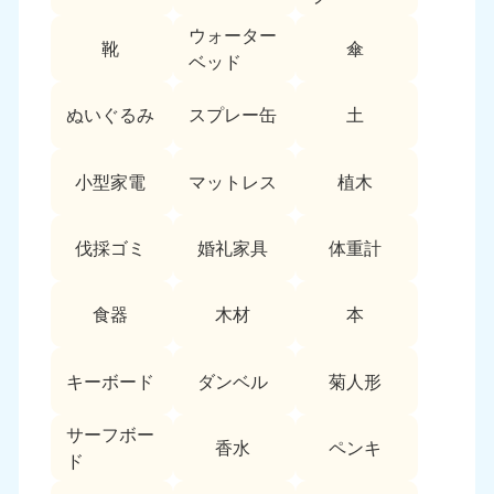
新潟県
050-1881-5263
ウォーター
靴
傘
9:00〜19:00 年中無休
ベッド
近畿
ぬいぐるみ
スプレー缶
土
大阪府
兵庫県
050-1881-5250
050-1881-5251
小型家電
マットレス
植木
9:00〜19:00 年中無休
9:00〜19:00 年中無休
奈良県
三重県
伐採ゴミ
婚礼家具
体重計
050-1881-5249
050-1881-5254
9:00〜19:00 年中無休
9:00〜19:00 年中無休
食器
木材
本
滋賀県
京都府
050-1881-5253
050-1881-5252
キーボード
ダンベル
菊人形
9:00〜19:00 年中無休
9:00〜19:00 年中無休
和歌山県
サーフボー
香水
ペンキ
050-1881-5248
ド
9:00〜19:00 年中無休