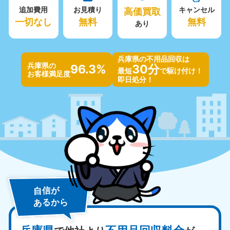
追加費用
お見積り
高価買取
キャンセル
一切なし
無料
無料
あり
兵庫県の不用品回収は
兵庫県の
96.3%
30分
最短
で駆け付け！
お客様満足度
即日処分！
自信が
あるから