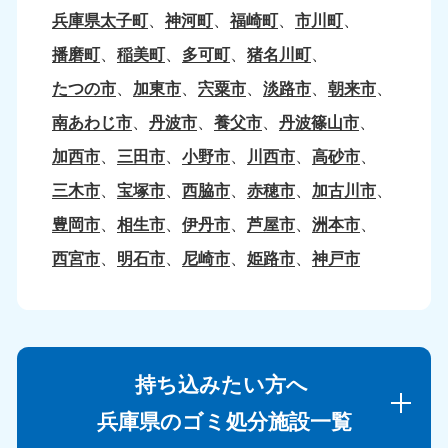
兵庫県太子町
神河町
福崎町
市川町
播磨町
稲美町
多可町
猪名川町
たつの市
加東市
宍粟市
淡路市
朝来市
南あわじ市
丹波市
養父市
丹波篠山市
加西市
三田市
小野市
川西市
高砂市
三木市
宝塚市
西脇市
赤穂市
加古川市
豊岡市
相生市
伊丹市
芦屋市
洲本市
西宮市
明石市
尼崎市
姫路市
神戸市
持ち込みたい方へ
兵庫県のゴミ処分施設一覧