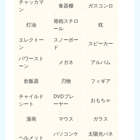
チャッカマ
食器棚
ガスコンロ
中国
ン
発砲スチロ
岡山県
山口県
灯油
枕
050-1881-5146
050-1880-9900
ール
9:00〜19:00 年中無休
9:00〜19:00 年中無休
エレクトー
スノーボー
スピーカー
ン
ド
広島県
鳥取県
050-1881-5144
050-1881-5156
パワースト
9:00〜19:00 年中無休
9:00〜19:00 年中無休
メガネ
アルバム
ーン
島根県
炊飯器
刃物
フィギア
050-1881-5145
9:00〜19:00 年中無休
チャイルド
DVDプレ
おもちゃ
四国
シート
ーヤー
香川県
徳島県
漫画
マウス
ガラス
050-1880-9899
050-1880-9898
9:00〜19:00 年中無休
9:00〜19:00 年中無休
パソコンケ
太陽光パネ
ヘルメット