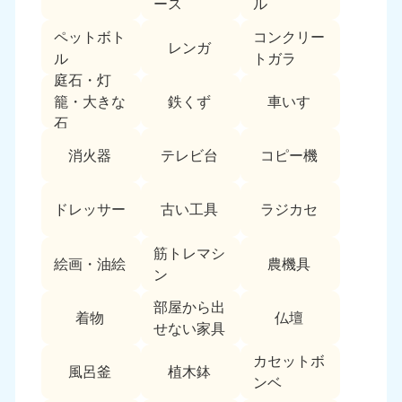
ース
ル
愛媛県
高知県
050-1880-9896
050-1880-9897
ペットボト
コンクリー
9:00〜19:00 年中無休
9:00〜19:00 年中無休
レンガ
ル
トガラ
九州・沖縄
庭石・灯
鉄くず
車いす
籠・大きな
福岡県
佐賀県
石
050-1880-9895
050-1880-9894
消火器
テレビ台
コピー機
9:00〜19:00 年中無休
9:00〜19:00 年中無休
長崎県
鹿児島県
ドレッサー
古い工具
ラジカセ
050-1880-9891
050-1880-9889
9:00〜19:00 年中無休
9:00〜19:00 年中無休
筋トレマシ
絵画・油絵
農機具
ン
大分県
宮崎県
050-1880-9893
050-1880-9890
部屋から出
9:00〜19:00 年中無休
9:00〜19:00 年中無休
着物
仏壇
せない家具
熊本県
沖縄県
カセットボ
風呂釜
植木鉢
050-1880-9892
050-1880-9887
ンベ
9:00〜19:00 年中無休
9:00〜19:00 年中無休