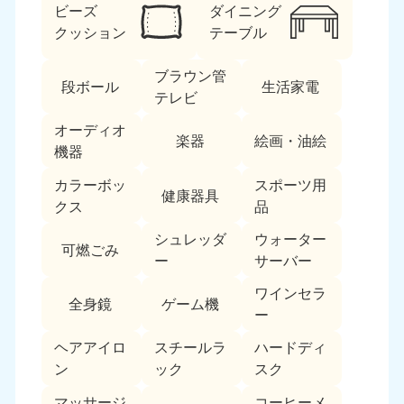
ビーズ
ダイニング
福島県
クッション
テーブル
050-1881-5271
9:00〜19:00 年中無休
ブラウン管
段ボール
生活家電
テレビ
関東
オーディオ
東京都
神奈川県
楽器
絵画・油絵
機器
050-1881-5265
050-1881-5264
9:00〜19:00 年中無休
9:00〜19:00 年中無休
カラーボッ
スポーツ用
健康器具
クス
品
千葉県
埼玉県
050-1881-5268
050-1881-5266
シュレッダ
ウォーター
可燃ごみ
9:00〜19:00 年中無休
9:00〜19:00 年中無休
ー
サーバー
ワインセラ
栃木県
茨城県
全身鏡
ゲーム機
ー
050-1881-5270
050-1881-5269
9:00〜19:00 年中無休
9:00〜19:00 年中無休
ヘアアイロ
スチールラ
ハードディ
ン
ック
スク
群馬県
050-1881-5267
マッサージ
コーヒーメ