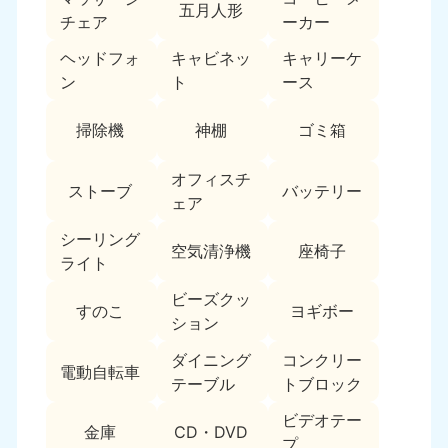
五月人形
9:00〜19:00 年中無休
チェア
ーカー
中部
ヘッドフォ
キャビネッ
キャリーケ
ン
ト
ース
愛知県
岐阜県
050-1881-5255
050-1881-5259
掃除機
神棚
ゴミ箱
9:00〜19:00 年中無休
9:00〜19:00 年中無休
オフィスチ
静岡県
長野県
ストーブ
バッテリー
ェア
050-1881-5256
050-1881-5260
9:00〜19:00 年中無休
9:00〜19:00 年中無休
シーリング
空気清浄機
座椅子
ライト
福井県
石川県
050-1881-5258
050-1881-5261
ビーズクッ
すのこ
ヨギボー
9:00〜19:00 年中無休
9:00〜19:00 年中無休
ション
ダイニング
コンクリー
富山県
山梨県
電動自転車
050-1881-5262
050-1881-5257
テーブル
トブロック
9:00〜19:00 年中無休
9:00〜19:00 年中無休
ビデオテー
金庫
CD・DVD
プ