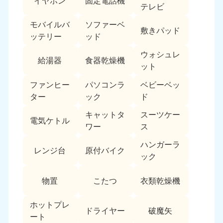
イヤホン
固定電話機
テレビ
モバイルバ
ソファーベ
敷きパッド
ッテリー
ッド
ウォシュレ
給湯器
食器乾燥機
ット
ファンヒー
パソコンラ
ベビーベッ
ター
ック
ド
キャットタ
スーツケー
電気ケトル
ワー
ス
ハンガーラ
レンジ台
原付バイク
ック
物置
こたつ
衣類乾燥機
ホットプレ
ドライヤー
破魔矢
ート