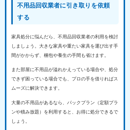
不用品回収業者に引き取りを依頼
する
家具処分に悩んだら、不用品回収業者の利用を検討
しましょう。大きな家具や重たい家具を運び出す手
北海道・東北
間がかからず、梱包や養生の手間も省けます。
北海道
青森県
050-1881-5277
050-1881-5276
また部屋に不用品が溢れかえっている場合や、処分
9:00〜19:00 年中無休
9:00〜19:00 年中無休
できず困っている場合でも、プロの手を借りればス
岩手県
秋田県
ムーズに解決できます。
050-1881-5274
050-1881-5275
9:00〜19:00 年中無休
9:00〜19:00 年中無休
大量の不用品があるなら、パックプラン（定額プラ
ンや積み放題）を利用すると、お得に処分できるで
山形県
宮城県
050-1881-5273
050-1881-5272
しょう。
9:00〜19:00 年中無休
9:00〜19:00 年中無休