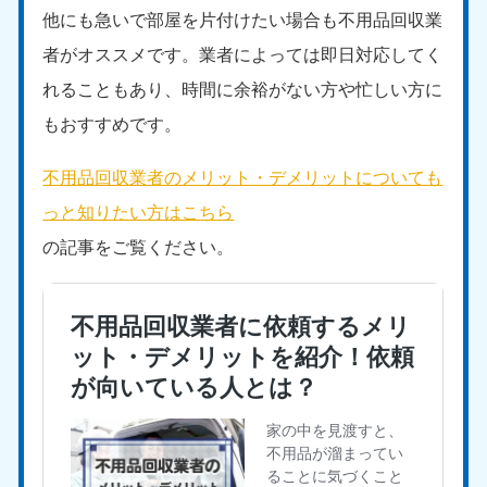
他にも急いで部屋を片付けたい場合も不用品回収業
福島県
者がオススメです。業者によっては即日対応してく
050-1881-5271
9:00〜19:00 年中無休
れることもあり、時間に余裕がない方や忙しい方に
関東
もおすすめです。
東京都
神奈川県
不用品回収業者のメリット・デメリットについても
050-1881-5265
050-1881-5264
っと知りたい方はこちら
9:00〜19:00 年中無休
9:00〜19:00 年中無休
の記事をご覧ください。
千葉県
埼玉県
050-1881-5268
050-1881-5266
9:00〜19:00 年中無休
9:00〜19:00 年中無休
栃木県
茨城県
050-1881-5270
050-1881-5269
9:00〜19:00 年中無休
9:00〜19:00 年中無休
群馬県
050-1881-5267