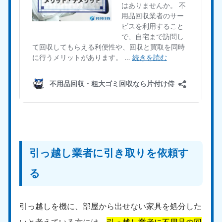
9:00〜19:00 年中無休
中部
愛知県
岐阜県
050-1881-5255
050-1881-5259
9:00〜19:00 年中無休
9:00〜19:00 年中無休
静岡県
長野県
050-1881-5256
050-1881-5260
9:00〜19:00 年中無休
9:00〜19:00 年中無休
福井県
石川県
050-1881-5258
050-1881-5261
引っ越し業者に引き取りを依頼す
9:00〜19:00 年中無休
9:00〜19:00 年中無休
る
富山県
山梨県
050-1881-5262
050-1881-5257
9:00〜19:00 年中無休
9:00〜19:00 年中無休
引っ越しを機に、部屋から出せない家具を処分した