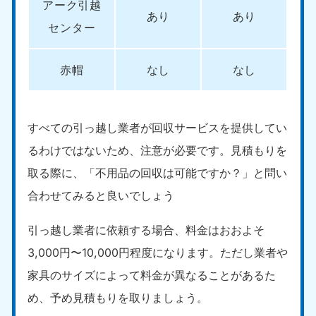
アーク引越
愛媛県
高知県
あり
あり
050-1880-9896
050-1880-9897
センター
9:00〜19:00 年中無休
9:00〜19:00 年中無休
九州・沖縄
赤帽
なし
なし
福岡県
佐賀県
050-1880-9895
050-1880-9894
9:00〜19:00 年中無休
9:00〜19:00 年中無休
すべての引っ越し業者が回収サービスを提供してい
るわけではないため、注意が必要です。見積もりを
長崎県
鹿児島県
050-1880-9891
050-1880-9889
取る際に、「不用品の回収は可能ですか？」と問い
9:00〜19:00 年中無休
9:00〜19:00 年中無休
合わせてみると良いでしょう
大分県
宮崎県
引っ越し業者に依頼する場合、料金はおおよそ
050-1880-9893
050-1880-9890
9:00〜19:00 年中無休
9:00〜19:00 年中無休
3,000円〜10,000円程度になります。ただし業者や
家具のサイズによって料金が異なることがあるた
熊本県
沖縄県
050-1880-9892
050-1880-9887
め、予め見積もりを取りましょう。
9:00〜19:00 年中無休
9:00〜19:00 年中無休