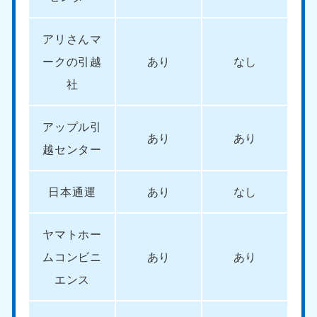
中国
アリさんマ
岡山県
山口県
050-1881-5146
050-1880-9900
ークの引越
あり
なし
9:00〜19:00 年中無休
9:00〜19:00 年中無休
社
広島県
鳥取県
050-1881-5144
050-1881-5156
アップル引
あり
あり
9:00〜19:00 年中無休
9:00〜19:00 年中無休
越センター
島根県
050-1881-5145
日本通運
あり
なし
9:00〜19:00 年中無休
四国
ヤマトホー
ムコンビニ
あり
あり
香川県
徳島県
050-1880-9899
050-1880-9898
エンス
9:00〜19:00 年中無休
9:00〜19:00 年中無休