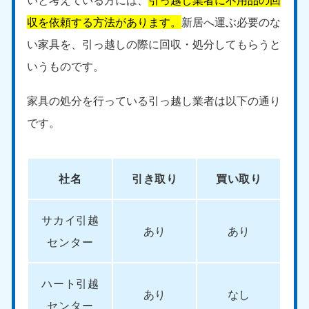
いと考えている方には、
引っ越し業者に不用品の回
新潟県
050-1881-5263
収を依頼する方法があります。
新居へ運ぶ必要のな
9:00〜19:00 年中無休
い家具を、引っ越しの際に回収・処分してもらうと
近畿
いうものです。
大阪府
兵庫県
家具の処分を行っている引っ越し業者は以下の通り
050-1881-5250
050-1881-5251
9:00〜19:00 年中無休
9:00〜19:00 年中無休
です。
奈良県
三重県
050-1881-5249
050-1881-5254
9:00〜19:00 年中無休
9:00〜19:00 年中無休
社名
引き取り
買い取り
滋賀県
京都府
サカイ引越
050-1881-5253
050-1881-5252
あり
あり
9:00〜19:00 年中無休
9:00〜19:00 年中無休
センター
和歌山県
050-1881-5248
ハート引越
あり
なし
9:00〜19:00 年中無休
センター