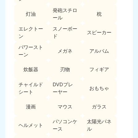
中国
発砲スチロ
灯油
枕
ール
岡山県
山口県
050-1881-5146
050-1880-9900
エレクトー
スノーボー
スピーカー
9:00〜19:00 年中無休
9:00〜19:00 年中無休
ン
ド
パワースト
広島県
鳥取県
メガネ
アルバム
050-1881-5144
050-1881-5156
ーン
9:00〜19:00 年中無休
9:00〜19:00 年中無休
炊飯器
刃物
フィギア
島根県
050-1881-5145
チャイルド
DVDプレ
おもちゃ
9:00〜19:00 年中無休
シート
ーヤー
四国
漫画
マウス
ガラス
香川県
徳島県
050-1880-9899
050-1880-9898
パソコンケ
太陽光パネ
ヘルメット
9:00〜19:00 年中無休
9:00〜19:00 年中無休
ース
ル