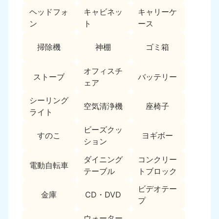
9:00〜19:00 年中無休
ヘッドフォ
キャビネッ
キャリーケ
ン
ト
ース
中部
掃除機
神棚
ゴミ箱
愛知県
岐阜県
050-1881-5255
050-1881-5259
9:00〜19:00 年中無休
9:00〜19:00 年中無休
オフィスチ
ストーブ
バッテリー
ェア
静岡県
長野県
050-1881-5256
050-1881-5260
シーリング
空気清浄機
座椅子
9:00〜19:00 年中無休
9:00〜19:00 年中無休
ライト
ビーズクッ
福井県
石川県
すのこ
ヨギボー
ション
050-1881-5258
050-1881-5261
9:00〜19:00 年中無休
9:00〜19:00 年中無休
ダイニング
コンクリー
電動自転車
テーブル
トブロック
富山県
山梨県
050-1881-5262
050-1881-5257
ビデオテー
金庫
CD・DVD
9:00〜19:00 年中無休
9:00〜19:00 年中無休
プ
ウォーター