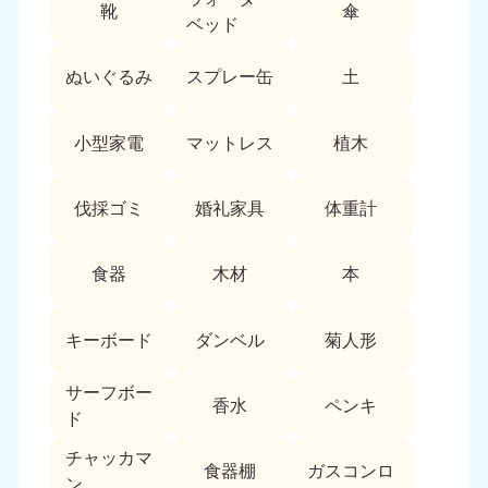
新潟県
靴
傘
050-1881-5263
ベッド
9:00〜19:00 年中無休
ぬいぐるみ
スプレー缶
土
近畿
大阪府
兵庫県
小型家電
マットレス
植木
050-1881-5250
050-1881-5251
9:00〜19:00 年中無休
9:00〜19:00 年中無休
伐採ゴミ
婚礼家具
体重計
奈良県
三重県
050-1881-5249
050-1881-5254
食器
木材
本
9:00〜19:00 年中無休
9:00〜19:00 年中無休
滋賀県
京都府
キーボード
ダンベル
菊人形
050-1881-5253
050-1881-5252
9:00〜19:00 年中無休
9:00〜19:00 年中無休
サーフボー
香水
ペンキ
ド
和歌山県
050-1881-5248
チャッカマ
食器棚
ガスコンロ
9:00〜19:00 年中無休
ン