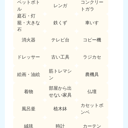
ペットボト
コンクリー
愛媛県
高知県
レンガ
050-1880-9896
050-1880-9897
ル
トガラ
9:00〜19:00 年中無休
9:00〜19:00 年中無休
庭石・灯
鉄くず
車いす
籠・大きな
九州・沖縄
石
福岡県
佐賀県
消火器
テレビ台
コピー機
050-1880-9895
050-1880-9894
9:00〜19:00 年中無休
9:00〜19:00 年中無休
ドレッサー
古い工具
ラジカセ
長崎県
鹿児島県
050-1880-9891
050-1880-9889
筋トレマシ
絵画・油絵
農機具
9:00〜19:00 年中無休
9:00〜19:00 年中無休
ン
部屋から出
大分県
宮崎県
着物
仏壇
050-1880-9893
050-1880-9890
せない家具
9:00〜19:00 年中無休
9:00〜19:00 年中無休
カセットボ
風呂釜
植木鉢
ンベ
熊本県
沖縄県
050-1880-9892
050-1880-9887
9:00〜19:00 年中無休
9:00〜19:00 年中無休
絨毯
時計
カーテン