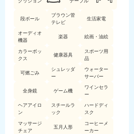
クッション
テーブル
福島県
ブラウン管
050-1881-5271
段ボール
生活家電
テレビ
9:00〜19:00 年中無休
関東
オーディオ
楽器
絵画・油絵
機器
東京都
神奈川県
カラーボッ
スポーツ用
050-1881-5265
050-1881-5264
健康器具
クス
品
9:00〜19:00 年中無休
9:00〜19:00 年中無休
シュレッダ
ウォーター
可燃ごみ
千葉県
埼玉県
ー
サーバー
050-1881-5268
050-1881-5266
9:00〜19:00 年中無休
9:00〜19:00 年中無休
ワインセラ
全身鏡
ゲーム機
ー
栃木県
茨城県
ヘアアイロ
スチールラ
ハードディ
050-1881-5270
050-1881-5269
9:00〜19:00 年中無休
9:00〜19:00 年中無休
ン
ック
スク
マッサージ
コーヒーメ
群馬県
五月人形
チェア
ーカー
050-1881-5267