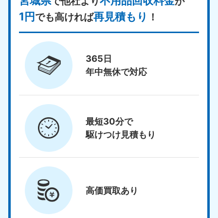
宮城県
不用品回収料金
で他社より
が
1円
再見積もり
でも高ければ
！
365日
年中無休で対応
最短30分で
駆けつけ見積もり
高価買取
あり