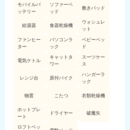
モバイルバ
ソファーベ
敷きパッド
ッテリー
ッド
ウォシュレ
給湯器
食器乾燥機
ット
ファンヒー
パソコンラ
ベビーベッ
ター
ック
ド
キャットタ
スーツケー
電気ケトル
ワー
ス
ハンガーラ
レンジ台
原付バイク
ック
物置
こたつ
衣類乾燥機
ホットプレ
ドライヤー
破魔矢
ート
ロフトベッ