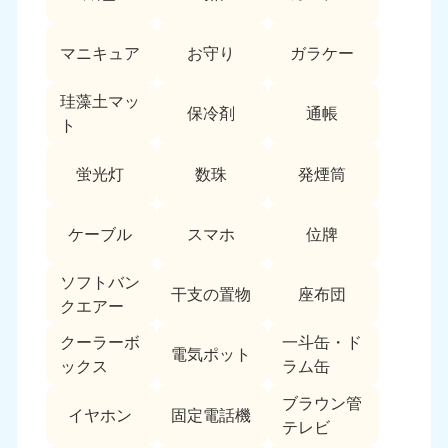
マニキュア
お守り
ガラケー
珪藻土マッ
保冷剤
通帳
ト
蛍光灯
数珠
発煙筒
ケーブル
スマホ
位牌
ソフトバン
干支の置物
座布団
クエアー
クーラーボ
一斗缶・ド
電気ポット
ックス
ラム缶
ブラウン管
イヤホン
固定電話機
テレビ