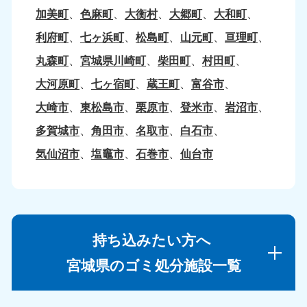
加美町
色麻町
大衡村
大郷町
大和町
利府町
七ヶ浜町
松島町
山元町
亘理町
丸森町
宮城県川崎町
柴田町
村田町
大河原町
七ヶ宿町
蔵王町
富谷市
大崎市
東松島市
栗原市
登米市
岩沼市
多賀城市
角田市
名取市
白石市
気仙沼市
塩竈市
石巻市
仙台市
持ち込みたい方へ
宮城県のゴミ処分施設一覧