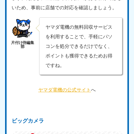
いため、事前に店舗での対応を確認しましょう。
ヤマダ電機の無料回収サービス
を利用することで、手軽にパソ
コンを処分できるだけでなく、
北海道・東北
ポイントも獲得できるためお得
北海道
青森県
ですね。
050-1881-5277
050-1881-5276
9:00〜19:00 年中無休
9:00〜19:00 年中無休
ヤマダ電機の公式サイト
へ
岩手県
秋田県
050-1881-5274
050-1881-5275
9:00〜19:00 年中無休
9:00〜19:00 年中無休
山形県
宮城県
ビッグカメラ
050-1881-5273
050-1881-5272
9:00〜19:00 年中無休
9:00〜19:00 年中無休