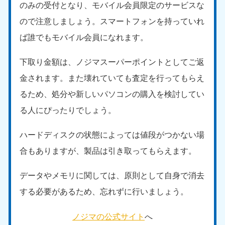
のみの受付となり、モバイル会員限定のサービスな
中国
ので注意しましょう。スマートフォンを持っていれ
岡山県
山口県
ば誰でもモバイル会員になれます。
050-1881-5146
050-1880-9900
9:00〜19:00 年中無休
9:00〜19:00 年中無休
下取り金額は、ノジマスーパーポイントとしてご返
金されます。また壊れていても査定を行ってもらえ
広島県
鳥取県
050-1881-5144
050-1881-5156
るため、処分や新しいパソコンの購入を検討してい
9:00〜19:00 年中無休
9:00〜19:00 年中無休
る人にぴったりでしょう。
島根県
050-1881-5145
ハードディスクの状態によっては値段がつかない場
9:00〜19:00 年中無休
合もありますが、製品は引き取ってもらえます。
四国
データやメモリに関しては、原則として自身で消去
香川県
徳島県
する必要があるため、忘れずに行いましょう。
050-1880-9899
050-1880-9898
9:00〜19:00 年中無休
9:00〜19:00 年中無休
ノジマの公式サイト
へ