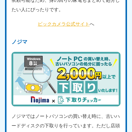
新潟県
050-1881-5263
たい人にぴったりです。
9:00〜19:00 年中無休
近畿
ビックカメラ公式サイト
へ
大阪府
兵庫県
ノジマ
050-1881-5250
050-1881-5251
9:00〜19:00 年中無休
9:00〜19:00 年中無休
奈良県
三重県
050-1881-5249
050-1881-5254
9:00〜19:00 年中無休
9:00〜19:00 年中無休
滋賀県
京都府
050-1881-5253
050-1881-5252
9:00〜19:00 年中無休
9:00〜19:00 年中無休
和歌山県
ノジマではノートパソコンの買い替え時に、古いハ
050-1881-5248
ードディスクの下取りを行っています。ただし店頭
9:00〜19:00 年中無休