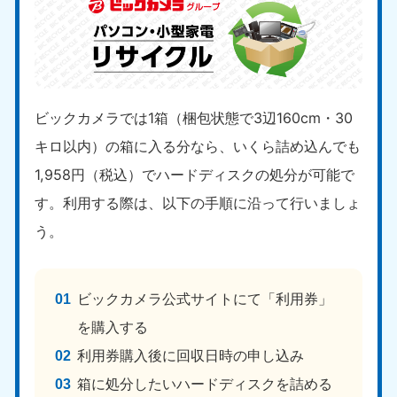
福島県
050-1881-5271
9:00〜19:00 年中無休
関東
ビックカメラでは1箱（梱包状態で3辺160cm・30
東京都
神奈川県
キロ以内）の箱に入る分なら、いくら詰め込んでも
050-1881-5265
050-1881-5264
1,958円（税込）でハードディスクの処分が可能で
9:00〜19:00 年中無休
9:00〜19:00 年中無休
す。利用する際は、以下の手順に沿って行いましょ
千葉県
埼玉県
う。
050-1881-5268
050-1881-5266
9:00〜19:00 年中無休
9:00〜19:00 年中無休
栃木県
茨城県
ビックカメラ公式サイトにて「利用券」
050-1881-5270
050-1881-5269
を購入する
9:00〜19:00 年中無休
9:00〜19:00 年中無休
利用券購入後に回収日時の申し込み
群馬県
箱に処分したいハードディスクを詰める
050-1881-5267