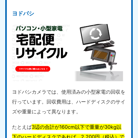
愛媛県
高知県
050-1880-9896
050-1880-9897
ヨドバシ
9:00〜19:00 年中無休
9:00〜19:00 年中無休
九州・沖縄
福岡県
佐賀県
050-1880-9895
050-1880-9894
9:00〜19:00 年中無休
9:00〜19:00 年中無休
長崎県
鹿児島県
050-1880-9891
050-1880-9889
9:00〜19:00 年中無休
9:00〜19:00 年中無休
ヨドバシカメラでは、使用済みの小型家電の回収を
大分県
宮崎県
050-1880-9893
050-1880-9890
行っています。回収費用は、ハードディスクのサイ
9:00〜19:00 年中無休
9:00〜19:00 年中無休
ズや重量によって異なります。
熊本県
沖縄県
たとえば
3辺の合計が160cm以下で重量が30kg以
050-1880-9892
050-1880-9887
9:00〜19:00 年中無休
9:00〜19:00 年中無休
下のハードディスクであれば、2,200円（税込）で