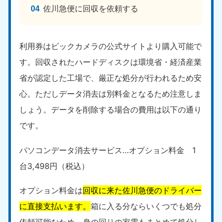
9:00〜19:00 年中無休
佐川急便に回収を依頼する
中部
利用券はビックカメラの公式サイトより購入可能で
愛知県
岐阜県
050-1881-5255
050-1881-5259
す。回収されたハードディスクは環境省・経済産業
9:00〜19:00 年中無休
9:00〜19:00 年中無休
省が認定した工場で、厳正な処分が行われるため安
静岡県
長野県
心。ただしデータ消去は別料金となるため注意しま
050-1881-5256
050-1881-5260
しょう。データを削除する場合の費用は以下の通り
9:00〜19:00 年中無休
9:00〜19:00 年中無休
です。
福井県
石川県
050-1881-5258
050-1881-5261
パソコンデータ消去サービス…オプション料金 1
9:00〜19:00 年中無休
9:00〜19:00 年中無休
台3,498円（税込）
富山県
山梨県
050-1881-5262
050-1881-5257
オプション料金は
回収に来た佐川急便のドライバー
9:00〜19:00 年中無休
9:00〜19:00 年中無休
に直接支払います。
箱に入る分ならいくつでも処分
依頼可能なため、身の回りの家電もまとめて処分し