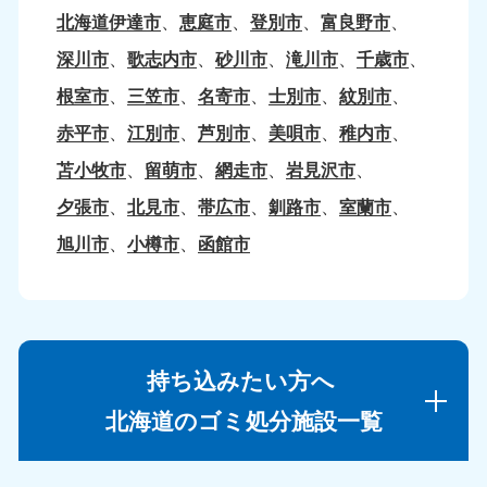
北海道伊達市
恵庭市
登別市
富良野市
深川市
歌志内市
砂川市
滝川市
千歳市
根室市
三笠市
名寄市
士別市
紋別市
赤平市
江別市
芦別市
美唄市
稚内市
苫小牧市
留萌市
網走市
岩見沢市
夕張市
北見市
帯広市
釧路市
室蘭市
旭川市
小樽市
函館市
持ち込みたい方へ
北海道のゴミ処分施設一覧