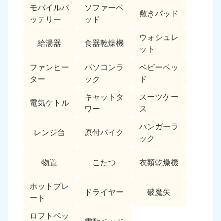
モバイルバ
ソファーベ
敷きパッド
ッテリー
ッド
ウォシュレ
給湯器
食器乾燥機
ット
ファンヒー
パソコンラ
ベビーベッ
ター
ック
ド
キャットタ
スーツケー
電気ケトル
ワー
ス
ハンガーラ
レンジ台
原付バイク
ック
物置
こたつ
衣類乾燥機
ホットプレ
ドライヤー
破魔矢
ート
ロフトベッ