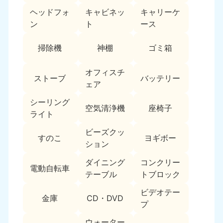
9:00〜19:00 年中無休
ヘッドフォ
キャビネッ
キャリーケ
ン
ト
ース
中部
掃除機
神棚
ゴミ箱
愛知県
岐阜県
050-1881-5255
050-1881-5259
9:00〜19:00 年中無休
9:00〜19:00 年中無休
オフィスチ
ストーブ
バッテリー
ェア
静岡県
長野県
050-1881-5256
050-1881-5260
シーリング
空気清浄機
座椅子
9:00〜19:00 年中無休
9:00〜19:00 年中無休
ライト
ビーズクッ
福井県
石川県
すのこ
ヨギボー
ション
050-1881-5258
050-1881-5261
9:00〜19:00 年中無休
9:00〜19:00 年中無休
ダイニング
コンクリー
電動自転車
テーブル
トブロック
富山県
山梨県
050-1881-5262
050-1881-5257
ビデオテー
金庫
CD・DVD
9:00〜19:00 年中無休
9:00〜19:00 年中無休
プ
ウォーター