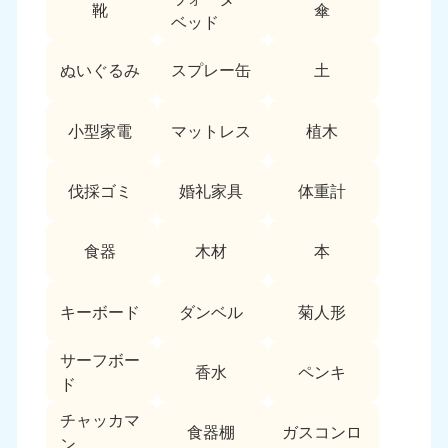
新潟県
靴
傘
050-1881-5263
ベッド
9:00〜19:00 年中無休
ぬいぐるみ
スプレー缶
土
近畿
大阪府
兵庫県
小型家電
マットレス
植木
050-1881-5250
050-1881-5251
9:00〜19:00 年中無休
9:00〜19:00 年中無休
伐採ゴミ
婚礼家具
体重計
奈良県
三重県
050-1881-5249
050-1881-5254
食器
木材
本
9:00〜19:00 年中無休
9:00〜19:00 年中無休
滋賀県
京都府
キーボード
ダンベル
菊人形
050-1881-5253
050-1881-5252
9:00〜19:00 年中無休
9:00〜19:00 年中無休
サーフボー
香水
ペンキ
ド
和歌山県
050-1881-5248
チャッカマ
食器棚
ガスコンロ
9:00〜19:00 年中無休
ン