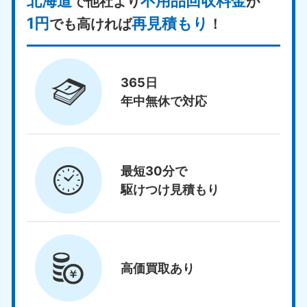
北海道
不用品回収料金
で他社より
が
1円
再見積もり
でも高ければ
！
365日
年中無休で対応
最短30分で
駆けつけ見積もり
高価買取
あり