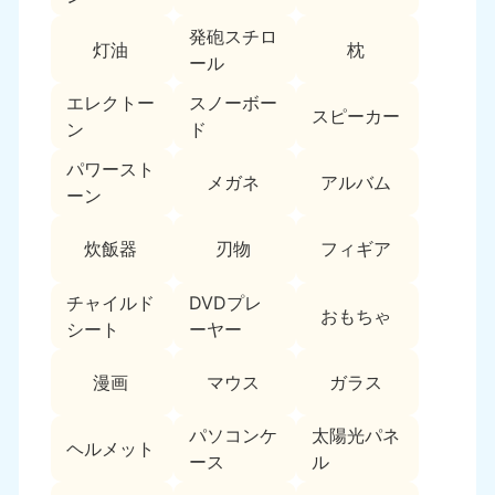
中国
発砲スチロ
灯油
枕
ール
岡山県
山口県
050-1881-5146
050-1880-9900
エレクトー
スノーボー
スピーカー
9:00〜19:00 年中無休
9:00〜19:00 年中無休
ン
ド
パワースト
広島県
鳥取県
メガネ
アルバム
050-1881-5144
050-1881-5156
ーン
9:00〜19:00 年中無休
9:00〜19:00 年中無休
炊飯器
刃物
フィギア
島根県
050-1881-5145
チャイルド
DVDプレ
おもちゃ
9:00〜19:00 年中無休
シート
ーヤー
四国
漫画
マウス
ガラス
香川県
徳島県
050-1880-9899
050-1880-9898
パソコンケ
太陽光パネ
ヘルメット
9:00〜19:00 年中無休
9:00〜19:00 年中無休
ース
ル