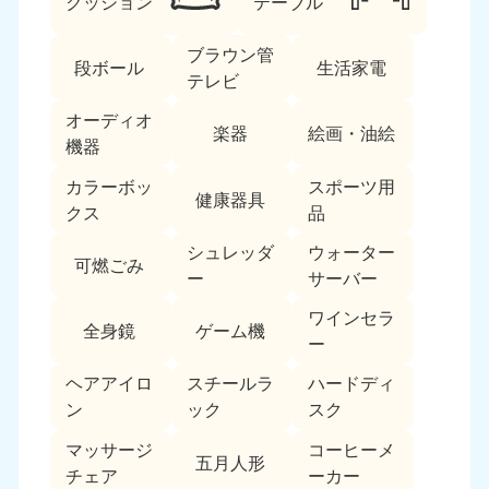
クッション
テーブル
福島県
ブラウン管
050-1881-5271
段ボール
生活家電
テレビ
9:00〜19:00 年中無休
関東
オーディオ
楽器
絵画・油絵
機器
東京都
神奈川県
カラーボッ
スポーツ用
050-1881-5265
050-1881-5264
健康器具
クス
品
9:00〜19:00 年中無休
9:00〜19:00 年中無休
シュレッダ
ウォーター
可燃ごみ
千葉県
埼玉県
ー
サーバー
050-1881-5268
050-1881-5266
9:00〜19:00 年中無休
9:00〜19:00 年中無休
ワインセラ
全身鏡
ゲーム機
ー
栃木県
茨城県
ヘアアイロ
スチールラ
ハードディ
050-1881-5270
050-1881-5269
9:00〜19:00 年中無休
9:00〜19:00 年中無休
ン
ック
スク
マッサージ
コーヒーメ
群馬県
五月人形
チェア
ーカー
050-1881-5267