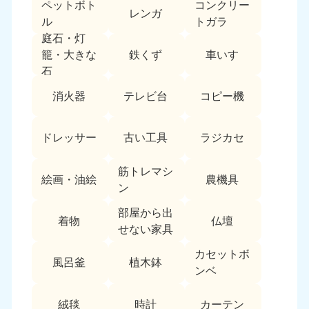
ペットボト
コンクリー
愛媛県
高知県
レンガ
050-1880-9896
050-1880-9897
ル
トガラ
9:00〜19:00 年中無休
9:00〜19:00 年中無休
庭石・灯
鉄くず
車いす
籠・大きな
九州・沖縄
石
福岡県
佐賀県
消火器
テレビ台
コピー機
050-1880-9895
050-1880-9894
9:00〜19:00 年中無休
9:00〜19:00 年中無休
ドレッサー
古い工具
ラジカセ
長崎県
鹿児島県
050-1880-9891
050-1880-9889
筋トレマシ
絵画・油絵
農機具
9:00〜19:00 年中無休
9:00〜19:00 年中無休
ン
部屋から出
大分県
宮崎県
着物
仏壇
050-1880-9893
050-1880-9890
せない家具
9:00〜19:00 年中無休
9:00〜19:00 年中無休
カセットボ
風呂釜
植木鉢
ンベ
熊本県
沖縄県
050-1880-9892
050-1880-9887
9:00〜19:00 年中無休
9:00〜19:00 年中無休
絨毯
時計
カーテン