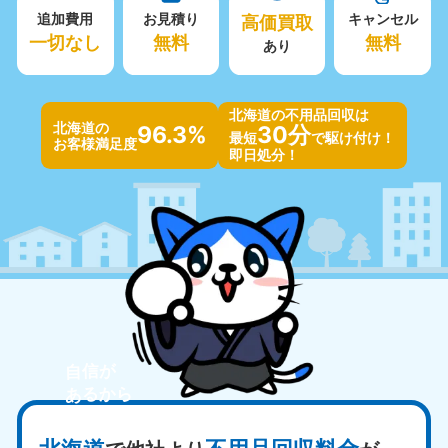
追加費用
お見積り
高価買取
キャンセル
一切なし
無料
無料
あり
北海道の不用品回収は
北海道の
96.3%
30分
最短
で駆け付け！
お客様満足度
即日処分！
自信が
あるから