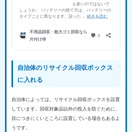
福島県
050-1881-5271
9:00〜19:00 年中無休
関東
東京都
神奈川県
050-1881-5265
050-1881-5264
9:00〜19:00 年中無休
9:00〜19:00 年中無休
自治体のリサイクル回収ボックス
千葉県
埼玉県
050-1881-5268
050-1881-5266
に入れる
9:00〜19:00 年中無休
9:00〜19:00 年中無休
栃木県
茨城県
自治体によっては、リサイクル回収ボックスを設置
050-1881-5270
050-1881-5269
しています。回収対象品以外の投入を防ぐために、
9:00〜19:00 年中無休
9:00〜19:00 年中無休
目につきにくいところに設置している場合もあるよ
群馬県
うです。
050-1881-5267