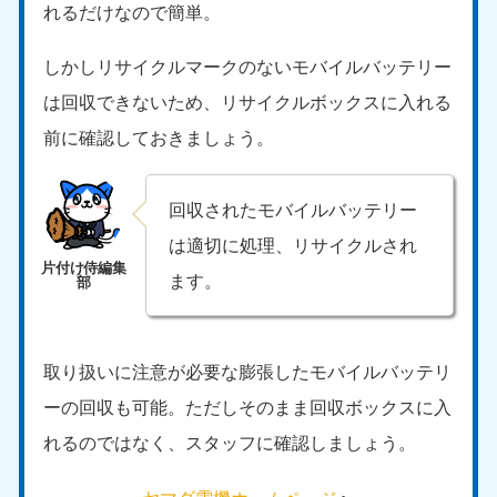
れるだけなので簡単。
中国
しかしリサイクルマークのないモバイルバッテリー
岡山県
山口県
050-1881-5146
050-1880-9900
は回収できないため、リサイクルボックスに入れる
9:00〜19:00 年中無休
9:00〜19:00 年中無休
前に確認しておきましょう。
広島県
鳥取県
050-1881-5144
050-1881-5156
回収されたモバイルバッテリー
9:00〜19:00 年中無休
9:00〜19:00 年中無休
は適切に処理、リサイクルされ
島根県
ます。
050-1881-5145
9:00〜19:00 年中無休
四国
取り扱いに注意が必要な膨張したモバイルバッテリ
ーの回収も可能。ただしそのまま回収ボックスに入
香川県
徳島県
050-1880-9899
050-1880-9898
れるのではなく、スタッフに確認しましょう。
9:00〜19:00 年中無休
9:00〜19:00 年中無休