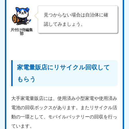
9:00〜19:00 年中無休
見つからない場合は自治体に確
中部
認してみましょう。
愛知県
岐阜県
050-1881-5255
050-1881-5259
9:00〜19:00 年中無休
9:00〜19:00 年中無休
静岡県
長野県
050-1881-5256
050-1881-5260
9:00〜19:00 年中無休
9:00〜19:00 年中無休
家電量販店にリサイクル回収して
もらう
福井県
石川県
050-1881-5258
050-1881-5261
9:00〜19:00 年中無休
9:00〜19:00 年中無休
大手家電量販店には、使用済み小型家電や使用済み
富山県
山梨県
電池の回収ボックスがあります。またリサイクル活
050-1881-5262
050-1881-5257
9:00〜19:00 年中無休
9:00〜19:00 年中無休
動の一環として、モバイルバッテリーの回収を行っ
ています。