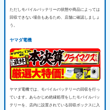
新潟県
050-1881-5263
ただしモバイルバッテリーの状態や商品によっては
9:00〜19:00 年中無休
回収できない場合もあるため、店舗に確認しましょ
近畿
う。
大阪府
兵庫県
050-1881-5250
050-1881-5251
ヤマダ電機
9:00〜19:00 年中無休
9:00〜19:00 年中無休
奈良県
三重県
050-1881-5249
050-1881-5254
9:00〜19:00 年中無休
9:00〜19:00 年中無休
滋賀県
京都府
050-1881-5253
050-1881-5252
9:00〜19:00 年中無休
9:00〜19:00 年中無休
ヤマダ電機では、モバイルバッテリーの回収を行っ
和歌山県
ています。あらかじめ絶縁処理をしたモバイルバッ
050-1881-5248
テリーを、店内に設置されている回収ボックスに入
9:00〜19:00 年中無休