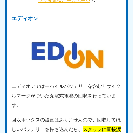
ヤマダ電機ホームページ
へ
愛媛県
高知県
050-1880-9896
050-1880-9897
9:00〜19:00 年中無休
9:00〜19:00 年中無休
エディオン
九州・沖縄
福岡県
佐賀県
050-1880-9895
050-1880-9894
9:00〜19:00 年中無休
9:00〜19:00 年中無休
長崎県
鹿児島県
050-1880-9891
050-1880-9889
9:00〜19:00 年中無休
9:00〜19:00 年中無休
エディオンではモバイルバッテリーを含むリサイク
大分県
宮崎県
ルマークがついた充電式電池の回収を行っていま
050-1880-9893
050-1880-9890
9:00〜19:00 年中無休
9:00〜19:00 年中無休
す。
熊本県
沖縄県
回収ボックスの設置はありませんので、回収してほ
050-1880-9892
050-1880-9887
しいバッテリーを持ち込んだら、
スタッフに直接渡
9:00〜19:00 年中無休
9:00〜19:00 年中無休