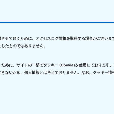
四国
徳島県
愛媛県
高
80-
050-1880-
050-18
供させて頂くために、アクセスログ情報を取得する場合がございま
9896
受付時間
9:00
としたものではありません。
0〜19:00 年中無休
受付時間
9:00〜19:00 年中無休
九州・沖縄
めに、サイトの一部でクッキー (Cookie)を使用しております
佐賀県
長崎県
鹿児
できないため、個人情報とは考えておりません。なお、クッキー情
80-
050-1880-9891
050-18
9889
受付時間
9:00〜19:00 年中無休
0〜19:00 年中無休
受付時間
9:00
宮崎県
熊本県
沖
80-
050-1880-
050-18
9892
受付時間
9:00
0〜19:00 年中無休
受付時間
9:00〜19:00 年中無休