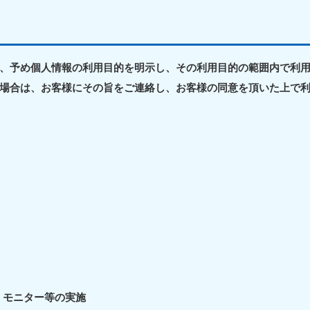
、予め個人情報の利用目的を明示し、その利用目的の範囲内で利
場合は、お客様にその旨をご連絡し、お客様の同意を頂いた上で
北海道・東北
青森県
岩手県
秋
881-5276
050-1881-5274
050-18
0〜19:00 年中無休
受付時間
9:00〜19:00 年中無休
受付時間
9:00
宮城県
福島県
881-5272
050-1881-5271
0〜19:00 年中無休
受付時間
9:00〜19:00 年中無休
関東
、モニター等の実施