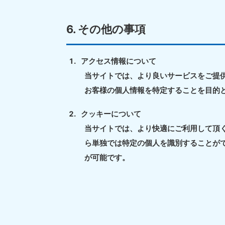
050-1881-5145
受付時間
9:00〜19:00 年中無休
6. その他の事項
香川県
アクセス情報について
050-1880-
050-18
当サイトでは、より良いサービスをご提
9899
9898
お客様の個人情報を特定することを目的
受付時間
9:00〜19:00 年中無休
受付時間
9:0
クッキーについて
当サイトでは、より快適にご利用して頂くた
福岡県
ら単独では特定の個人を識別することが
050-1880-
050-18
9895
9894
が可能です。
受付時間
9:00〜19:00 年中無休
受付時間
9:0
大分県
050-1880-
050-18
9893
9890
受付時間
9:00〜19:00 年中無休
受付時間
9:0