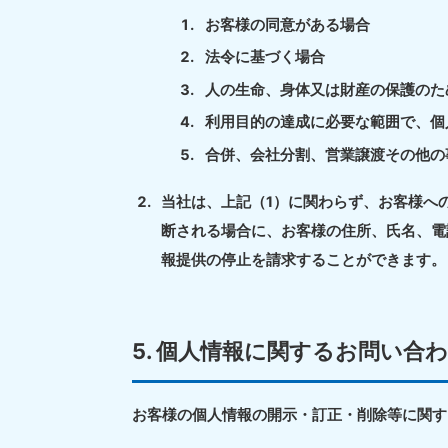
受付時間
9:00〜19:00 年中無休
お客様の同意がある場合
法令に基づく場合
人の生命、身体又は財産の保護のた
大阪府
050-1881-5250
050-1
利用目的の達成に必要な範囲で、個
受付時間
9:00〜19:00 年中無休
受付時間
9:0
合併、会社分割、営業譲渡その他の
滋賀県
050-1881-5253
050-1
当社は、上記（1）に関わらず、お客様へ
受付時間
9:00〜19:00 年中無休
受付時間
9:0
断される場合に、お客様の住所、氏名、電
報提供の停止を請求することができます。
岡山県
050-1881-5146
050-18
5. 個人情報に関するお問い合
9900
受付時間
9:00〜19:00 年中無休
受付時間
9:0
お客様の個人情報の開示・訂正・削除等に関す
島根県