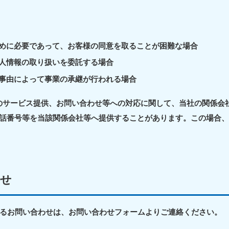
近畿
めに必要であって、お客様の同意を取ることが困難な場合
兵庫県
奈良県
三
881-5251
050-1881-5249
050-18
人情報の取り扱いを委託する場合
0〜19:00 年中無休
受付時間
9:00〜19:00 年中無休
受付時間
9:00
事由によって事業の承継が行われる場合
京都府
和歌山県
881-5252
050-1881-5248
のサービス提供、お問い合わせ等への対応に関して、当社の関係会
0〜19:00 年中無休
受付時間
9:00〜19:00 年中無休
話番号等を当該関係会社等へ提供することがあります。この場合
中国
山口県
広島県
鳥
80-
050-1881-5144
050-18
わせ
受付時間
9:00〜19:00 年中無休
受付時間
9:00
0〜19:00 年中無休
るお問い合わせは、お問い合わせフォームよりご連絡ください。