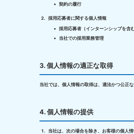
契約の履行
東京都
神
050-1881-5265
050-1
採用応募者に関する個人情報
受付時間
9:00〜19:00 年中無休
受付時間
9:0
採用応募者（インターンシップを含
栃木県
050-1881-5270
050-1
当社での採用業務管理
受付時間
9:00〜19:00 年中無休
受付時間
9:0
3. 個人情報の適正な取得
愛知県
050-1881-5255
050-1
当社では、個人情報の取得は、適法かつ公正な
受付時間
9:00〜19:00 年中無休
受付時間
9:0
福井県
050-1881-5258
050-1
4. 個人情報の提供
受付時間
9:00〜19:00 年中無休
受付時間
9:0
新潟県
050-1881-5263
当社は、次の場合を除き、お客様の個人情