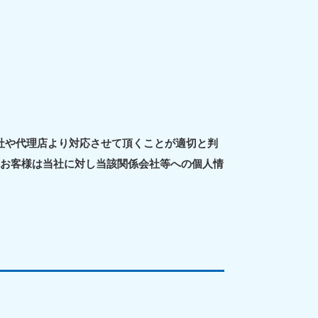
重県
81-5254
〜19:00 年中無休
社や代理店より対応させて頂くことが適切と判
、お客様は当社に対し当該関係会社等への個人情
取県
81-5156
〜19:00 年中無休