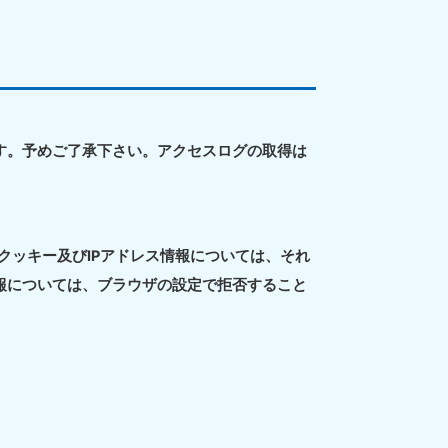
知県
80-9897
す。予めご了承下さい。アクセスログの取得は
〜19:00 年中無休
。クッキー及びIPアドレス情報については、それ
島県
報については、ブラウザの設定で拒否すること
80-
〜19:00 年中無休
縄県
80-9887
〜19:00 年中無休