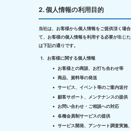
2. 個人情報の利用目的
当社は、お客様から個人情報をご提供頂く場合
て、お客様の個人情報を利用する必要が生じた
は下記の通りです。
お客様に関する個人情報
お客様との商談、お打ち合わせ等
北海道
商品、資料等の発送
050-1881-5277
050-1
受付時間
9:00〜19:00 年中無休
受付時間
9:0
サービス、イベント等のご案内送付
顧客サポート、メンテナンスの提供
山形県
050-1881-5273
050-1
お問い合わせ・ご相談への対応
受付時間
9:00〜19:00 年中無休
受付時間
9:0
各種会員制サービスの提供
サービス開発、アンケート調査実施