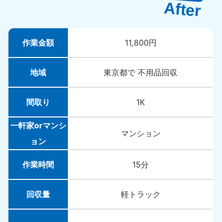
中国
岡山県
山口県
作業金額
11,800円
050-1881-5146
050-1880-9900
9:00〜19:00 年中無休
9:00〜19:00 年中無休
地域
東京都で 不用品回収
広島県
鳥取県
050-1881-5144
050-1881-5156
9:00〜19:00 年中無休
9:00〜19:00 年中無休
間取り
1K
島根県
一軒家orマンシ
050-1881-5145
マンション
ョン
9:00〜19:00 年中無休
四国
作業時間
15分
香川県
徳島県
050-1880-9899
050-1880-9898
回収量
軽トラック
9:00〜19:00 年中無休
9:00〜19:00 年中無休