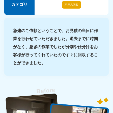
愛媛県
高知県
カテゴリ
不用品回収
050-1880-9896
050-1880-9897
9:00〜19:00 年中無休
9:00〜19:00 年中無休
九州・沖縄
急遽のご依頼ということで、お見積の当日に作
福岡県
佐賀県
050-1880-9895
050-1880-9894
業を行わせていただきました。退去までに時間
9:00〜19:00 年中無休
9:00〜19:00 年中無休
がなく、急ぎの作業でしたが分別や仕分けをお
客様が行ってくれていたのですぐに回収するこ
長崎県
鹿児島県
050-1880-9891
050-1880-9889
とができました。
9:00〜19:00 年中無休
9:00〜19:00 年中無休
大分県
宮崎県
050-1880-9893
050-1880-9890
9:00〜19:00 年中無休
9:00〜19:00 年中無休
熊本県
沖縄県
050-1880-9892
050-1880-9887
9:00〜19:00 年中無休
9:00〜19:00 年中無休