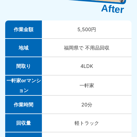
作業金額
5,500円
地域
福岡県で 不用品回収
間取り
4LDK
一軒家orマンシ
一軒家
ョン
作業時間
20分
回収量
軽トラック