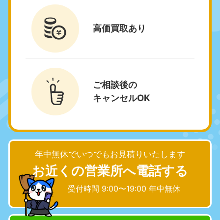
福島県
050-1881-5271
高価買取
あり
9:00〜19:00 年中無休
関東
東京都
神奈川県
ご相談後の
050-1881-5265
050-1881-5264
キャンセルOK
9:00〜19:00 年中無休
9:00〜19:00 年中無休
千葉県
埼玉県
050-1881-5268
050-1881-5266
9:00〜19:00 年中無休
9:00〜19:00 年中無休
年中無休でいつでもお見積りいたします
栃木県
茨城県
お近くの営業所へ電話する
050-1881-5270
050-1881-5269
9:00〜19:00 年中無休
9:00〜19:00 年中無休
受付時間 9:00〜19:00 年中無休
群馬県
050-1881-5267