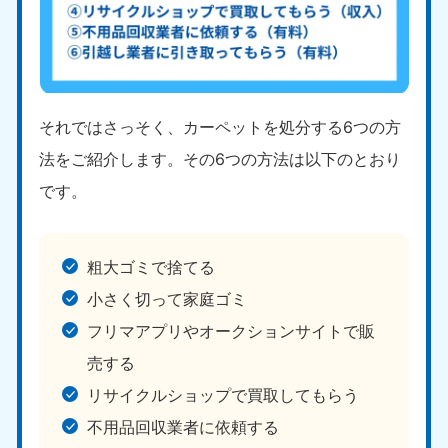
9:00〜19:00 年中無休
中部
愛知県
岐阜県
050-1881-5255
050-1881-5259
それではさっそく、カーペットを処分する6つの方
9:00〜19:00 年中無休
9:00〜19:00 年中無休
法をご紹介します。その6つの方法は以下のとおり
静岡県
長野県
です。
050-1881-5256
050-1881-5260
9:00〜19:00 年中無休
9:00〜19:00 年中無休
粗大ゴミで捨てる
福井県
石川県
050-1881-5258
050-1881-5261
小さく切って家庭ゴミ
9:00〜19:00 年中無休
9:00〜19:00 年中無休
フリマアプリやオークションサイトで販
富山県
山梨県
売する
050-1881-5262
050-1881-5257
リサイクルショップで買取してもらう
9:00〜19:00 年中無休
9:00〜19:00 年中無休
不用品回収業者に依頼する