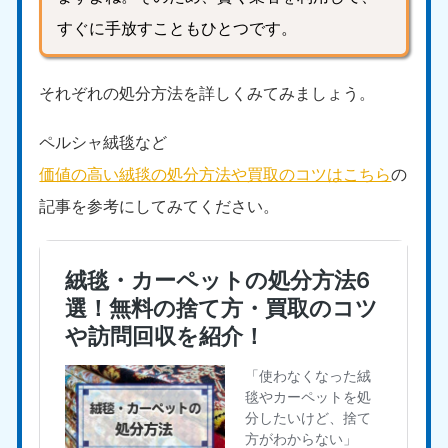
中国
すぐに手放すこともひとつです。
岡山県
山口県
050-1881-5146
050-1880-9900
それぞれの処分方法を詳しくみてみましょう。
9:00〜19:00 年中無休
9:00〜19:00 年中無休
ペルシャ絨毯など
広島県
鳥取県
価値の高い絨毯の処分方法や買取のコツはこちら
の
050-1881-5144
050-1881-5156
9:00〜19:00 年中無休
9:00〜19:00 年中無休
記事を参考にしてみてください。
島根県
050-1881-5145
9:00〜19:00 年中無休
四国
香川県
徳島県
050-1880-9899
050-1880-9898
9:00〜19:00 年中無休
9:00〜19:00 年中無休