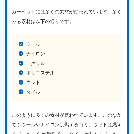
カーペットには多くの素材が使われています。多く
みる素材は以下の通りです。
ウール
北海道・東北
ナイロン
アクリル
北海道
青森県
050-1881-5277
050-1881-5276
ポリエステル
9:00〜19:00 年中無休
9:00〜19:00 年中無休
ウッド
岩手県
秋田県
タイル
050-1881-5274
050-1881-5275
9:00〜19:00 年中無休
9:00〜19:00 年中無休
このように多くの素材が使われています。このなか
山形県
宮城県
050-1881-5273
050-1881-5272
でもウールやナイロンは燃えるゴミ、ウッドは燃え
9:00〜19:00 年中無休
9:00〜19:00 年中無休
るゴミもしくは資源ゴミ、タイルは燃えるゴミもし