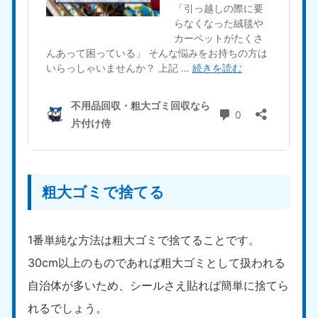
愛媛県
高知県
050-1880-9896
050-1880-9897
9:00〜19:00 年中無休
9:00〜19:00 年中無休
九州・沖縄
福岡県
佐賀県
050-1880-9895
050-1880-9894
9:00〜19:00 年中無休
9:00〜19:00 年中無休
長崎県
鹿児島県
050-1880-9891
050-1880-9889
9:00〜19:00 年中無休
9:00〜19:00 年中無休
粗大ゴミで捨てる
大分県
宮崎県
050-1880-9893
050-1880-9890
1番単純な方法は粗大ゴミで捨てることです。
9:00〜19:00 年中無休
9:00〜19:00 年中無休
30cm以上のものであれば粗大ゴミとして扱われる
熊本県
沖縄県
自治体が多いため、シールさえ貼れば簡単に捨てら
050-1880-9892
050-1880-9887
れるでしょう。
9:00〜19:00 年中無休
9:00〜19:00 年中無休