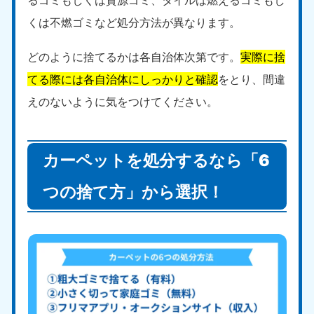
福島県
くは不燃ゴミなど処分方法が異なります。
050-1881-5271
9:00〜19:00 年中無休
どのように捨てるかは各自治体次第です。
実際に捨
関東
てる際には各自治体にしっかりと確認
をとり、間違
えのないように気をつけてください。
東京都
神奈川県
050-1881-5265
050-1881-5264
9:00〜19:00 年中無休
9:00〜19:00 年中無休
カーペットを処分するなら「6
千葉県
埼玉県
050-1881-5268
050-1881-5266
つの捨て方」から選択！
9:00〜19:00 年中無休
9:00〜19:00 年中無休
栃木県
茨城県
050-1881-5270
050-1881-5269
9:00〜19:00 年中無休
9:00〜19:00 年中無休
群馬県
050-1881-5267