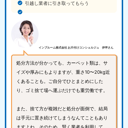
新潟県
引越し業者に引き取ってもらう
050-1881-5263
9:00〜19:00 年中無休
近畿
大阪府
兵庫県
050-1881-5250
050-1881-5251
9:00〜19:00 年中無休
9:00〜19:00 年中無休
インブルーム株式会社 お片付けコンシェルジュ 伊坪さん
奈良県
三重県
処分方法が分かっても、カーペット類は、サ
050-1881-5249
050-1881-5254
イズや厚みにもよりますが、重さ10〜20kg近
9:00〜19:00 年中無休
9:00〜19:00 年中無休
くあることも。ご自分でひとまとめにした
滋賀県
京都府
り、ゴミ捨て場へ運ぶだけでも重労働です。
050-1881-5253
050-1881-5252
9:00〜19:00 年中無休
9:00〜19:00 年中無休
また、捨て方が複雑だと処分が面倒で、結局
和歌山県
050-1881-5248
は手元に置き続けてしまうなんてこともあり
9:00〜19:00 年中無休
ますよね。そのため、賢く業者を利用して、