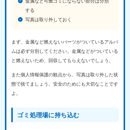
金属など可燃ゴミにならない部分は分別
する
写真は取り外しておく
まず、金属など燃えないパーツがついているアルバ
北海道・東北
ムは必ず分別してください。金属などがついている
と燃えないため、回収してもらえないでしょう。
北海道
青森県
050-1881-5277
050-1881-5276
また個人情報保護の観点から、写真は取り外した状
9:00〜19:00 年中無休
9:00〜19:00 年中無休
態で捨てましょう。安全のためにも大切なことです
岩手県
秋田県
よ。
050-1881-5274
050-1881-5275
9:00〜19:00 年中無休
9:00〜19:00 年中無休
山形県
宮城県
ゴミ処理場に持ち込む
050-1881-5273
050-1881-5272
9:00〜19:00 年中無休
9:00〜19:00 年中無休