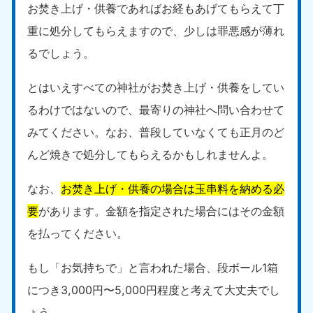
お焚き上げ・供養であればお経もあげてもらえて丁
中国
重に処分してもらえますので、少しは罪悪感が薄れ
岡山県
山口県
るでしょう。
050-1881-5146
050-1880-9900
9:00〜19:00 年中無休
9:00〜19:00 年中無休
とはいえすべての神社がお焚き上げ・供養をしてい
広島県
鳥取県
るわけではないので、最寄りの神社へ問い合わせて
050-1881-5144
050-1881-5156
みてください。なお、普段していなくても正月のど
9:00〜19:00 年中無休
9:00〜19:00 年中無休
んど焼きで処分してもらえるかもしれませんよ。
島根県
050-1881-5145
なお、
お焚き上げ・供養の場合は玉串料を納める必
9:00〜19:00 年中無休
要
があります。金額を指定された場合にはその金額
四国
を払ってください。
香川県
徳島県
もし「お気持ちで」と言われた場合、段ボール1箱
050-1880-9899
050-1880-9898
9:00〜19:00 年中無休
9:00〜19:00 年中無休
につき3,000円〜5,000円程度と考えて大丈夫でし
ょう。