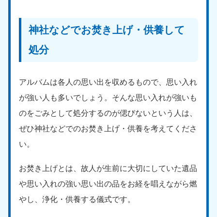
新潟県
050-1881-5263
9:00〜19:00 年中無休
神社などでお焚き上げ・供養して
近畿
処分
大阪府
兵庫県
050-1881-5250
050-1881-5251
9:00〜19:00 年中無休
9:00〜19:00 年中無休
アルバムは各人の思い出を収めるもので、思い入れ
が強い人も多いでしょう。そんな思い入れが強いも
奈良県
三重県
のをごみとして処分するのが偲びないという人は、
050-1881-5249
050-1881-5254
9:00〜19:00 年中無休
9:00〜19:00 年中無休
ぜひ神社などでのお焚き上げ・供養を考えてくださ
い。
滋賀県
京都府
050-1881-5253
050-1881-5252
9:00〜19:00 年中無休
9:00〜19:00 年中無休
お焚き上げとは、故人が生前に大切にしていた遺品
や思い入れの強い思い出の品をお経を唱えながら燃
和歌山県
やし、浄化・供養する儀式です。
050-1881-5248
9:00〜19:00 年中無休