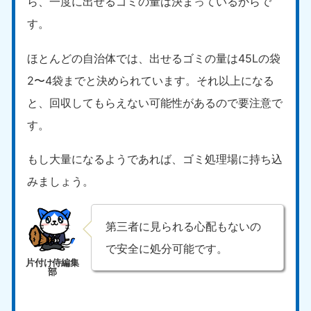
ら、一度に出せるゴミの量は決まっているからで
9:00〜19:00 年中無休
す。
中部
ほとんどの自治体では、出せるゴミの量は45Lの袋
愛知県
岐阜県
2〜4袋までと決められています。それ以上になる
050-1881-5255
050-1881-5259
9:00〜19:00 年中無休
9:00〜19:00 年中無休
と、回収してもらえない可能性があるので要注意で
す。
静岡県
長野県
050-1881-5256
050-1881-5260
9:00〜19:00 年中無休
9:00〜19:00 年中無休
もし大量になるようであれば、ゴミ処理場に持ち込
みましょう。
福井県
石川県
050-1881-5258
050-1881-5261
9:00〜19:00 年中無休
9:00〜19:00 年中無休
第三者に見られる心配もないの
で安全に処分可能です。
富山県
山梨県
050-1881-5262
050-1881-5257
9:00〜19:00 年中無休
9:00〜19:00 年中無休