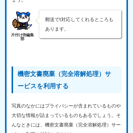
愛媛県
高知県
050-1880-9896
050-1880-9897
9:00〜19:00 年中無休
9:00〜19:00 年中無休
郵送でt対応してくれるところも
九州・沖縄
あります。
福岡県
佐賀県
050-1880-9895
050-1880-9894
9:00〜19:00 年中無休
9:00〜19:00 年中無休
長崎県
鹿児島県
050-1880-9891
050-1880-9889
機密文書廃棄（完全溶解処理）サ
9:00〜19:00 年中無休
9:00〜19:00 年中無休
ービスを利用する
大分県
宮崎県
050-1880-9893
050-1880-9890
9:00〜19:00 年中無休
9:00〜19:00 年中無休
写真のなかにはプライバシーが含まれているものや
大切な情報が詰まっているものもあるでしょう。そ
熊本県
沖縄県
050-1880-9892
050-1880-9887
んなときには、機密文書廃棄（完全溶解処理）サー
9:00〜19:00 年中無休
9:00〜19:00 年中無休