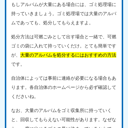
もしアルバムが大量にある場合には、ゴミ処理場に
福島県
持っていきましょう。ゴミ処理場では大量のアルバ
050-1881-5271
9:00〜19:00 年中無休
ムであっても、処分してもらえますよ。
関東
処分方法は可燃ごみとして出す場合と一緒で、可燃
東京都
神奈川県
ゴミの袋に入れて持っていくだけ。とても簡単です
050-1881-5265
050-1881-5264
が、
大量のアルバムを処分するにはおすすめの方法
9:00〜19:00 年中無休
9:00〜19:00 年中無休
です。
千葉県
埼玉県
050-1881-5268
050-1881-5266
自治体によっては事前に連絡が必要になる場合もあ
9:00〜19:00 年中無休
9:00〜19:00 年中無休
ります。各自治体のホームページから必ず確認して
栃木県
茨城県
くださいね。
050-1881-5270
050-1881-5269
9:00〜19:00 年中無休
9:00〜19:00 年中無休
なお、大量のアルバムをゴミ収集所に持っていく
と、回収してもらえない可能性があります。なぜな
群馬県
050-1881-5267