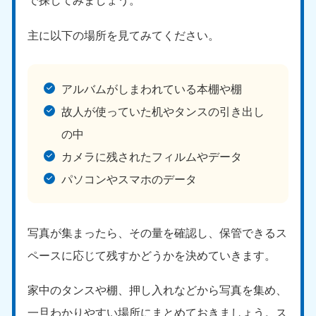
で探してみましょう。
新潟県
050-1881-5263
9:00〜19:00 年中無休
主に以下の場所を見てみてください。
近畿
アルバムがしまわれている本棚や棚
大阪府
兵庫県
050-1881-5250
050-1881-5251
故人が使っていた机やタンスの引き出し
9:00〜19:00 年中無休
9:00〜19:00 年中無休
の中
奈良県
三重県
カメラに残されたフィルムやデータ
050-1881-5249
050-1881-5254
パソコンやスマホのデータ
9:00〜19:00 年中無休
9:00〜19:00 年中無休
滋賀県
京都府
050-1881-5253
050-1881-5252
写真が集まったら、その量を確認し、保管できるス
9:00〜19:00 年中無休
9:00〜19:00 年中無休
ペースに応じて残すかどうかを決めていきます。
和歌山県
050-1881-5248
家中のタンスや棚、押し入れなどから写真を集め、
9:00〜19:00 年中無休
一旦わかりやすい場所にまとめておきましょう。ス