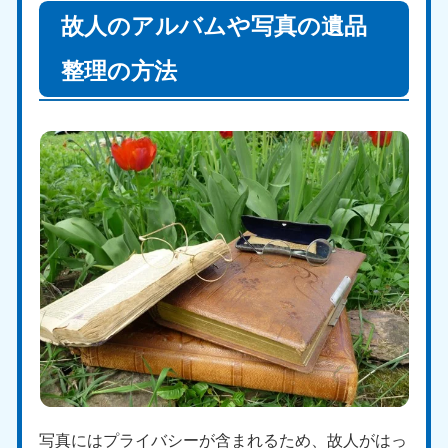
故人のアルバムや写真の遺品
福島県
050-1881-5271
整理の方法
9:00〜19:00 年中無休
関東
東京都
神奈川県
050-1881-5265
050-1881-5264
9:00〜19:00 年中無休
9:00〜19:00 年中無休
千葉県
埼玉県
050-1881-5268
050-1881-5266
9:00〜19:00 年中無休
9:00〜19:00 年中無休
栃木県
茨城県
050-1881-5270
050-1881-5269
9:00〜19:00 年中無休
9:00〜19:00 年中無休
群馬県
写真にはプライバシーが含まれるため、故人がはっ
050-1881-5267