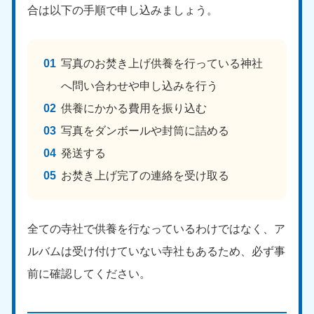
合は以下の手順で申し込みましょう。
写真のお焚き上げ供養を行っている神社
へ問い合わせや申し込みを行う
供養にかかる費用を振り込む
北海道・東北
写真をダンボールや封筒に詰める
北海道
青森県
発送する
050-1881-5277
050-1881-5276
お焚き上げ完了の連絡を受け取る
9:00〜19:00 年中無休
9:00〜19:00 年中無休
岩手県
秋田県
050-1881-5274
050-1881-5275
全ての寺社で供養を行なっているわけではなく、ア
9:00〜19:00 年中無休
9:00〜19:00 年中無休
ルバムは受け付けていない寺社もあるため、必ず事
前に確認してください。
山形県
宮城県
050-1881-5273
050-1881-5272
9:00〜19:00 年中無休
9:00〜19:00 年中無休