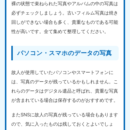
愛媛県
高知県
裸の状態で束ねられた写真やアルバムの中の写真は
050-1880-9896
050-1880-9897
必ずチェックしましょう。古いフィルム写真は焼き
9:00〜19:00 年中無休
9:00〜19:00 年中無休
回しができない場合も多く、貴重なものである可能
九州・沖縄
性が高いです。全て集めて整理してください。
福岡県
佐賀県
050-1880-9895
050-1880-9894
9:00〜19:00 年中無休
9:00〜19:00 年中無休
パソコン・スマホのデータの写真
長崎県
鹿児島県
050-1880-9891
050-1880-9889
故人が使用していたパソコンやスマートフォンに
9:00〜19:00 年中無休
9:00〜19:00 年中無休
は、写真のデータが残っているかもしれません。こ
大分県
宮崎県
れらのデータはデジタル遺品と呼ばれ、貴重な写真
050-1880-9893
050-1880-9890
が含まれている場合は保存するのがおすすめです。
9:00〜19:00 年中無休
9:00〜19:00 年中無休
またSNSに故人の写真が残っている場合もあります
熊本県
沖縄県
050-1880-9892
050-1880-9887
ので、気に入ったものは残しておくとよいでしょ
9:00〜19:00 年中無休
9:00〜19:00 年中無休