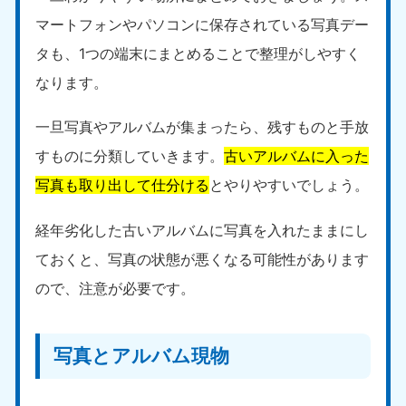
中国
マートフォンやパソコンに保存されている写真デー
タも、1つの端末にまとめることで整理がしやすく
岡山県
山口県
050-1881-5146
050-1880-9900
なります。
9:00〜19:00 年中無休
9:00〜19:00 年中無休
一旦写真やアルバムが集まったら、残すものと手放
広島県
鳥取県
すものに分類していきます。
古いアルバムに入った
050-1881-5144
050-1881-5156
9:00〜19:00 年中無休
9:00〜19:00 年中無休
写真も取り出して仕分ける
とやりやすいでしょう。
島根県
経年劣化した古いアルバムに写真を入れたままにし
050-1881-5145
ておくと、写真の状態が悪くなる可能性があります
9:00〜19:00 年中無休
ので、注意が必要です。
四国
香川県
徳島県
050-1880-9899
050-1880-9898
写真とアルバム現物
9:00〜19:00 年中無休
9:00〜19:00 年中無休