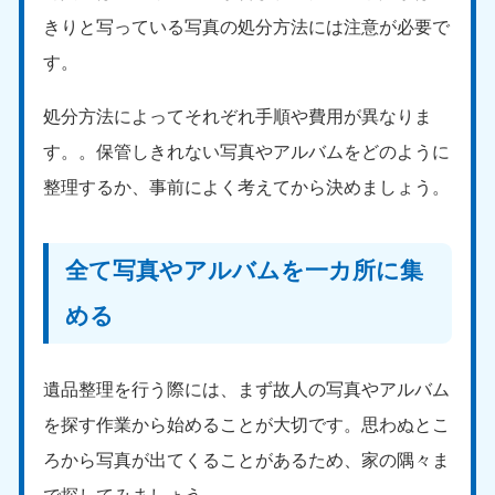
9:00〜19:00 年中無休
きりと写っている写真の処分方法には注意が必要で
中部
す。
愛知県
岐阜県
処分方法によってそれぞれ手順や費用が異なりま
050-1881-5255
050-1881-5259
す。。保管しきれない写真やアルバムをどのように
9:00〜19:00 年中無休
9:00〜19:00 年中無休
整理するか、事前によく考えてから決めましょう。
静岡県
長野県
050-1881-5256
050-1881-5260
9:00〜19:00 年中無休
9:00〜19:00 年中無休
全て写真やアルバムを一カ所に集
福井県
石川県
める
050-1881-5258
050-1881-5261
9:00〜19:00 年中無休
9:00〜19:00 年中無休
遺品整理を行う際には、まず故人の写真やアルバム
富山県
山梨県
050-1881-5262
050-1881-5257
を探す作業から始めることが大切です。思わぬとこ
9:00〜19:00 年中無休
9:00〜19:00 年中無休
ろから写真が出てくることがあるため、家の隅々ま