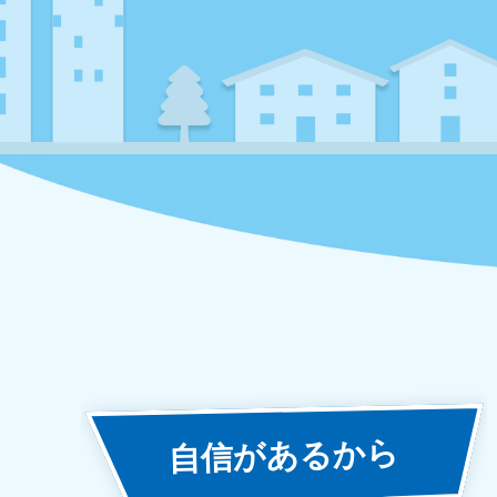
あるから
自信が