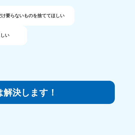
だけ要らないものを捨ててほしい
重県
81-5254
ほしい
〜19:00 年中無休
は解決します！
取県
81-5156
〜19:00 年中無休