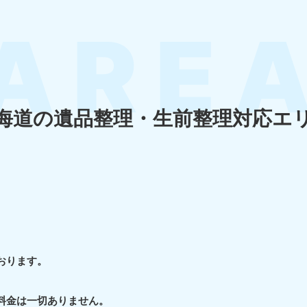
四国
徳島県
愛媛県
高
80-
050-1880-
050-18
9896
受付時間
9:00
海道の遺品整理・生前整理対応エ
0〜19:00 年中無休
受付時間
9:00〜19:00 年中無休
九州・沖縄
佐賀県
長崎県
鹿児
80-
050-1880-9891
050-18
9889
受付時間
9:00〜19:00 年中無休
0〜19:00 年中無休
受付時間
9:00
宮崎県
熊本県
沖
おります。
80-
050-1880-
050-18
9892
受付時間
9:00
料金は一切ありません。
0〜19:00 年中無休
受付時間
9:00〜19:00 年中無休