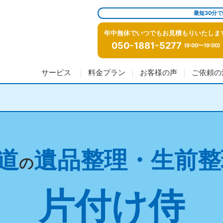
最短30分
年中無休でいつでもお見積もりいたしま
050-1881-5277
(9:00〜19:00)
サービス
料金プラン
お客様の声
ご依頼の
道
遺品整理・生前整
の
片付け侍