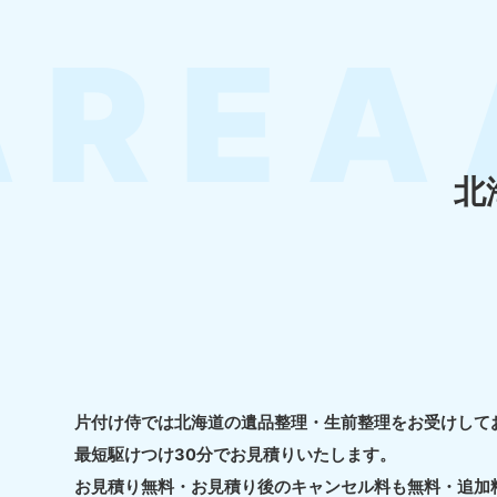
050-1881-5145
受付時間
9:00〜19:00 年中無休
香川県
050-1880-
050-18
9899
9898
北
受付時間
9:00〜19:00 年中無休
受付時間
9:0
福岡県
050-1880-
050-18
9895
9894
受付時間
9:00〜19:00 年中無休
受付時間
9:0
大分県
片付け侍では北海道の遺品整理・生前整理をお受けして
050-1880-
050-18
最短駆けつけ30分でお見積りいたします。
9893
9890
お見積り無料・お見積り後のキャンセル料も無料・追加
受付時間
9:00〜19:00 年中無休
受付時間
9:0