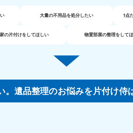
近畿
い
大量の不用品を処分したい
1点
兵庫県
奈良県
三
881-5251
050-1881-5249
050-18
家の片付けをしてほしい
物置部屋の整理をして
0〜19:00 年中無休
受付時間
9:00〜19:00 年中無休
受付時間
9:00
京都府
和歌山県
881-5252
050-1881-5248
0〜19:00 年中無休
受付時間
9:00〜19:00 年中無休
中国
い。
遺品整理のお悩みを片付け侍
山口県
広島県
鳥
80-
050-1881-5144
050-18
受付時間
9:00〜19:00 年中無休
受付時間
9:00
0〜19:00 年中無休