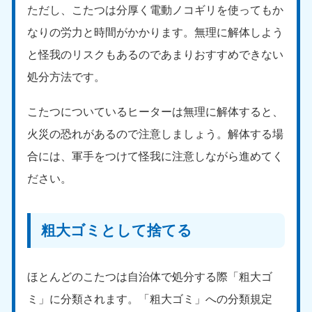
ただし、こたつは分厚く電動ノコギリを使ってもか
9:00〜19:00 年中無休
なりの労力と時間がかかります。無理に解体しよう
中部
と怪我のリスクもあるのであまりおすすめできない
愛知県
岐阜県
処分方法です。
050-1881-5255
050-1881-5259
9:00〜19:00 年中無休
9:00〜19:00 年中無休
こたつについているヒーターは無理に解体すると、
静岡県
長野県
火災の恐れがあるので注意しましょう。解体する場
050-1881-5256
050-1881-5260
合には、軍手をつけて怪我に注意しながら進めてく
9:00〜19:00 年中無休
9:00〜19:00 年中無休
ださい。
福井県
石川県
050-1881-5258
050-1881-5261
9:00〜19:00 年中無休
9:00〜19:00 年中無休
粗大ゴミとして捨てる
富山県
山梨県
050-1881-5262
050-1881-5257
ほとんどのこたつは自治体で処分する際「粗大ゴ
9:00〜19:00 年中無休
9:00〜19:00 年中無休
ミ」に分類されます。「粗大ゴミ」への分類規定