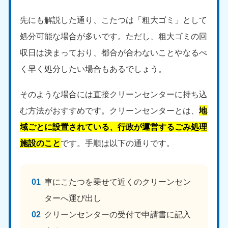
愛媛県
高知県
050-1880-9896
050-1880-9897
先にも解説した通り、こたつは「粗大ゴミ」として
9:00〜19:00 年中無休
9:00〜19:00 年中無休
処分可能な場合が多いです。ただし、粗大ゴミの回
九州・沖縄
収日は決まっており、都合が合わないことやなるべ
福岡県
佐賀県
く早く処分したい場合もあるでしょう。
050-1880-9895
050-1880-9894
9:00〜19:00 年中無休
9:00〜19:00 年中無休
そのような場合には直接クリーンセンターに持ち込
む方法がおすすめです。クリーンセンターとは、
地
長崎県
鹿児島県
050-1880-9891
050-1880-9889
域ごとに設置されている、行政が運営するごみ処理
9:00〜19:00 年中無休
9:00〜19:00 年中無休
施設のこと
です。手順は以下の通りです。
大分県
宮崎県
050-1880-9893
050-1880-9890
9:00〜19:00 年中無休
9:00〜19:00 年中無休
車にこたつを乗せて近くのクリーンセン
ターへ運び出し
熊本県
沖縄県
050-1880-9892
050-1880-9887
クリーンセンターの受付で申請書に記入
9:00〜19:00 年中無休
9:00〜19:00 年中無休