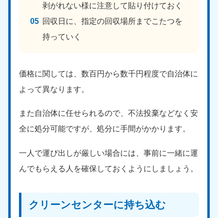
剥がれない様に注意して貼り付けておく
中国
回収日に、指定の回収場所までこたつを
岡山県
山口県
持っていく
050-1881-5146
050-1880-9900
9:00〜19:00 年中無休
9:00〜19:00 年中無休
価格に関しては、数百円から数千円程度で自治体に
広島県
鳥取県
050-1881-5144
050-1881-5156
よって異なります。
9:00〜19:00 年中無休
9:00〜19:00 年中無休
また自治体に任せられるので、不法投棄などなく安
島根県
050-1881-5145
全に処分可能ですが、処分に手間がかかります。
9:00〜19:00 年中無休
一人で運び出しが厳しい場合には、事前に一緒に運
四国
んでもらえる人を確保しておくようにしましょう。
香川県
徳島県
050-1880-9899
050-1880-9898
9:00〜19:00 年中無休
9:00〜19:00 年中無休
クリーンセンターに持ち込む