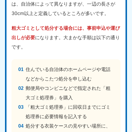
新潟県
は、自治体によって異なりますが、一辺の長さが
050-1881-5263
9:00〜19:00 年中無休
30cm以上と定義しているところが多いです。
近畿
粗大ゴミとして処分する場合には、事前申込や運び
大阪府
兵庫県
出しが必要
になります。大まかな手順は以下の通り
050-1881-5250
050-1881-5251
です。
9:00〜19:00 年中無休
9:00〜19:00 年中無休
奈良県
三重県
050-1881-5249
050-1881-5254
住んでいる自治体のホームページや電話
9:00〜19:00 年中無休
9:00〜19:00 年中無休
などからこたつ処分を申し込む
郵便局やコンビニなどで指定された「粗
滋賀県
京都府
050-1881-5253
050-1881-5252
大ゴミ処理券」を購入
9:00〜19:00 年中無休
9:00〜19:00 年中無休
「粗大ゴミ処理券」に回収日までにゴミ
和歌山県
処理券に必要情報を記入する
050-1881-5248
処分する衣装ケースの見やすい場所に、
9:00〜19:00 年中無休