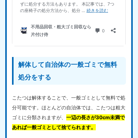
福島県
050-1881-5271
9:00〜19:00 年中無休
関東
東京都
神奈川県
050-1881-5265
050-1881-5264
9:00〜19:00 年中無休
9:00〜19:00 年中無休
解体して自治体の一般ゴミで無料
千葉県
埼玉県
処分をする
050-1881-5268
050-1881-5266
9:00〜19:00 年中無休
9:00〜19:00 年中無休
こたつは解体することで、一般ゴミとして無料で処
栃木県
茨城県
分可能です。ほとんどの自治体では、こたつは粗大
050-1881-5270
050-1881-5269
9:00〜19:00 年中無休
9:00〜19:00 年中無休
ゴミに分類されますが、
一辺の長さが30cm未満で
あれば一般ゴミとして捨てられます。
群馬県
050-1881-5267