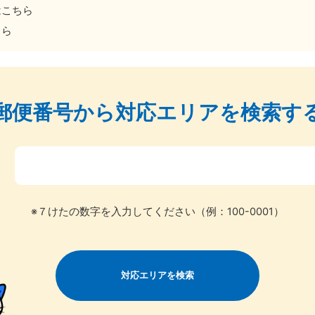
はこちら
ちら
郵便番号から
対応エリアを検索す
北海道・東北
〒
青森県
岩手県
秋
881-5276
050-1881-5274
050-18
0〜19:00 年中無休
受付時間
9:00〜19:00 年中無休
受付時間
9:00
※７けたの数字を入力してください（例：100-0001）
宮城県
福島県
881-5272
050-1881-5271
0〜19:00 年中無休
受付時間
9:00〜19:00 年中無休
対応エリアを検索
関東