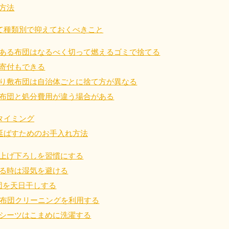
方法
て種類別で抑えておくべきこと
四国
ある布団はなるべく切って燃えるゴミで捨てる
徳島県
愛媛県
高
寄付もできる
80-
050-1880-
050-18
9896
受付時間
9:00
り敷布団は自治体ごとに捨て方が異なる
0〜19:00 年中無休
受付時間
9:00〜19:00 年中無休
布団と処分費用が違う場合がある
九州・沖縄
タイミング
延ばすためのお手入れ方法
佐賀県
長崎県
鹿児
80-
050-1880-9891
050-18
上げ下ろしを習慣にする
9889
受付時間
9:00〜19:00 年中無休
る時は湿気を避ける
0〜19:00 年中無休
受付時間
9:00
団を天日干しする
宮崎県
熊本県
沖
は布団クリーニングを利用する
80-
050-1880-
050-18
9892
シーツはこまめに洗濯する
受付時間
9:00
0〜19:00 年中無休
受付時間
9:00〜19:00 年中無休