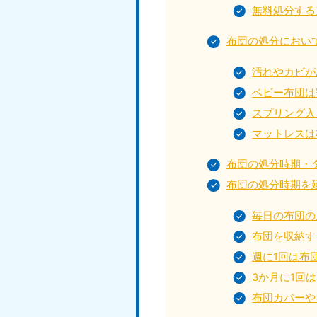
050-1881-5145
無料処分する
受付時間
9:00〜19:00 年中無休
布団の処分におい
汚れやカビが
香川県
ベビー布団は
050-1880-
050-18
9899
9898
スプリング入
受付時間
9:00〜19:00 年中無休
受付時間
9:0
マットレスは
布団の処分時期・
布団の処分時期を
福岡県
050-1880-
050-18
毎日の布団の
9895
9894
布団を収納す
受付時間
9:00〜19:00 年中無休
受付時間
9:0
週に1回は布
大分県
3か月に1回
050-1880-
050-18
9893
9890
布団カバーや
受付時間
9:00〜19:00 年中無休
受付時間
9:0