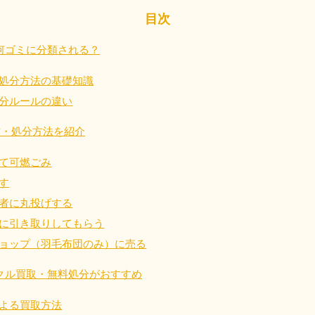
目次
近畿
何ゴミに分類される？
兵庫県
奈良県
三
処分方法の基礎知識
881-5251
050-1881-5249
050-18
0〜19:00 年中無休
受付時間
9:00〜19:00 年中無休
受付時間
9:00
分ルールの違い
京都府
和歌山県
方・処分方法を紹介
881-5252
050-1881-5248
0〜19:00 年中無休
受付時間
9:00〜19:00 年中無休
て可燃ごみ
す
中国
者に丸投げする
に引き取りしてもらう
山口県
広島県
鳥
80-
050-1881-5144
050-18
ョップ（羽毛布団のみ）に売る
受付時間
9:00〜19:00 年中無休
受付時間
9:00
0〜19:00 年中無休
クル買取・無料処分がおすすめ
よる買取方法