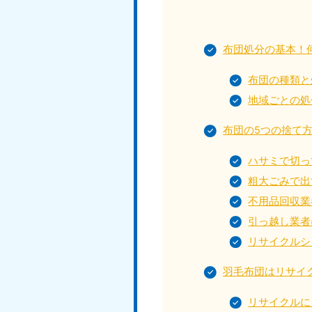
受付時間
9:00〜19:00 年中無休
布団処分の基本！
大阪府
布団の種類と
050-1881-5250
050-1
受付時間
9:00〜19:00 年中無休
受付時間
9:0
地域ごとの処
滋賀県
布団の5つの捨て
050-1881-5253
050-1
受付時間
9:00〜19:00 年中無休
受付時間
9:0
ハサミで切っ
粗大ごみで出
不用品回収業
引っ越し業者
岡山県
050-1881-5146
050-18
リサイクルシ
9900
受付時間
9:00〜19:00 年中無休
受付時間
9:0
羽毛布団はリサイ
島根県
リサイクルに