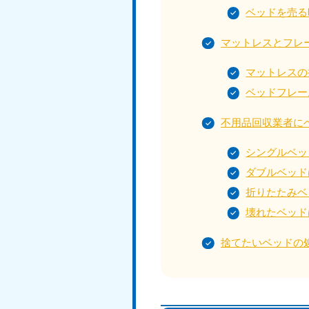
050-1881-5145
ベッドを売る
受付時間
9:00〜19:00 年中無休
マットレスとフレ
マットレスの
香川県
050-1880-
050-18
ベッドフレー
9899
9898
不用品回収業者に
受付時間
9:00〜19:00 年中無休
受付時間
9:0
シングルベッ
ダブルベッド
福岡県
折りたたみベ
050-1880-
050-18
壊れたベッド
9895
9894
受付時間
9:00〜19:00 年中無休
受付時間
9:0
捨てたいベッドの
大分県
050-1880-
050-18
9893
9890
受付時間
9:00〜19:00 年中無休
受付時間
9:0