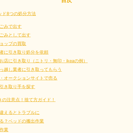
ッド8つの処分方法
近畿
ごみで出す
兵庫県
奈良県
三
881-5251
050-1881-5249
050-18
ごみとして出す
0〜19:00 年中無休
受付時間
9:00〜19:00 年中無休
受付時間
9:00
ョップの買取
者に引き取り処分を依頼
京都府
和歌山県
881-5252
050-1881-5248
お店に引き取り（ニトリ・無印・ikeaの例）
0〜19:00 年中無休
受付時間
9:00〜19:00 年中無休
っ越し業者に引き取ってもらう
・オークションサイトで売る
中国
引き取り手を探す
山口県
広島県
鳥
きの注意点！捨て方ガイド！
80-
050-1881-5144
050-18
受付時間
9:00〜19:00 年中無休
受付時間
9:00
違えるとトラブルに
0〜19:00 年中無休
る？ベッドの搬出作業
作業