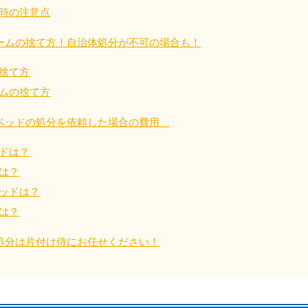
時の注意点
四国
ームの捨て方！自治体処分が不可の場合も！
捨て方
徳島県
愛媛県
高
80-
050-1880-
050-18
ムの捨て方
9896
受付時間
9:00
ベッドの処分を依頼した場合の費用
0〜19:00 年中無休
受付時間
9:00〜19:00 年中無休
九州・沖縄
ドは？
は？
佐賀県
長崎県
鹿児
ッドは？
80-
050-1880-9891
050-18
は？
9889
受付時間
9:00〜19:00 年中無休
0〜19:00 年中無休
受付時間
9:00
処分は片付け侍にお任せください！
宮崎県
熊本県
沖
80-
050-1880-
050-18
9892
受付時間
9:00
0〜19:00 年中無休
受付時間
9:00〜19:00 年中無休