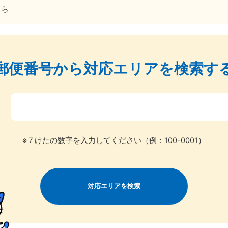
ちら
郵便番号から
対応エリアを検索す
北海道・東北
〒
青森県
岩手県
秋
881-5276
050-1881-5274
050-18
※７けたの数字を入力してください（例：100-0001）
0〜19:00 年中無休
受付時間
9:00〜19:00 年中無休
受付時間
9:00
宮城県
福島県
881-5272
050-1881-5271
対応エリアを検索
0〜19:00 年中無休
受付時間
9:00〜19:00 年中無休
関東