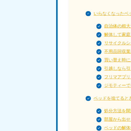
受付時間
9:00〜19:00 年中無休
いらなくなったベ
自治体の粗大
大阪府
050-1881-5250
050-1
解体して家庭
受付時間
9:00〜19:00 年中無休
受付時間
9:0
リサイクルシ
不用品回収業
滋賀県
050-1881-5253
050-1
買い替え時に
受付時間
9:00〜19:00 年中無休
受付時間
9:0
引越しなら引
フリマアプリ
ジモティーで
岡山県
ベッドを捨てると
050-1881-5146
050-18
9900
受付時間
9:00〜19:00 年中無休
処分方法を間
受付時間
9:0
部屋から出せ
島根県
ベッドの解体