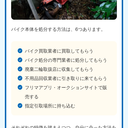
バイク本体を処分する方法は、6つあります。
北海道・東北
バイク買取業者に買取してもらう
バイク処分の専門業者に処分してもらう
北海道
青森県
050-1881-5277
050-1881-5276
廃棄二輪取扱店に収集してもらう
9:00〜19:00 年中無休
9:00〜19:00 年中無休
不用品回収業者に引き取りに来てもらう
岩手県
秋田県
フリマアプリ・オークションサイトで販
050-1881-5274
050-1881-5275
売する
9:00〜19:00 年中無休
9:00〜19:00 年中無休
指定引取場所に持ち込む
山形県
宮城県
050-1881-5273
050-1881-5272
9:00〜19:00 年中無休
9:00〜19:00 年中無休
それぞれの特徴を踏まえつつ、自分に合った方法を