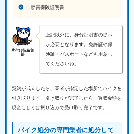
中国
自賠責保険証明書
岡山県
山口県
050-1881-5146
050-1880-9900
9:00〜19:00 年中無休
9:00〜19:00 年中無休
上記以外に、身分証明書の提示
が必要となります。免許証や保
広島県
鳥取県
050-1881-5144
050-1881-5156
険証・パスポートなども用意し
9:00〜19:00 年中無休
9:00〜19:00 年中無休
てくださいね。
島根県
050-1881-5145
9:00〜19:00 年中無休
契約が成立したら、業者が指定した場所でバイクを
四国
引き取ります。引き取りが完了したら、買取金額を
現金もしくは振り込みで受け取り完了です。
香川県
徳島県
050-1880-9899
050-1880-9898
9:00〜19:00 年中無休
9:00〜19:00 年中無休
バイク処分の専門業者に処分して