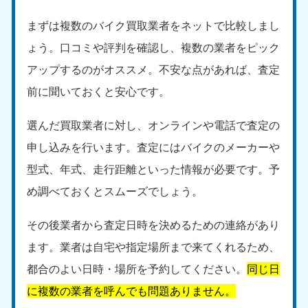
9:00〜19:00 年中無休
まずは複数のバイク買取業者をネットで比較しまし
中部
ょう。口コミや評判を確認し、複数の業者をピック
愛知県
岐阜県
アップするのがオススメ。不安な点があれば、査定
050-1881-5255
050-1881-5259
前に聞いておくと安心です。
9:00〜19:00 年中無休
9:00〜19:00 年中無休
選んだ買取業者に対し、オンラインや電話で査定の
静岡県
長野県
050-1881-5256
050-1881-5260
申し込みを行います。査定にはバイクのメーカーや
9:00〜19:00 年中無休
9:00〜19:00 年中無休
型式、年式、走行距離といった情報が必要です。予
福井県
石川県
め調べておくとスムーズでしょう。
050-1881-5258
050-1881-5261
9:00〜19:00 年中無休
9:00〜19:00 年中無休
その後業者から査定日時を決めるための連絡があり
ます。業者は自宅や指定場所まで来てくれるため、
富山県
山梨県
050-1881-5262
050-1881-5257
都合のよい日時・場所を予約してください。
同じ日
9:00〜19:00 年中無休
9:00〜19:00 年中無休
に複数の業者を呼んでも問題ありません。