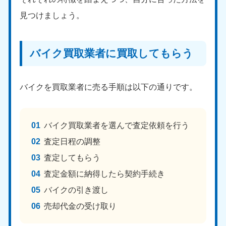
見つけましょう。
福島県
050-1881-5271
9:00〜19:00 年中無休
バイク買取業者に買取してもらう
関東
東京都
神奈川県
バイクを買取業者に売る手順は以下の通りです。
050-1881-5265
050-1881-5264
9:00〜19:00 年中無休
9:00〜19:00 年中無休
千葉県
埼玉県
バイク買取業者を選んで査定依頼を行う
050-1881-5268
050-1881-5266
査定日程の調整
9:00〜19:00 年中無休
9:00〜19:00 年中無休
査定してもらう
栃木県
茨城県
査定金額に納得したら契約手続き
050-1881-5270
050-1881-5269
9:00〜19:00 年中無休
9:00〜19:00 年中無休
バイクの引き渡し
売却代金の受け取り
群馬県
050-1881-5267