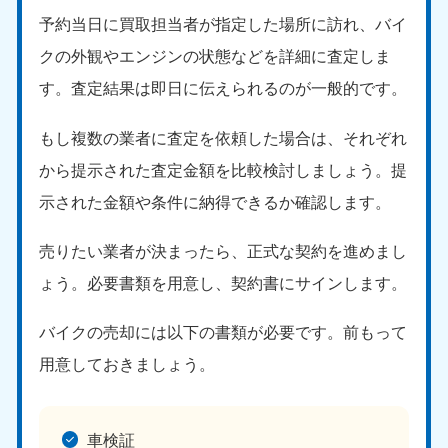
新潟県
050-1881-5263
予約当日に買取担当者が指定した場所に訪れ、バイ
9:00〜19:00 年中無休
クの外観やエンジンの状態などを詳細に査定しま
近畿
す。査定結果は即日に伝えられるのが一般的です。
大阪府
兵庫県
もし複数の業者に査定を依頼した場合は、それぞれ
050-1881-5250
050-1881-5251
9:00〜19:00 年中無休
9:00〜19:00 年中無休
から提示された査定金額を比較検討しましょう。提
示された金額や条件に納得できるか確認します。
奈良県
三重県
050-1881-5249
050-1881-5254
売りたい業者が決まったら、正式な契約を進めまし
9:00〜19:00 年中無休
9:00〜19:00 年中無休
ょう。必要書類を用意し、契約書にサインします。
滋賀県
京都府
050-1881-5253
050-1881-5252
バイクの売却には以下の書類が必要です。前もって
9:00〜19:00 年中無休
9:00〜19:00 年中無休
用意しておきましょう。
和歌山県
050-1881-5248
9:00〜19:00 年中無休
車検証