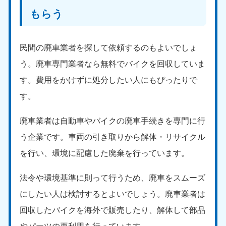
愛媛県
高知県
もらう
050-1880-9896
050-1880-9897
9:00〜19:00 年中無休
9:00〜19:00 年中無休
九州・沖縄
民間の廃車業者を探して依頼するのもよいでしょ
う。廃車専門業者なら無料でバイクを回収していま
福岡県
佐賀県
050-1880-9895
050-1880-9894
す。費用をかけずに処分したい人にもぴったりで
9:00〜19:00 年中無休
9:00〜19:00 年中無休
す。
長崎県
鹿児島県
廃車業者は自動車やバイクの廃車手続きを専門に行
050-1880-9891
050-1880-9889
9:00〜19:00 年中無休
9:00〜19:00 年中無休
う企業です。車両の引き取りから解体・リサイクル
を行い、環境に配慮した廃棄を行っています。
大分県
宮崎県
050-1880-9893
050-1880-9890
9:00〜19:00 年中無休
9:00〜19:00 年中無休
法令や環境基準に則って行うため、廃車をスムーズ
にしたい人は検討するとよいでしょう。廃車業者は
熊本県
沖縄県
回収したバイクを海外で販売したり、解体して部品
050-1880-9892
050-1880-9887
9:00〜19:00 年中無休
9:00〜19:00 年中無休