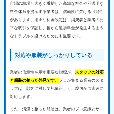
市場の相場と大きく乖離した高額な料金や不透明な
料金体系を提示する業者は、信頼性に欠ける可能性
があります。適正な料金設定は、消費者と業者の公
平な取引を保証し、後から追加料金が発生するよう
なトラブルを避けるためにも重要です。
北海道・東北
対応や服装がしっかりしている
北海道
青森県
050-1881-5277
050-1881-5276
9:00〜19:00 年中無休
9:00〜19:00 年中無休
業者の信頼性を示す重要な指標が、
スタッフの対応
岩手県
秋田県
と服装の整った外見です。
プロが集まる業者のスタ
050-1881-5274
050-1881-5275
9:00〜19:00 年中無休
9:00〜19:00 年中無休
ッフは、顧客に対して礼儀正しく、親切かつ迅速に
対応します。
山形県
宮城県
050-1881-5273
050-1881-5272
また、清潔で整った服装は、業者のプロ意識とサー
9:00〜19:00 年中無休
9:00〜19:00 年中無休