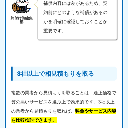
補償内容には差があるため、契
中国
約前にどのような補償があるの
岡山県
山口県
かを明確に確認しておくことが
050-1881-5146
050-1880-9900
重要です。
9:00〜19:00 年中無休
9:00〜19:00 年中無休
広島県
鳥取県
050-1881-5144
050-1881-5156
9:00〜19:00 年中無休
9:00〜19:00 年中無休
島根県
3社以上で相見積もりを取る
050-1881-5145
9:00〜19:00 年中無休
四国
複数の業者から見積もりを取ることは、適正価格で
質の高いサービスを選ぶ上で効果的です。3社以上
香川県
徳島県
050-1880-9899
050-1880-9898
の業者から見積もりを取れば、
料金やサービス内容
9:00〜19:00 年中無休
9:00〜19:00 年中無休
を比較検討できます。