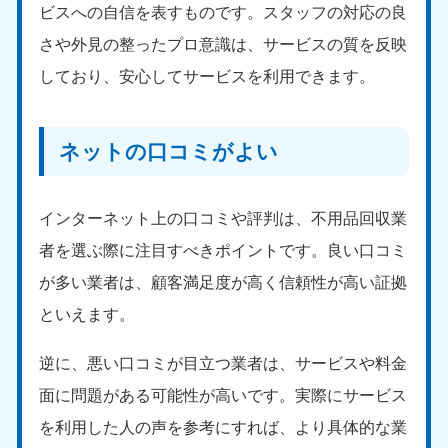
ビスへの自信を表すものです。スタッフの対応の良
福島県
さや外見の整ったプロ意識は、サービスの質を反映
050-1881-5271
9:00〜19:00 年中無休
しており、安心してサービスを利用できます。
関東
ネットの口コミがよい
東京都
神奈川県
050-1881-5265
050-1881-5264
9:00〜19:00 年中無休
9:00〜19:00 年中無休
インターネット上の口コミや評判は、不用品回収業
千葉県
埼玉県
者を選ぶ際に注目すべきポイントです。良い口コミ
050-1881-5268
050-1881-5266
が多い業者は、顧客満足度が高く信頼性が高い証拠
9:00〜19:00 年中無休
9:00〜19:00 年中無休
といえます。
栃木県
茨城県
050-1881-5270
050-1881-5269
逆に、悪い口コミが目立つ業者は、サービスや料金
9:00〜19:00 年中無休
9:00〜19:00 年中無休
面に問題がある可能性が高いです。実際にサービス
群馬県
を利用した人の声を参考にすれば、より具体的な業
050-1881-5267