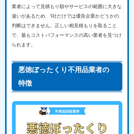
愛媛県
高知県
業者によって見積もり額やサービスの範囲に大きな
050-1880-9896
050-1880-9897
9:00〜19:00 年中無休
9:00〜19:00 年中無休
違いがあるため、1社だけでは優良企業かどうかの
判断はできません。正しい相見積もりを取ること
九州・沖縄
で、最もコストパフォーマンスの高い業者を見つけ
福岡県
佐賀県
られます。
050-1880-9895
050-1880-9894
9:00〜19:00 年中無休
9:00〜19:00 年中無休
長崎県
鹿児島県
悪徳ぼったくり不用品業者の
050-1880-9891
050-1880-9889
9:00〜19:00 年中無休
9:00〜19:00 年中無休
特徴
大分県
宮崎県
050-1880-9893
050-1880-9890
9:00〜19:00 年中無休
9:00〜19:00 年中無休
熊本県
沖縄県
050-1880-9892
050-1880-9887
9:00〜19:00 年中無休
9:00〜19:00 年中無休