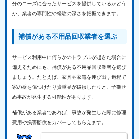
新潟県
分のニーズに合ったサービスを提供しているかどう
050-1881-5263
か、業者の専門性や経験の深さを把握できます。
9:00〜19:00 年中無休
近畿
補償がある不用品回収業者を選ぶ
大阪府
兵庫県
050-1881-5250
050-1881-5251
9:00〜19:00 年中無休
9:00〜19:00 年中無休
サービス利用中に何らかのトラブルが起きた場合に
奈良県
三重県
備えるためにも、補償がある不用品回収業者を選び
050-1881-5249
050-1881-5254
ましょう。たとえば、家具や家電を運び出す過程で
9:00〜19:00 年中無休
9:00〜19:00 年中無休
家の壁を傷つけたり貴重品が破損したりと、予期せ
滋賀県
京都府
ぬ事故が発生する可能性があります。
050-1881-5253
050-1881-5252
9:00〜19:00 年中無休
9:00〜19:00 年中無休
補償がある業者であれば、事故が発生した際に修理
和歌山県
費用や損害賠償をカバーしてもらえます。
050-1881-5248
9:00〜19:00 年中無休