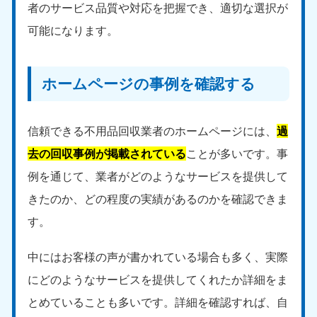
者のサービス品質や対応を把握でき、適切な選択が
9:00〜19:00 年中無休
可能になります。
中部
愛知県
岐阜県
ホームページの事例を確認する
050-1881-5255
050-1881-5259
9:00〜19:00 年中無休
9:00〜19:00 年中無休
静岡県
長野県
信頼できる不用品回収業者のホームページには、
過
050-1881-5256
050-1881-5260
去の回収事例が掲載されている
ことが多いです。事
9:00〜19:00 年中無休
9:00〜19:00 年中無休
例を通じて、業者がどのようなサービスを提供して
福井県
石川県
きたのか、どの程度の実績があるのかを確認できま
050-1881-5258
050-1881-5261
す。
9:00〜19:00 年中無休
9:00〜19:00 年中無休
富山県
山梨県
中にはお客様の声が書かれている場合も多く、実際
050-1881-5262
050-1881-5257
にどのようなサービスを提供してくれたか詳細をま
9:00〜19:00 年中無休
9:00〜19:00 年中無休
とめていることも多いです。詳細を確認すれば、自