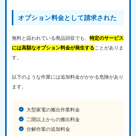
愛媛県
高知県
050-1880-9896
050-1880-9897
9:00〜19:00 年中無休
9:00〜19:00 年中無休
オプション料金として請求された
九州・沖縄
無料と謳われている廃品回収でも、
特定のサービス
福岡県
佐賀県
050-1880-9895
050-1880-9894
には高額なオプション料金が発生する
ことがありま
9:00〜19:00 年中無休
9:00〜19:00 年中無休
す。
長崎県
鹿児島県
050-1880-9891
050-1880-9889
以下のような作業には追加料金がかかる危険があり
9:00〜19:00 年中無休
9:00〜19:00 年中無休
ます。
大分県
宮崎県
050-1880-9893
050-1880-9890
9:00〜19:00 年中無休
9:00〜19:00 年中無休
大型家電の搬出作業料金
二階以上からの搬出料金
熊本県
沖縄県
050-1880-9892
050-1880-9887
分解作業の追加料金
9:00〜19:00 年中無休
9:00〜19:00 年中無休