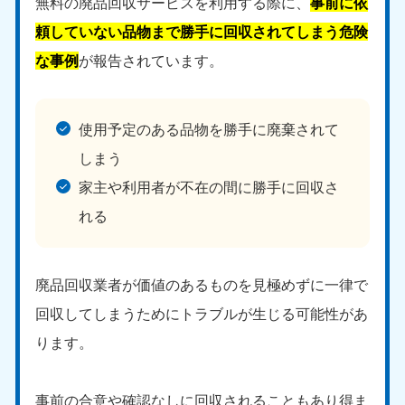
新潟県
無料の廃品回収サービスを利用する際に、
事前に依
050-1881-5263
頼していない品物まで勝手に回収されてしまう危険
9:00〜19:00 年中無休
な事例
が報告されています。
近畿
大阪府
兵庫県
使用予定のある品物を勝手に廃棄されて
050-1881-5250
050-1881-5251
9:00〜19:00 年中無休
9:00〜19:00 年中無休
しまう
家主や利用者が不在の間に勝手に回収さ
奈良県
三重県
050-1881-5249
050-1881-5254
れる
9:00〜19:00 年中無休
9:00〜19:00 年中無休
滋賀県
京都府
廃品回収業者が価値のあるものを見極めずに一律で
050-1881-5253
050-1881-5252
9:00〜19:00 年中無休
9:00〜19:00 年中無休
回収してしまうためにトラブルが生じる可能性があ
ります。
和歌山県
050-1881-5248
9:00〜19:00 年中無休
事前の合意や確認なしに回収されることもあり得ま