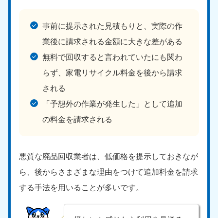
福島県
050-1881-5271
事前に提示された見積もりと、実際の作
9:00〜19:00 年中無休
業後に請求される金額に大きな差がある
関東
無料で回収すると言われていたにも関わ
らず、家電リサイクル料金を後から請求
東京都
神奈川県
050-1881-5265
050-1881-5264
される
9:00〜19:00 年中無休
9:00〜19:00 年中無休
「予想外の作業が発生した」として追加
千葉県
埼玉県
の料金を請求される
050-1881-5268
050-1881-5266
9:00〜19:00 年中無休
9:00〜19:00 年中無休
悪質な廃品回収業者は、低価格を提示しておきなが
栃木県
茨城県
050-1881-5270
050-1881-5269
ら、後からさまざまな理由をつけて追加料金を請求
9:00〜19:00 年中無休
9:00〜19:00 年中無休
する手法を用いることが多いです。
群馬県
050-1881-5267