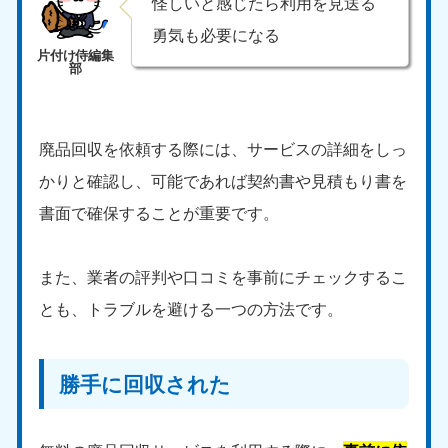
怪しいと感じたら利用を見送る
9:00〜19:00 年中無休
勇気も必要になる
中部
愛知県
岐阜県
050-1881-5255
050-1881-5259
9:00〜19:00 年中無休
9:00〜19:00 年中無休
廃品回収を依頼する際には、サービスの詳細をしっ
かりと確認し、可能であれば契約書や見積もり書を
静岡県
長野県
050-1881-5256
050-1881-5260
書面で確保することが重要です。
9:00〜19:00 年中無休
9:00〜19:00 年中無休
福井県
石川県
また、業者の評判や口コミを事前にチェックするこ
050-1881-5258
050-1881-5261
とも、トラブルを避ける一つの方法です。
9:00〜19:00 年中無休
9:00〜19:00 年中無休
富山県
山梨県
050-1881-5262
050-1881-5257
勝手に回収された
9:00〜19:00 年中無休
9:00〜19:00 年中無休