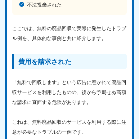
不法投棄された
ここでは、無料の廃品回収で実際に発生したトラブ
ル例を、具体的な事例と共に紹介します。
北海道・東北
費用を請求された
北海道
青森県
050-1881-5277
050-1881-5276
9:00〜19:00 年中無休
9:00〜19:00 年中無休
「無料で回収します」という広告に惹かれて廃品回
収サービスを利用したものの、後から予期せぬ高額
岩手県
秋田県
050-1881-5274
050-1881-5275
な請求に直面する危険があります。
9:00〜19:00 年中無休
9:00〜19:00 年中無休
山形県
宮城県
これは、無料廃品回収のサービスを利用する際に注
050-1881-5273
050-1881-5272
意が必要なトラブルの一例です。
9:00〜19:00 年中無休
9:00〜19:00 年中無休