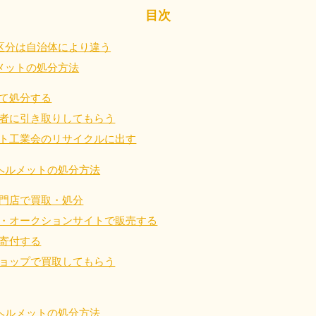
目次
近畿
区分は自治体により違う
メットの処分方法
兵庫県
奈良県
三
881-5251
050-1881-5249
050-18
て処分する
0〜19:00 年中無休
受付時間
9:00〜19:00 年中無休
受付時間
9:00
者に引き取りしてもらう
京都府
和歌山県
ト工業会のリサイクルに出す
881-5252
050-1881-5248
0〜19:00 年中無休
受付時間
9:00〜19:00 年中無休
ヘルメットの処分方法
中国
門店で買取・処分
・オークションサイトで販売する
山口県
広島県
鳥
80-
050-1881-5144
050-18
寄付する
受付時間
9:00〜19:00 年中無休
受付時間
9:00
ョップで買取してもらう
0〜19:00 年中無休
ヘルメットの処分方法