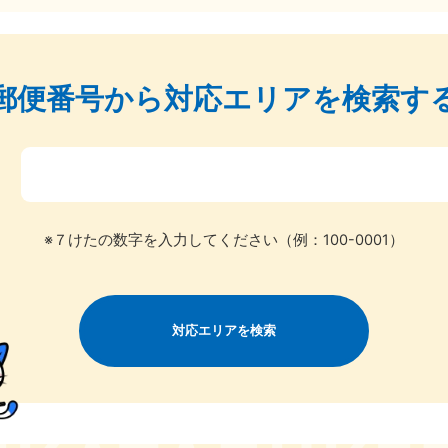
郵便番号から
対応エリアを検索す
〒
北海道・東北
※７けたの数字を入力してください（例：100-0001）
青森県
岩手県
秋
881-5276
050-1881-5274
050-18
0〜19:00 年中無休
受付時間
9:00〜19:00 年中無休
受付時間
9:00
対応エリアを検索
宮城県
福島県
881-5272
050-1881-5271
0〜19:00 年中無休
受付時間
9:00〜19:00 年中無休
関東