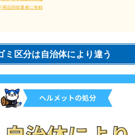
不用品回収業者に依頼
四国
徳島県
愛媛県
高
80-
050-1880-
050-18
9896
受付時間
9:00
ゴミ区分は自治体により違う
0〜19:00 年中無休
受付時間
9:00〜19:00 年中無休
九州・沖縄
佐賀県
長崎県
鹿児
80-
050-1880-9891
050-18
9889
受付時間
9:00〜19:00 年中無休
0〜19:00 年中無休
受付時間
9:00
宮崎県
熊本県
沖
80-
050-1880-
050-18
9892
受付時間
9:00
0〜19:00 年中無休
受付時間
9:00〜19:00 年中無休