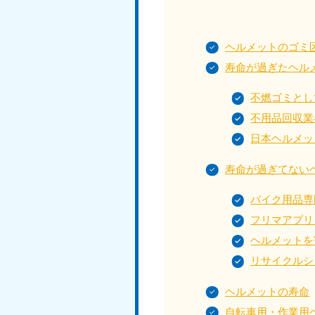
受付時間
9:00〜19:00 年中無休
ヘルメットのゴミ
寿命が過ぎたヘル
大阪府
050-1881-5250
050-1
不燃ゴミとし
受付時間
9:00〜19:00 年中無休
受付時間
9:0
不用品回収業
滋賀県
日本ヘルメッ
050-1881-5253
050-1
受付時間
9:00〜19:00 年中無休
受付時間
9:0
寿命が過ぎてない
バイク用品専
フリマアプリ
岡山県
050-1881-5146
050-18
ヘルメットを
9900
受付時間
9:00〜19:00 年中無休
リサイクルシ
受付時間
9:0
ヘルメットの寿命
島根県
自転車用・作業用