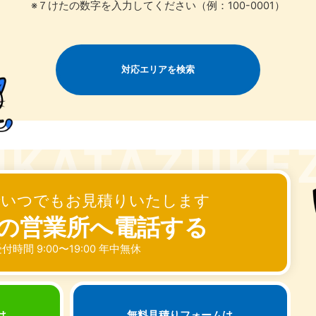
※７けたの数字を入力してください（例：100-0001）
対応エリアを検索
北海道・東北
青森県
岩手県
秋
881-5276
050-1881-5274
050-18
でいつでもお見積りいたします
0〜19:00 年中無休
受付時間
9:00〜19:00 年中無休
受付時間
9:00
の営業所へ電話する
宮城県
福島県
881-5272
050-1881-5271
付時間 9:00〜19:00 年中無休
0〜19:00 年中無休
受付時間
9:00〜19:00 年中無休
関東
は
無料見積りフォームは