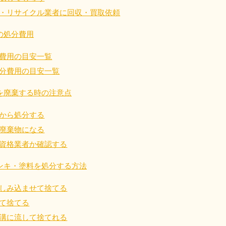
・リサイクル業者に回収・買取依頼
近畿
の処分費用
兵庫県
奈良県
三
費用の目安一覧
881-5251
050-1881-5249
050-18
分費用の目安一覧
0〜19:00 年中無休
受付時間
9:00〜19:00 年中無休
受付時間
9:00
京都府
和歌山県
を廃棄する時の注意点
881-5252
050-1881-5248
0〜19:00 年中無休
受付時間
9:00〜19:00 年中無休
から処分する
廃棄物になる
中国
資格業者か確認する
山口県
広島県
鳥
ンキ・塗料を処分する方法
80-
050-1881-5144
050-18
受付時間
9:00〜19:00 年中無休
受付時間
9:00
しみ込ませて捨てる
0〜19:00 年中無休
て捨てる
溝に流して捨てれる