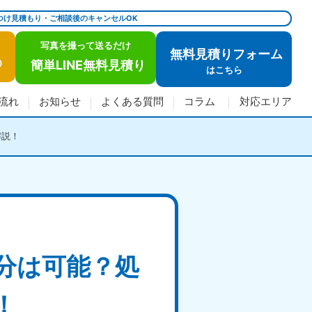
つけ見積もり・ご相談後のキャンセルOK
写真を撮って送るだけ
無料見積りフォーム
簡単LINE無料見積り
)
は
こちら
流れ
お知らせ
よくある質問
コラム
対応エリア
解説！
分は可能？処
！