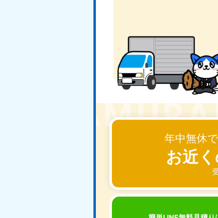
北海道
050-1881-5277
050-1
年中無休
受付時間
9:00〜19:00 年中無休
受付時間
9:0
お近く
山形県
050-1881-5273
050-1
受
受付時間
9:00〜19:00 年中無休
受付時間
9:0
簡単LINE無料見積り