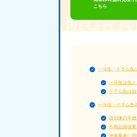
こちら
東京都
神
050-1881-5265
050-1
受付時間
9:00〜19:00 年中無休
受付時間
9:0
栃木県
050-1881-5270
050-1
受付時間
9:00〜19:00 年中無休
受付時間
9:0
一斗缶・ドラム缶
愛知県
050-1881-5255
050-1
一斗缶は缶と
受付時間
9:00〜19:00 年中無休
受付時間
9:0
ドラム缶は自
福井県
一斗缶・ドラム缶
050-1881-5258
050-1
受付時間
9:00〜19:00 年中無休
受付時間
9:0
自治体の不燃
新潟県
不用品回収業
050-1881-5263
塗装業者に回