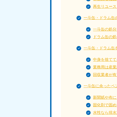
受付時間
9:00〜19:00 年中無休
再生リユース
一斗缶・ドラム缶
大阪府
一斗缶の処分
050-1881-5250
050-1
ドラム缶の処
受付時間
9:00〜19:00 年中無休
受付時間
9:0
滋賀県
一斗缶・ドラム缶
050-1881-5253
050-1
受付時間
9:00〜19:00 年中無休
受付時間
9:0
中身を捨てて
業務用は産業
回収業者が有
岡山県
一斗缶に余ったペ
050-1881-5146
050-18
9900
受付時間
9:00〜19:00 年中無休
新聞紙や布に
受付時間
9:0
固化剤で固め
島根県
水性なら排水