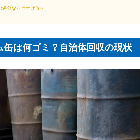
の処分なら片付け侍へ
四国
徳島県
愛媛県
高
80-
050-1880-
050-18
ム缶は何ゴミ？自治体回収の現状
9896
受付時間
9:00
0〜19:00 年中無休
受付時間
9:00〜19:00 年中無休
九州・沖縄
佐賀県
長崎県
鹿児
80-
050-1880-9891
050-18
9889
受付時間
9:00〜19:00 年中無休
0〜19:00 年中無休
受付時間
9:00
宮崎県
熊本県
沖
80-
050-1880-
050-18
9892
受付時間
9:00
0〜19:00 年中無休
受付時間
9:00〜19:00 年中無休