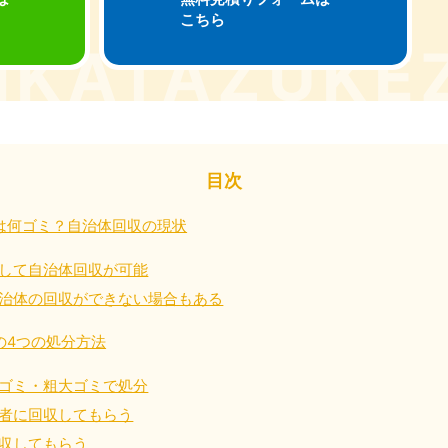
こちら
奈川県
千葉県
埼
881-5264
050-1881-5268
050-18
0〜19:00 年中無休
受付時間
9:00〜19:00 年中無休
受付時間
9:00
茨城県
群馬県
881-5269
050-1881-5267
0〜19:00 年中無休
受付時間
9:00〜19:00 年中無休
目次
中部
は何ゴミ？自治体回収の現状
岐阜県
静岡県
長
881-5259
050-1881-5256
050-18
して自治体回収が可能
0〜19:00 年中無休
受付時間
9:00〜19:00 年中無休
受付時間
9:00
治体の回収ができない場合もある
石川県
富山県
山
の4つの処分方法
881-5261
050-1881-5262
050-18
0〜19:00 年中無休
受付時間
9:00〜19:00 年中無休
受付時間
9:00
ゴミ・粗大ゴミで処分
者に回収してもらう
収してもらう