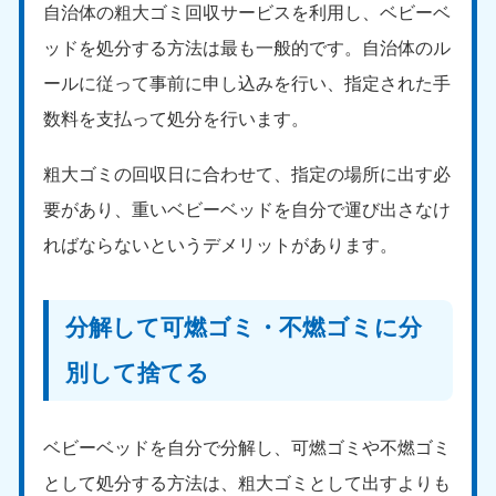
自治体の粗大ゴミ回収サービスを利用し、ベビーベ
9:00〜19:00 年中無休
ッドを処分する方法は最も一般的です。自治体のル
中部
ールに従って事前に申し込みを行い、指定された手
愛知県
岐阜県
数料を支払って処分を行います。
050-1881-5255
050-1881-5259
9:00〜19:00 年中無休
9:00〜19:00 年中無休
粗大ゴミの回収日に合わせて、指定の場所に出す必
静岡県
長野県
要があり、重いベビーベッドを自分で運び出さなけ
050-1881-5256
050-1881-5260
ればならないというデメリットがあります。
9:00〜19:00 年中無休
9:00〜19:00 年中無休
福井県
石川県
050-1881-5258
050-1881-5261
分解して可燃ゴミ・不燃ゴミに分
9:00〜19:00 年中無休
9:00〜19:00 年中無休
別して捨てる
富山県
山梨県
050-1881-5262
050-1881-5257
ベビーベッドを自分で分解し、可燃ゴミや不燃ゴミ
9:00〜19:00 年中無休
9:00〜19:00 年中無休
として処分する方法は、粗大ゴミとして出すよりも