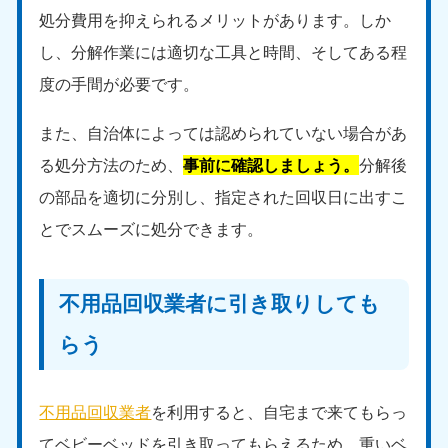
新潟県
処分費用を抑えられるメリットがあります。しか
050-1881-5263
9:00〜19:00 年中無休
し、分解作業には適切な工具と時間、そしてある程
近畿
度の手間が必要です。
大阪府
兵庫県
また、自治体によっては認められていない場合があ
050-1881-5250
050-1881-5251
る処分方法のため、
事前に確認しましょう。
分解後
9:00〜19:00 年中無休
9:00〜19:00 年中無休
の部品を適切に分別し、指定された回収日に出すこ
奈良県
三重県
とでスムーズに処分できます。
050-1881-5249
050-1881-5254
9:00〜19:00 年中無休
9:00〜19:00 年中無休
不用品回収業者に引き取りしても
滋賀県
京都府
050-1881-5253
050-1881-5252
らう
9:00〜19:00 年中無休
9:00〜19:00 年中無休
和歌山県
050-1881-5248
不用品回収業者
を利用すると、自宅まで来てもらっ
9:00〜19:00 年中無休
てベビーベッドを引き取ってもらえるため、重いベ