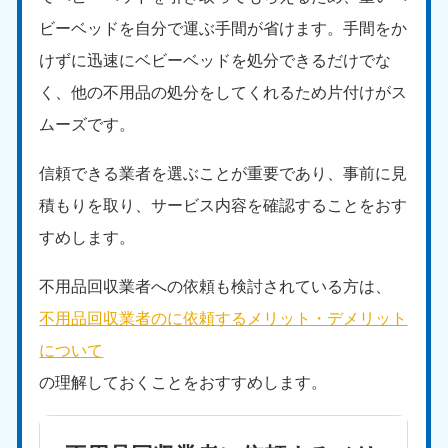
中国
ビーベッドを自分で運ぶ手間が省けます。手間をか
けずに迅速にベビーベッドを処分できるだけでな
岡山県
山口県
050-1881-5146
050-1880-9900
く、他の不用品の処分をしてくれるため片付けがス
9:00〜19:00 年中無休
9:00〜19:00 年中無休
ムーズです。
広島県
鳥取県
信頼できる業者を選ぶことが重要であり、事前に見
050-1881-5144
050-1881-5156
9:00〜19:00 年中無休
9:00〜19:00 年中無休
積もりを取り、サービス内容を確認することをおす
すめします。
島根県
050-1881-5145
不用品回収業者への依頼も検討されている方は、
9:00〜19:00 年中無休
不用品回収業者のに依頼するメリット・デメリット
四国
について
香川県
徳島県
の理解しておくことをおすすめします。
050-1880-9899
050-1880-9898
9:00〜19:00 年中無休
9:00〜19:00 年中無休