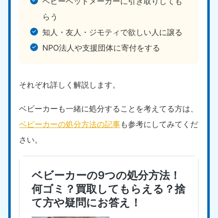
ベビーベッドメーカーに引き取りしても
らう
知人・友人・ジモティで欲しい人に譲る
NPO法人や支援団体に寄付をする
北海道・東北
それぞれ詳しく解説します。
北海道
青森県
ベビーカーも一緒に処分することを考えてる方は、
050-1881-5277
050-1881-5276
ベビーカーの処分方法の記事
も参考にしてみてくだ
9:00〜19:00 年中無休
9:00〜19:00 年中無休
さい。
岩手県
秋田県
050-1881-5274
050-1881-5275
9:00〜19:00 年中無休
9:00〜19:00 年中無休
山形県
宮城県
050-1881-5273
050-1881-5272
9:00〜19:00 年中無休
9:00〜19:00 年中無休