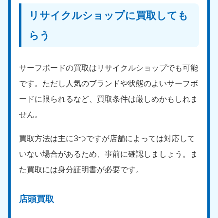
リサイクルショップに買取しても
らう
サーフボードの買取はリサイクルショップでも可能
北海道・東北
です。ただし人気のブランドや状態のよいサーフボ
ードに限られるなど、買取条件は厳しめかもしれま
北海道
青森県
050-1881-5277
050-1881-5276
せん。
9:00〜19:00 年中無休
9:00〜19:00 年中無休
買取方法は主に3つですが店舗によっては対応して
岩手県
秋田県
いない場合があるため、事前に確認しましょう。ま
050-1881-5274
050-1881-5275
9:00〜19:00 年中無休
9:00〜19:00 年中無休
た買取には身分証明書が必要です。
山形県
宮城県
店頭買取
050-1881-5273
050-1881-5272
9:00〜19:00 年中無休
9:00〜19:00 年中無休