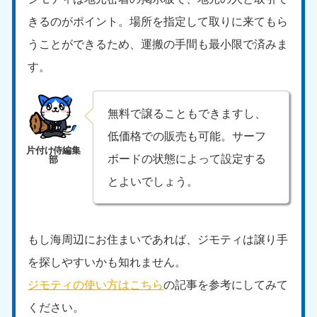
中国
きるのがポイント。場所を指定して取りに来てもら
うことができるため、運搬の手間も最小限で済みま
岡山県
山口県
050-1881-5146
050-1880-9900
す。
9:00〜19:00 年中無休
9:00〜19:00 年中無休
広島県
鳥取県
無料で譲ることもできますし、
050-1881-5144
050-1881-5156
低価格での販売も可能。サーフ
9:00〜19:00 年中無休
9:00〜19:00 年中無休
ボードの状態によって設定する
島根県
とよいでしょう。
050-1881-5145
9:00〜19:00 年中無休
四国
もし海周辺にお住まいであれば、ジモティは譲り手
香川県
徳島県
を探しやすいかも知れません。
050-1880-9899
050-1880-9898
ジモティの使い方はこちら
の記事を参考にしてみて
9:00〜19:00 年中無休
9:00〜19:00 年中無休
ください。