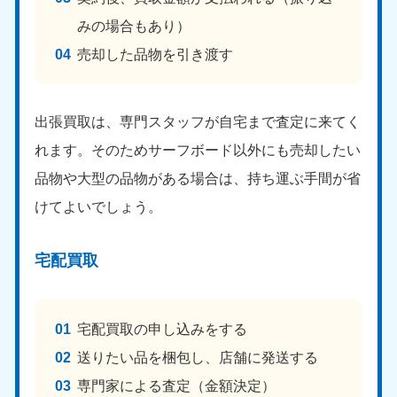
9:00〜19:00 年中無休
みの場合もあり）
中部
売却した品物を引き渡す
愛知県
岐阜県
050-1881-5255
050-1881-5259
出張買取は、専門スタッフが自宅まで査定に来てく
9:00〜19:00 年中無休
9:00〜19:00 年中無休
れます。そのためサーフボード以外にも売却したい
静岡県
長野県
品物や大型の品物がある場合は、持ち運ぶ手間が省
050-1881-5256
050-1881-5260
9:00〜19:00 年中無休
9:00〜19:00 年中無休
けてよいでしょう。
福井県
石川県
宅配買取
050-1881-5258
050-1881-5261
9:00〜19:00 年中無休
9:00〜19:00 年中無休
富山県
山梨県
宅配買取の申し込みをする
050-1881-5262
050-1881-5257
送りたい品を梱包し、店舗に発送する
9:00〜19:00 年中無休
9:00〜19:00 年中無休
専門家による査定（金額決定）