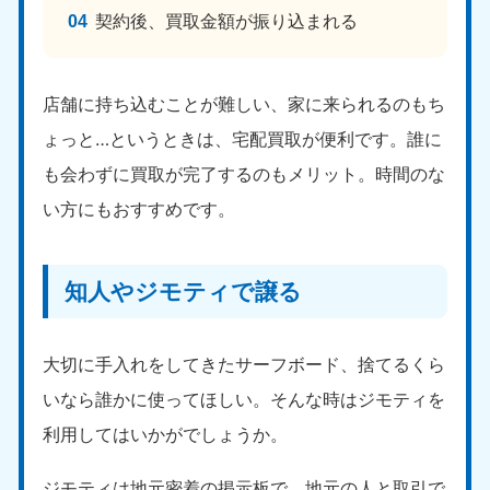
新潟県
契約後、買取金額が振り込まれる
050-1881-5263
9:00〜19:00 年中無休
近畿
店舗に持ち込むことが難しい、家に来られるのもち
大阪府
兵庫県
ょっと…というときは、宅配買取が便利です。誰に
050-1881-5250
050-1881-5251
も会わずに買取が完了するのもメリット。時間のな
9:00〜19:00 年中無休
9:00〜19:00 年中無休
い方にもおすすめです。
奈良県
三重県
050-1881-5249
050-1881-5254
9:00〜19:00 年中無休
9:00〜19:00 年中無休
知人やジモティで譲る
滋賀県
京都府
050-1881-5253
050-1881-5252
大切に手入れをしてきたサーフボード、捨てるくら
9:00〜19:00 年中無休
9:00〜19:00 年中無休
いなら誰かに使ってほしい。そんな時はジモティを
和歌山県
利用してはいかがでしょうか。
050-1881-5248
9:00〜19:00 年中無休
ジモティは地元密着の掲示板で、地元の人と取引で