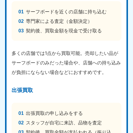
福島県
サーフボードを近くの店舗に持ち込む
050-1881-5271
専門家による査定（金額決定）
9:00〜19:00 年中無休
契約後、買取金額を現金で受け取る
関東
東京都
神奈川県
050-1881-5265
050-1881-5264
多くの店舗では1点から買取可能。売却したい品が
9:00〜19:00 年中無休
9:00〜19:00 年中無休
サーフボードのみだった場合や、店舗への持ち込み
が負担にならない場合などにおすすめです。
千葉県
埼玉県
050-1881-5268
050-1881-5266
9:00〜19:00 年中無休
9:00〜19:00 年中無休
出張買取
栃木県
茨城県
050-1881-5270
050-1881-5269
9:00〜19:00 年中無休
9:00〜19:00 年中無休
出張買取の申し込みをする
スタッフが自宅に来訪、品物を査定
群馬県
050-1881-5267
契約後、買取金額が支払われる（振り込