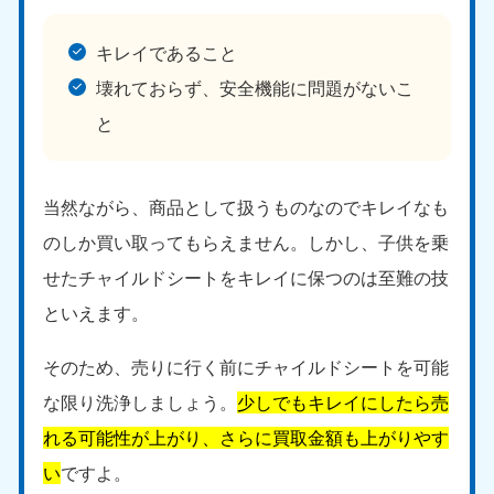
キレイであること
壊れておらず、安全機能に問題がないこ
と
北海道・東北
当然ながら、商品として扱うものなのでキレイなも
北海道
青森県
のしか買い取ってもらえません。しかし、子供を乗
050-1881-5277
050-1881-5276
せたチャイルドシートをキレイに保つのは至難の技
9:00〜19:00 年中無休
9:00〜19:00 年中無休
といえます。
岩手県
秋田県
050-1881-5274
050-1881-5275
そのため、売りに行く前にチャイルドシートを可能
9:00〜19:00 年中無休
9:00〜19:00 年中無休
な限り洗浄しましょう。
少しでもキレイにしたら売
山形県
宮城県
れる可能性が上がり、さらに買取金額も上がりやす
050-1881-5273
050-1881-5272
い
ですよ。
9:00〜19:00 年中無休
9:00〜19:00 年中無休