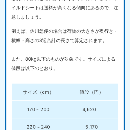
新潟県
050-1881-5263
イルドシートは送料が高くなる傾向にあるので、注
9:00〜19:00 年中無休
意しましょう。
近畿
例えば、佐川急便の場合は荷物の大きさが奥行き・
大阪府
兵庫県
横幅・高さの3辺合計の長さで算定されます。
050-1881-5250
050-1881-5251
9:00〜19:00 年中無休
9:00〜19:00 年中無休
また、80kg以下のものが対象です。サイズによる
奈良県
三重県
050-1881-5249
050-1881-5254
値段は以下のとおり。
9:00〜19:00 年中無休
9:00〜19:00 年中無休
滋賀県
京都府
サイズ（cm）
値段（円）
050-1881-5253
050-1881-5252
9:00〜19:00 年中無休
9:00〜19:00 年中無休
170～200
4,620
和歌山県
050-1881-5248
9:00〜19:00 年中無休
220～240
5,170