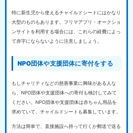
愛媛県
高知県
050-1880-9896
050-1880-9897
特に新生児から使えるチャイルドシートにはかなり
9:00〜19:00 年中無休
9:00〜19:00 年中無休
大型のものもあります。フリマアプリ・オークショ
九州・沖縄
ンサイトを利用する場合には、これらの経費によっ
福岡県
佐賀県
て赤字にならないように注意しましょう。
050-1880-9895
050-1880-9894
9:00〜19:00 年中無休
9:00〜19:00 年中無休
NPO団体や支援団体に寄付をする
長崎県
鹿児島県
050-1880-9891
050-1880-9889
9:00〜19:00 年中無休
9:00〜19:00 年中無休
もしチャリティなどの慈善事業に興味がある人な
大分県
宮崎県
ら、NPO団体や支援団体への寄付も検討してみて
050-1880-9893
050-1880-9890
ください。NPO団体や支援団体は赤ちゃん用品を
9:00〜19:00 年中無休
9:00〜19:00 年中無休
求めていて、チャイルドシートも募集しています。
熊本県
沖縄県
050-1880-9892
050-1880-9887
方法は簡単で、直接施設へ持って行くか郵送で送る
9:00〜19:00 年中無休
9:00〜19:00 年中無休