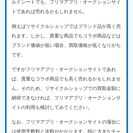
ルドシートでも、フリマアプリ・オークションサイ
9:00〜19:00 年中無休
トであれば売れるかもしれません。
中部
例えばリサイクルショップではブランド品が高く売
愛知県
岐阜県
050-1881-5255
050-1881-5259
れます。しかし、貴重な商品でもコラボ商品などは
9:00〜19:00 年中無休
9:00〜19:00 年中無休
ブランド価値が低い場合、買取価格が低くなりがち
です。
静岡県
長野県
050-1881-5256
050-1881-5260
9:00〜19:00 年中無休
9:00〜19:00 年中無休
ですがフリマアプリ・オークションサイトであれ
ば、貴重なコラボ商品でも高く売れるかもしれませ
福井県
石川県
050-1881-5258
050-1881-5261
ん。そのため、リサイクルショップでの買取金額に
9:00〜19:00 年中無休
9:00〜19:00 年中無休
納得できなければ、フリマアプリ・オークションサ
イトの利用も検討してみてください。
富山県
山梨県
050-1881-5262
050-1881-5257
9:00〜19:00 年中無休
9:00〜19:00 年中無休
なお、フリマアプリ・オークションサイトの場合に
は使用手数料と送料がかかります。特に大きなチャ