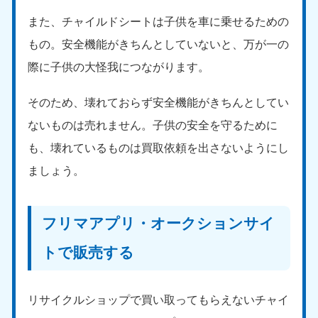
また、チャイルドシートは子供を車に乗せるための
福島県
050-1881-5271
もの。安全機能がきちんとしていないと、万が一の
9:00〜19:00 年中無休
際に子供の大怪我につながります。
関東
そのため、壊れておらず安全機能がきちんとしてい
東京都
神奈川県
050-1881-5265
050-1881-5264
ないものは売れません。子供の安全を守るために
9:00〜19:00 年中無休
9:00〜19:00 年中無休
も、壊れているものは買取依頼を出さないようにし
ましょう。
千葉県
埼玉県
050-1881-5268
050-1881-5266
9:00〜19:00 年中無休
9:00〜19:00 年中無休
フリマアプリ・オークションサイ
栃木県
茨城県
050-1881-5270
050-1881-5269
トで販売する
9:00〜19:00 年中無休
9:00〜19:00 年中無休
群馬県
リサイクルショップで買い取ってもらえないチャイ
050-1881-5267