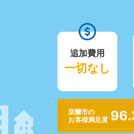
追加費用
一切なし
96
室蘭市の
お客様満足度