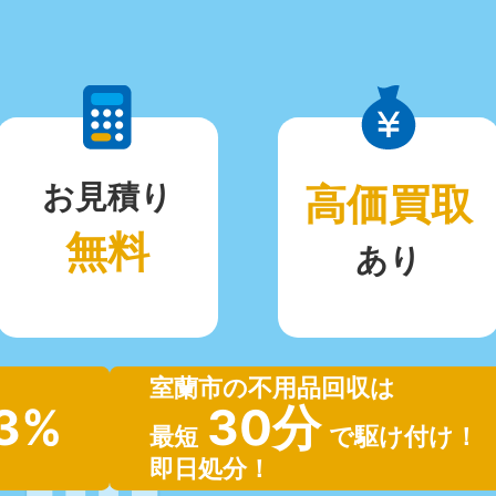
お見積り
高価買取
無料
あり
室蘭市の不用品回収は
.3%
30分
最短
で駆け付け！
即日処分！