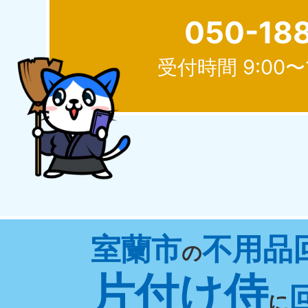
050-18
受付時間 9:00〜
北海道
050-1881-5277
050-1
受付時間
9:00〜19:00 年中無休
受付時間
9:0
山形県
室蘭市
不用品
050-1881-5273
050-1
の
受付時間
9:00〜19:00 年中無休
受付時間
9:0
片付け侍
に