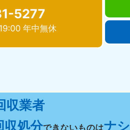
81-5277
19:00 年中無休
北海道・東北
青森県
岩手県
秋
881-5276
050-1881-5274
050-18
0〜19:00 年中無休
受付時間
9:00〜19:00 年中無休
受付時間
9:00
宮城県
福島県
回収業者
881-5272
050-1881-5271
0〜19:00 年中無休
受付時間
9:00〜19:00 年中無休
回収処分
ナシ 
関東
できないものは