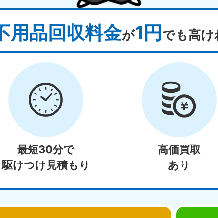
不用品回収料金
1円
が
でも高け
最短30分で
高価買取
駆けつけ見積もり
あり