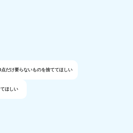
重県
81-5254
〜19:00 年中無休
1点だけ要らないものを捨ててほしい
してほしい
取県
81-5156
〜19:00 年中無休