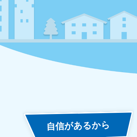
あるから
自信が