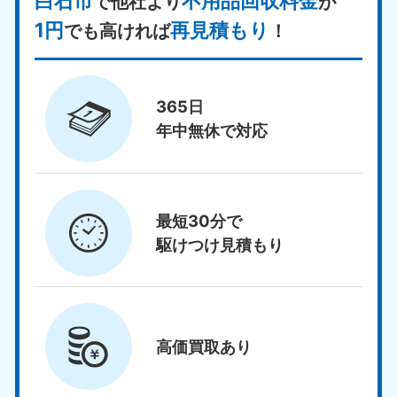
白石市
不用品回収料金
で他社より
が
1円
再見積もり
でも高ければ
！
365日
年中無休で対応
最短30分で
駆けつけ見積もり
高価買取
あり