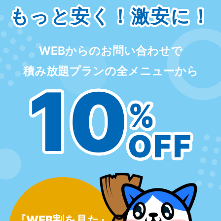
もっと安く！激安に！
WEBからのお問い合わせで
積み放題プランの全メニューから
10
%
OFF
『WEB割を見た』