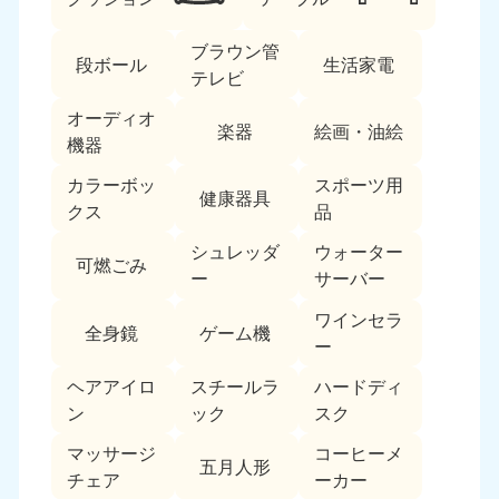
ブラウン管
段ボール
生活家電
テレビ
オーディオ
楽器
絵画・油絵
機器
カラーボッ
スポーツ用
北海道・東北
健康器具
クス
品
北海道
青森県
シュレッダ
ウォーター
050-1881-5277
050-1881-5276
可燃ごみ
ー
サーバー
9:00〜19:00 年中無休
9:00〜19:00 年中無休
ワインセラ
全身鏡
ゲーム機
岩手県
秋田県
ー
050-1881-5274
050-1881-5275
9:00〜19:00 年中無休
9:00〜19:00 年中無休
ヘアアイロ
スチールラ
ハードディ
ン
ック
スク
山形県
宮城県
マッサージ
コーヒーメ
050-1881-5273
050-1881-5272
五月人形
チェア
ーカー
9:00〜19:00 年中無休
9:00〜19:00 年中無休