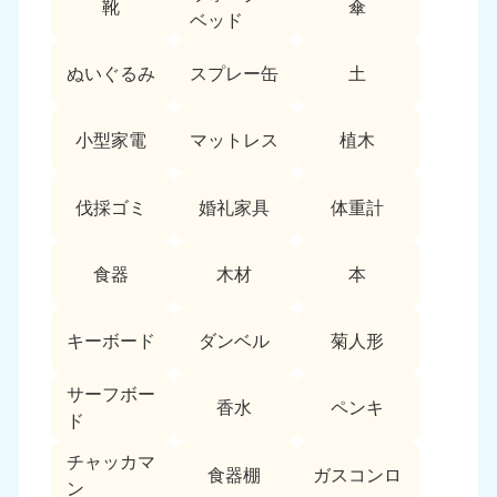
靴
傘
9:00〜19:00 年中無休
ベッド
中部
ぬいぐるみ
スプレー缶
土
愛知県
岐阜県
050-1881-5255
050-1881-5259
小型家電
マットレス
植木
9:00〜19:00 年中無休
9:00〜19:00 年中無休
静岡県
長野県
伐採ゴミ
婚礼家具
体重計
050-1881-5256
050-1881-5260
9:00〜19:00 年中無休
9:00〜19:00 年中無休
食器
木材
本
福井県
石川県
050-1881-5258
050-1881-5261
キーボード
ダンベル
菊人形
9:00〜19:00 年中無休
9:00〜19:00 年中無休
サーフボー
富山県
山梨県
香水
ペンキ
ド
050-1881-5262
050-1881-5257
9:00〜19:00 年中無休
9:00〜19:00 年中無休
チャッカマ
食器棚
ガスコンロ
ン