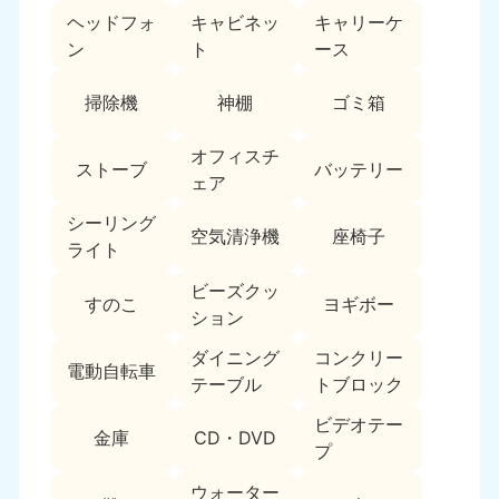
ヘッドフォ
キャビネッ
キャリーケ
福島県
ン
ト
ース
050-1881-5271
9:00〜19:00 年中無休
掃除機
神棚
ゴミ箱
関東
オフィスチ
ストーブ
バッテリー
東京都
神奈川県
ェア
050-1881-5265
050-1881-5264
9:00〜19:00 年中無休
9:00〜19:00 年中無休
シーリング
空気清浄機
座椅子
ライト
千葉県
埼玉県
ビーズクッ
050-1881-5268
050-1881-5266
すのこ
ヨギボー
ション
9:00〜19:00 年中無休
9:00〜19:00 年中無休
ダイニング
コンクリー
栃木県
茨城県
電動自転車
テーブル
トブロック
050-1881-5270
050-1881-5269
9:00〜19:00 年中無休
9:00〜19:00 年中無休
ビデオテー
金庫
CD・DVD
プ
群馬県
050-1881-5267
ウォーター