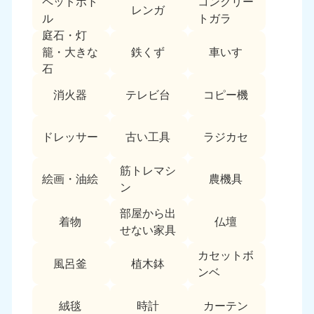
ペットボト
コンクリー
レンガ
中国
ル
トガラ
庭石・灯
岡山県
山口県
鉄くず
車いす
籠・大きな
050-1881-5146
050-1880-9900
石
9:00〜19:00 年中無休
9:00〜19:00 年中無休
消火器
テレビ台
コピー機
広島県
鳥取県
050-1881-5144
050-1881-5156
ドレッサー
古い工具
ラジカセ
9:00〜19:00 年中無休
9:00〜19:00 年中無休
筋トレマシ
島根県
絵画・油絵
農機具
050-1881-5145
ン
9:00〜19:00 年中無休
部屋から出
着物
仏壇
四国
せない家具
カセットボ
香川県
徳島県
風呂釜
植木鉢
050-1880-9899
050-1880-9898
ンベ
9:00〜19:00 年中無休
9:00〜19:00 年中無休
絨毯
時計
カーテン