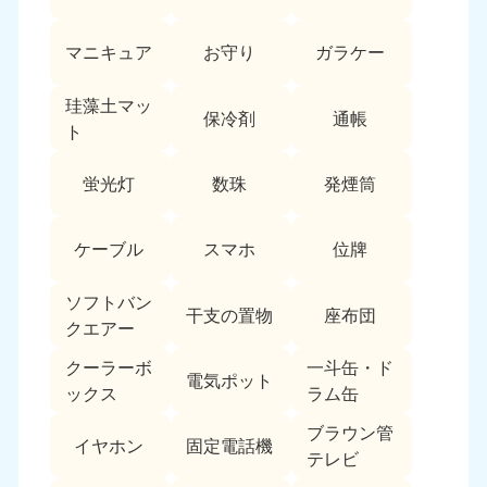
愛媛県
高知県
050-1880-9896
050-1880-9897
マニキュア
お守り
ガラケー
9:00〜19:00 年中無休
9:00〜19:00 年中無休
九州・沖縄
珪藻土マッ
保冷剤
通帳
ト
福岡県
佐賀県
050-1880-9895
050-1880-9894
蛍光灯
数珠
発煙筒
9:00〜19:00 年中無休
9:00〜19:00 年中無休
長崎県
鹿児島県
ケーブル
スマホ
位牌
050-1880-9891
050-1880-9889
9:00〜19:00 年中無休
9:00〜19:00 年中無休
ソフトバン
干支の置物
座布団
クエアー
大分県
宮崎県
050-1880-9893
050-1880-9890
クーラーボ
一斗缶・ド
電気ポット
9:00〜19:00 年中無休
9:00〜19:00 年中無休
ックス
ラム缶
熊本県
沖縄県
ブラウン管
イヤホン
固定電話機
050-1880-9892
050-1880-9887
テレビ
9:00〜19:00 年中無休
9:00〜19:00 年中無休