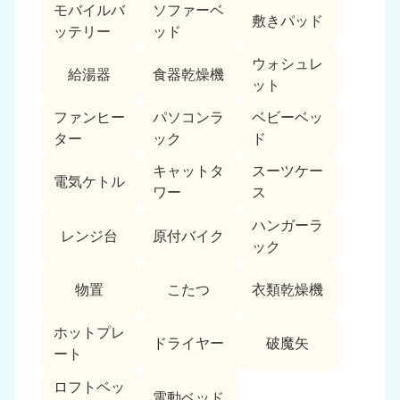
モバイルバ
ソファーベ
敷きパッド
ッテリー
ッド
ウォシュレ
給湯器
食器乾燥機
ット
ファンヒー
パソコンラ
ベビーベッ
ター
ック
ド
キャットタ
スーツケー
電気ケトル
ワー
ス
ハンガーラ
レンジ台
原付バイク
ック
物置
こたつ
衣類乾燥機
ホットプレ
ドライヤー
破魔矢
ート
ロフトベッ
電動ベッド