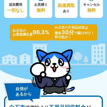
追加費用
お見積り
高価買取
キャンセル
一切なし
無料
無料
あり
白石市の不用品回収は
白石市の
96.3%
30分
最短
で駆け付け！
お客様満足度
即日処分！
自信が
あるから