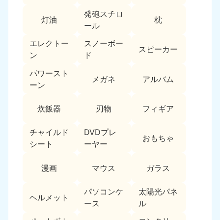
新潟県
050-1881-5263
発砲スチロ
灯油
枕
9:00〜19:00 年中無休
ール
近畿
エレクトー
スノーボー
スピーカー
ン
ド
大阪府
兵庫県
050-1881-5250
050-1881-5251
パワースト
メガネ
アルバム
9:00〜19:00 年中無休
9:00〜19:00 年中無休
ーン
奈良県
三重県
炊飯器
刃物
フィギア
050-1881-5249
050-1881-5254
9:00〜19:00 年中無休
9:00〜19:00 年中無休
チャイルド
DVDプレ
おもちゃ
シート
ーヤー
滋賀県
京都府
050-1881-5253
050-1881-5252
漫画
マウス
ガラス
9:00〜19:00 年中無休
9:00〜19:00 年中無休
パソコンケ
太陽光パネ
和歌山県
ヘルメット
050-1881-5248
ース
ル
9:00〜19:00 年中無休