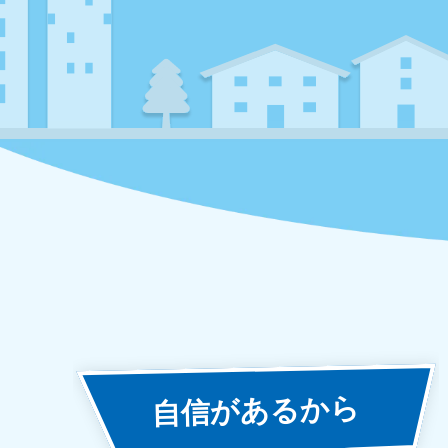
あるから
自信が