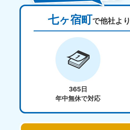
七ヶ宿町
で他社よ
365日
年中無休で対応