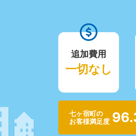
追加費用
一切なし
96
七ヶ宿町の
お客様満足度