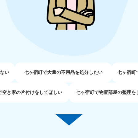
近畿
兵庫県
奈良県
三
881-5251
050-1881-5249
050-18
0〜19:00 年中無休
受付時間
9:00〜19:00 年中無休
受付時間
9:00
京都府
和歌山県
881-5252
050-1881-5248
0〜19:00 年中無休
受付時間
9:00〜19:00 年中無休
せない
七ヶ宿町で大量の不用品を処分したい
七ヶ宿町
中国
で空き家の片付けをしてほしい
七ヶ宿町で物置部屋の整理を
山口県
広島県
鳥
80-
050-1881-5144
050-18
受付時間
9:00〜19:00 年中無休
受付時間
9:00
0〜19:00 年中無休