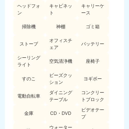
ヘッドフォ
キャビネッ
キャリーケ
福島県
ン
ト
ース
050-1881-5271
9:00〜19:00 年中無休
掃除機
神棚
ゴミ箱
関東
オフィスチ
ストーブ
バッテリー
東京都
神奈川県
ェア
050-1881-5265
050-1881-5264
9:00〜19:00 年中無休
9:00〜19:00 年中無休
シーリング
空気清浄機
座椅子
ライト
千葉県
埼玉県
ビーズクッ
050-1881-5268
050-1881-5266
すのこ
ヨギボー
ション
9:00〜19:00 年中無休
9:00〜19:00 年中無休
ダイニング
コンクリー
栃木県
茨城県
電動自転車
テーブル
トブロック
050-1881-5270
050-1881-5269
9:00〜19:00 年中無休
9:00〜19:00 年中無休
ビデオテー
金庫
CD・DVD
プ
群馬県
050-1881-5267
ウォーター