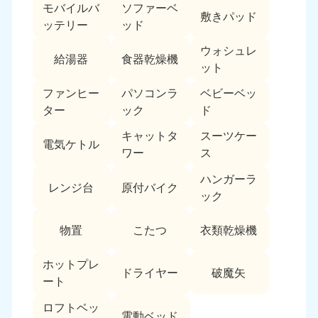
モバイルバ
ソファーベ
敷きパッド
ッテリー
ッド
ウォシュレ
給湯器
食器乾燥機
ット
ファンヒー
パソコンラ
ベビーベッ
ター
ック
ド
キャットタ
スーツケー
電気ケトル
ワー
ス
ハンガーラ
レンジ台
原付バイク
ック
物置
こたつ
衣類乾燥機
ホットプレ
ドライヤー
破魔矢
ート
ロフトベッ
電動ベッド