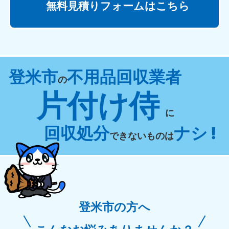
無料見積りフォームはこちら
登米市
不用品回収業者
の
片付け侍
に
回収処分
ナシ !
できないものは
登米市の方へ