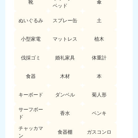
靴
傘
9:00〜19:00 年中無休
ベッド
中部
ぬいぐるみ
スプレー缶
土
愛知県
岐阜県
050-1881-5255
050-1881-5259
小型家電
マットレス
植木
9:00〜19:00 年中無休
9:00〜19:00 年中無休
静岡県
長野県
伐採ゴミ
婚礼家具
体重計
050-1881-5256
050-1881-5260
9:00〜19:00 年中無休
9:00〜19:00 年中無休
食器
木材
本
福井県
石川県
050-1881-5258
050-1881-5261
キーボード
ダンベル
菊人形
9:00〜19:00 年中無休
9:00〜19:00 年中無休
サーフボー
富山県
山梨県
香水
ペンキ
ド
050-1881-5262
050-1881-5257
9:00〜19:00 年中無休
9:00〜19:00 年中無休
チャッカマ
食器棚
ガスコンロ
ン