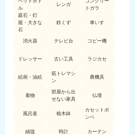
ペットボト
コンクリー
レンガ
中国
ル
トガラ
庭石・灯
岡山県
山口県
鉄くず
車いす
籠・大きな
050-1881-5146
050-1880-9900
石
9:00〜19:00 年中無休
9:00〜19:00 年中無休
消火器
テレビ台
コピー機
広島県
鳥取県
050-1881-5144
050-1881-5156
ドレッサー
古い工具
ラジカセ
9:00〜19:00 年中無休
9:00〜19:00 年中無休
筋トレマシ
島根県
絵画・油絵
農機具
050-1881-5145
ン
9:00〜19:00 年中無休
部屋から出
着物
仏壇
四国
せない家具
カセットボ
香川県
徳島県
風呂釜
植木鉢
050-1880-9899
050-1880-9898
ンベ
9:00〜19:00 年中無休
9:00〜19:00 年中無休
絨毯
時計
カーテン