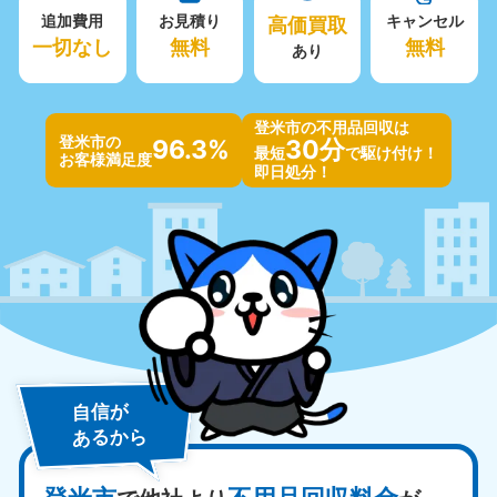
追加費用
お見積り
高価買取
キャンセル
一切なし
無料
無料
あり
登米市の不用品回収は
登米市の
96.3%
30分
最短
で駆け付け！
お客様満足度
即日処分！
自信が
あるから