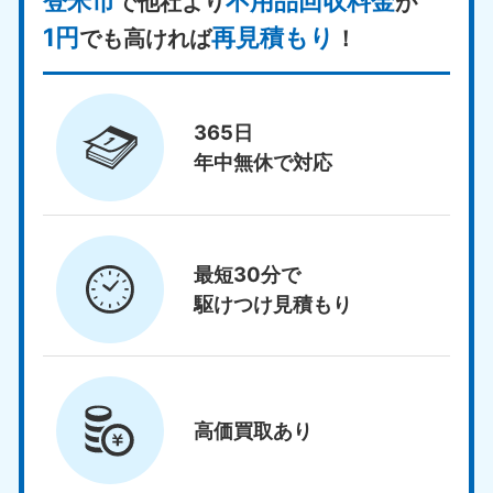
登米市
不用品回収料金
で他社より
が
1円
再見積もり
でも高ければ
！
365日
年中無休で対応
最短30分で
駆けつけ見積もり
高価買取
あり