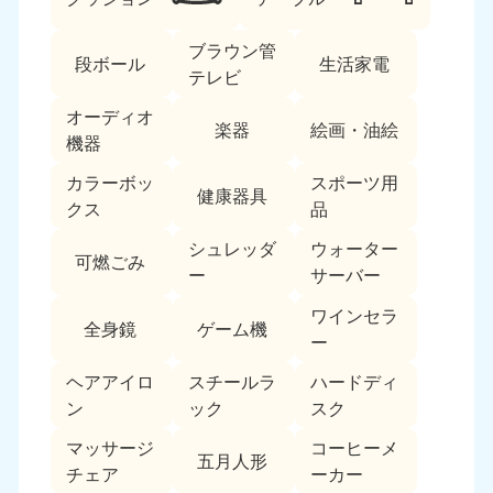
ブラウン管
段ボール
生活家電
テレビ
オーディオ
楽器
絵画・油絵
機器
カラーボッ
スポーツ用
北海道・東北
健康器具
クス
品
北海道
青森県
シュレッダ
ウォーター
050-1881-5277
050-1881-5276
可燃ごみ
ー
サーバー
9:00〜19:00 年中無休
9:00〜19:00 年中無休
ワインセラ
全身鏡
ゲーム機
岩手県
秋田県
ー
050-1881-5274
050-1881-5275
9:00〜19:00 年中無休
9:00〜19:00 年中無休
ヘアアイロ
スチールラ
ハードディ
ン
ック
スク
山形県
宮城県
マッサージ
コーヒーメ
050-1881-5273
050-1881-5272
五月人形
チェア
ーカー
9:00〜19:00 年中無休
9:00〜19:00 年中無休