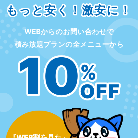
もっと安く！激安に！
WEBからのお問い合わせで
積み放題プランの全メニューから
10
%
OFF
『WEB割を見た』