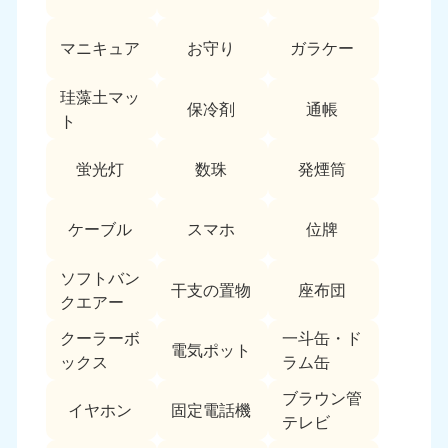
愛媛県
高知県
050-1880-9896
050-1880-9897
マニキュア
お守り
ガラケー
9:00〜19:00 年中無休
9:00〜19:00 年中無休
九州・沖縄
珪藻土マッ
保冷剤
通帳
ト
福岡県
佐賀県
050-1880-9895
050-1880-9894
蛍光灯
数珠
発煙筒
9:00〜19:00 年中無休
9:00〜19:00 年中無休
長崎県
鹿児島県
ケーブル
スマホ
位牌
050-1880-9891
050-1880-9889
9:00〜19:00 年中無休
9:00〜19:00 年中無休
ソフトバン
干支の置物
座布団
クエアー
大分県
宮崎県
050-1880-9893
050-1880-9890
クーラーボ
一斗缶・ド
電気ポット
9:00〜19:00 年中無休
9:00〜19:00 年中無休
ックス
ラム缶
熊本県
沖縄県
ブラウン管
イヤホン
固定電話機
050-1880-9892
050-1880-9887
テレビ
9:00〜19:00 年中無休
9:00〜19:00 年中無休