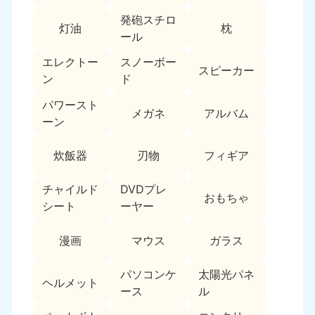
新潟県
050-1881-5263
発砲スチロ
灯油
枕
9:00〜19:00 年中無休
ール
近畿
エレクトー
スノーボー
スピーカー
ン
ド
大阪府
兵庫県
050-1881-5250
050-1881-5251
パワースト
メガネ
アルバム
9:00〜19:00 年中無休
9:00〜19:00 年中無休
ーン
奈良県
三重県
炊飯器
刃物
フィギア
050-1881-5249
050-1881-5254
9:00〜19:00 年中無休
9:00〜19:00 年中無休
チャイルド
DVDプレ
おもちゃ
シート
ーヤー
滋賀県
京都府
050-1881-5253
050-1881-5252
漫画
マウス
ガラス
9:00〜19:00 年中無休
9:00〜19:00 年中無休
パソコンケ
太陽光パネ
和歌山県
ヘルメット
050-1881-5248
ース
ル
9:00〜19:00 年中無休