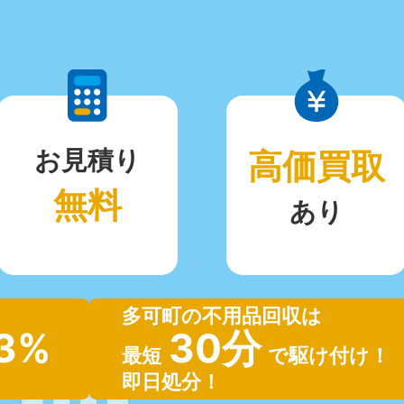
お見積り
高価買取
無料
あり
多可町の不用品回収は
.3%
30分
最短
で駆け付け！
即日処分！