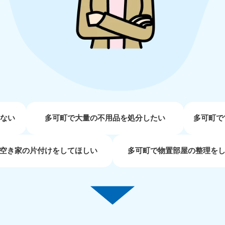
近畿
兵庫県
奈良県
三
881-5251
050-1881-5249
050-18
0〜19:00 年中無休
受付時間
9:00〜19:00 年中無休
受付時間
9:00
京都府
和歌山県
881-5252
050-1881-5248
0〜19:00 年中無休
受付時間
9:00〜19:00 年中無休
せない
多可町で大量の不用品を処分したい
多可町で
中国
空き家の片付けをしてほしい
多可町で物置部屋の整理を
山口県
広島県
鳥
80-
050-1881-5144
050-18
受付時間
9:00〜19:00 年中無休
受付時間
9:00
0〜19:00 年中無休