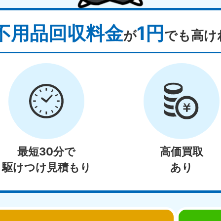
不用品回収料金
1円
が
でも高け
最短30分で
高価買取
駆けつけ見積もり
あり