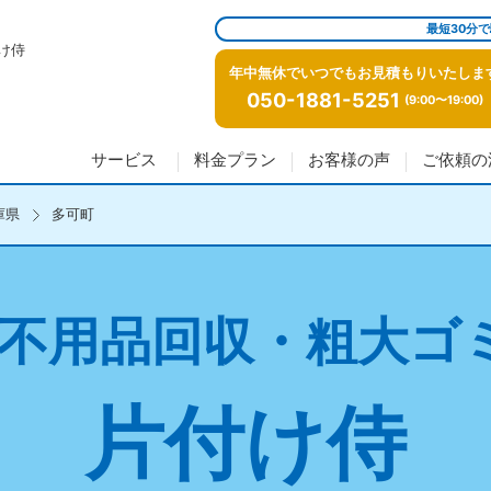
最短30分
け侍
年中無休でいつでもお見積もりいたしま
050-1881-5251
(9:00〜19:00)
サービス
料金プラン
お客様の声
ご依頼の
庫県
多可町
不用品回収・粗大ゴ
片付け侍