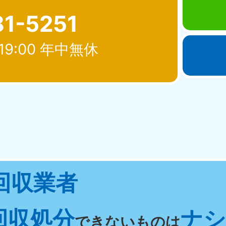
81-5251
19:00 年中無休
北海道・東北
青森県
岩手県
秋
881-5276
050-1881-5274
050-18
0〜19:00 年中無休
受付時間
9:00〜19:00 年中無休
受付時間
9:00
宮城県
福島県
回収業者
881-5272
050-1881-5271
0〜19:00 年中無休
受付時間
9:00〜19:00 年中無休
回収処分
ナシ 
関東
できないものは