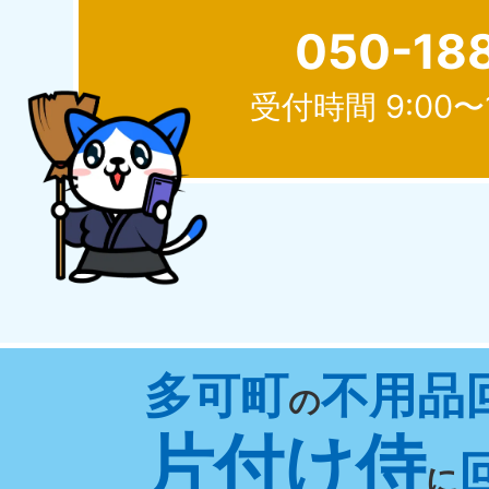
050-18
受付時間 9:00〜
北海道
050-1881-5277
050-1
受付時間
9:00〜19:00 年中無休
受付時間
9:0
山形県
多可町
不用品
050-1881-5273
050-1
の
受付時間
9:00〜19:00 年中無休
受付時間
9:0
片付け侍
に