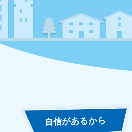
あるから
自信が