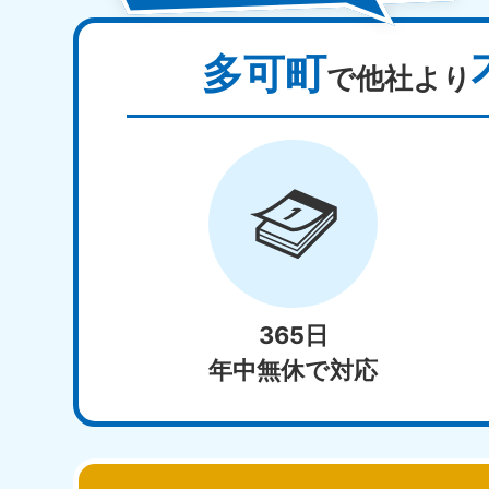
多可町
で他社より
365日
年中無休で対応