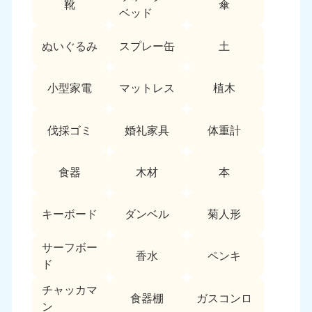
靴
傘
9:00〜19:00 年中無休
ベッド
中部
ぬいぐるみ
スプレー缶
土
愛知県
岐阜県
050-1881-5255
050-1881-5259
小型家電
マットレス
植木
9:00〜19:00 年中無休
9:00〜19:00 年中無休
静岡県
長野県
伐採ゴミ
婚礼家具
体重計
050-1881-5256
050-1881-5260
9:00〜19:00 年中無休
9:00〜19:00 年中無休
食器
木材
本
福井県
石川県
050-1881-5258
050-1881-5261
キーボード
ダンベル
菊人形
9:00〜19:00 年中無休
9:00〜19:00 年中無休
サーフボー
富山県
山梨県
香水
ペンキ
ド
050-1881-5262
050-1881-5257
9:00〜19:00 年中無休
9:00〜19:00 年中無休
チャッカマ
食器棚
ガスコンロ
ン