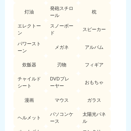
新潟県
050-1881-5263
発砲スチロ
灯油
枕
9:00〜19:00 年中無休
ール
近畿
エレクトー
スノーボー
スピーカー
ン
ド
大阪府
兵庫県
050-1881-5250
050-1881-5251
パワースト
メガネ
アルバム
9:00〜19:00 年中無休
9:00〜19:00 年中無休
ーン
奈良県
三重県
炊飯器
刃物
フィギア
050-1881-5249
050-1881-5254
9:00〜19:00 年中無休
9:00〜19:00 年中無休
チャイルド
DVDプレ
おもちゃ
シート
ーヤー
滋賀県
京都府
050-1881-5253
050-1881-5252
漫画
マウス
ガラス
9:00〜19:00 年中無休
9:00〜19:00 年中無休
パソコンケ
太陽光パネ
和歌山県
ヘルメット
050-1881-5248
ース
ル
9:00〜19:00 年中無休