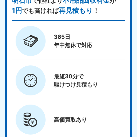
明石市
不用品回収料金
で他社より
が
1円
再見積もり
でも高ければ
！
365日
年中無休で対応
最短30分で
駆けつけ見積もり
高価買取
あり