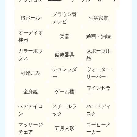
ブラウン管
段ボール
生活家電
テレビ
オーディオ
楽器
絵画・油絵
機器
カラーボッ
スポーツ用
北海道・東北
健康器具
クス
品
北海道
青森県
シュレッダ
ウォーター
050-1881-5277
050-1881-5276
可燃ごみ
ー
サーバー
9:00〜19:00 年中無休
9:00〜19:00 年中無休
ワインセラ
全身鏡
ゲーム機
岩手県
秋田県
ー
050-1881-5274
050-1881-5275
9:00〜19:00 年中無休
9:00〜19:00 年中無休
ヘアアイロ
スチールラ
ハードディ
ン
ック
スク
山形県
宮城県
マッサージ
コーヒーメ
050-1881-5273
050-1881-5272
五月人形
チェア
ーカー
9:00〜19:00 年中無休
9:00〜19:00 年中無休