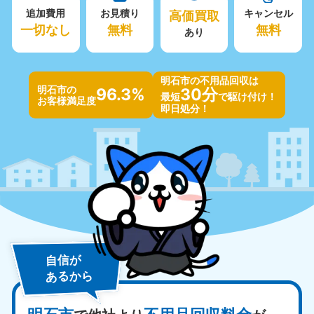
追加費用
お見積り
高価買取
キャンセル
一切なし
無料
無料
あり
明石市の不用品回収は
明石市の
96.3%
30分
最短
で駆け付け！
お客様満足度
即日処分！
自信が
あるから