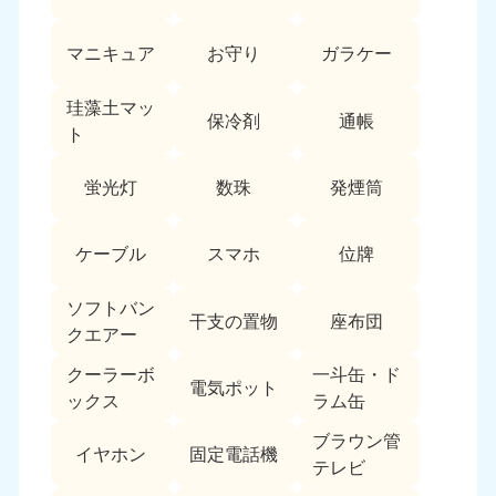
愛媛県
高知県
050-1880-9896
050-1880-9897
マニキュア
お守り
ガラケー
9:00〜19:00 年中無休
9:00〜19:00 年中無休
九州・沖縄
珪藻土マッ
保冷剤
通帳
ト
福岡県
佐賀県
050-1880-9895
050-1880-9894
蛍光灯
数珠
発煙筒
9:00〜19:00 年中無休
9:00〜19:00 年中無休
長崎県
鹿児島県
ケーブル
スマホ
位牌
050-1880-9891
050-1880-9889
9:00〜19:00 年中無休
9:00〜19:00 年中無休
ソフトバン
干支の置物
座布団
クエアー
大分県
宮崎県
050-1880-9893
050-1880-9890
クーラーボ
一斗缶・ド
電気ポット
9:00〜19:00 年中無休
9:00〜19:00 年中無休
ックス
ラム缶
熊本県
沖縄県
ブラウン管
イヤホン
固定電話機
050-1880-9892
050-1880-9887
テレビ
9:00〜19:00 年中無休
9:00〜19:00 年中無休