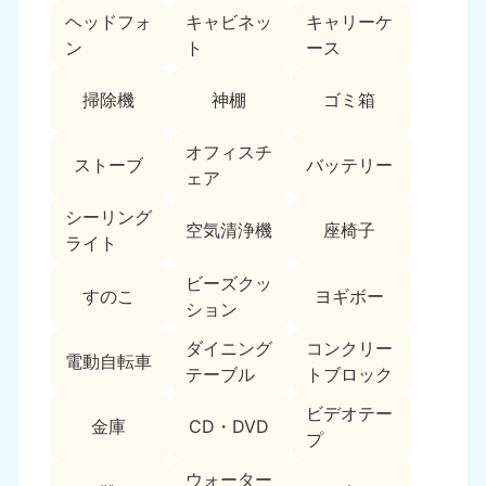
ヘッドフォ
キャビネッ
キャリーケ
福島県
ン
ト
ース
050-1881-5271
9:00〜19:00 年中無休
掃除機
神棚
ゴミ箱
関東
オフィスチ
ストーブ
バッテリー
東京都
神奈川県
ェア
050-1881-5265
050-1881-5264
9:00〜19:00 年中無休
9:00〜19:00 年中無休
シーリング
空気清浄機
座椅子
ライト
千葉県
埼玉県
ビーズクッ
050-1881-5268
050-1881-5266
すのこ
ヨギボー
ション
9:00〜19:00 年中無休
9:00〜19:00 年中無休
ダイニング
コンクリー
栃木県
茨城県
電動自転車
テーブル
トブロック
050-1881-5270
050-1881-5269
9:00〜19:00 年中無休
9:00〜19:00 年中無休
ビデオテー
金庫
CD・DVD
プ
群馬県
050-1881-5267
ウォーター