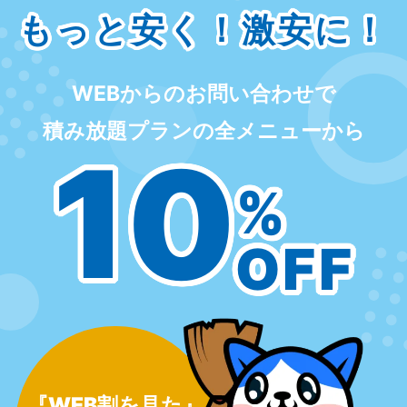
もっと安く！激安に！
WEBからのお問い合わせで
積み放題プランの全メニューから
10
%
OFF
『WEB割を見た』