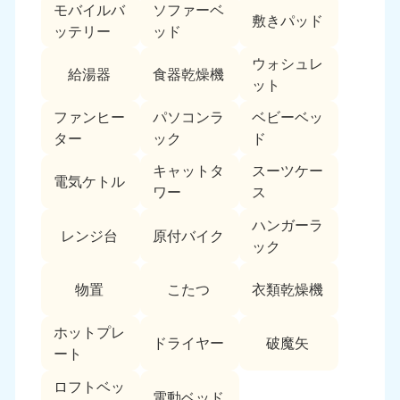
モバイルバ
ソファーベ
敷きパッド
ッテリー
ッド
ウォシュレ
給湯器
食器乾燥機
ット
ファンヒー
パソコンラ
ベビーベッ
ター
ック
ド
キャットタ
スーツケー
電気ケトル
ワー
ス
ハンガーラ
レンジ台
原付バイク
ック
物置
こたつ
衣類乾燥機
ホットプレ
ドライヤー
破魔矢
ート
ロフトベッ
電動ベッド