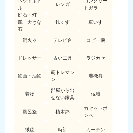
ペットボト
コンクリー
レンガ
中国
ル
トガラ
庭石・灯
岡山県
山口県
鉄くず
車いす
籠・大きな
050-1881-5146
050-1880-9900
石
9:00〜19:00 年中無休
9:00〜19:00 年中無休
消火器
テレビ台
コピー機
広島県
鳥取県
050-1881-5144
050-1881-5156
ドレッサー
古い工具
ラジカセ
9:00〜19:00 年中無休
9:00〜19:00 年中無休
筋トレマシ
島根県
絵画・油絵
農機具
050-1881-5145
ン
9:00〜19:00 年中無休
部屋から出
着物
仏壇
四国
せない家具
カセットボ
香川県
徳島県
風呂釜
植木鉢
050-1880-9899
050-1880-9898
ンベ
9:00〜19:00 年中無休
9:00〜19:00 年中無休
絨毯
時計
カーテン