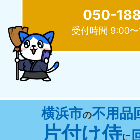
050-18
受付時間 9:00〜
北海道
050-1881-5277
050-1
受付時間
9:00〜19:00 年中無休
受付時間
9:0
山形県
横浜市
不用品
050-1881-5273
050-1
の
受付時間
9:00〜19:00 年中無休
受付時間
9:0
片付け侍
に