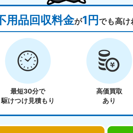
不用品回収料金
1円
が
でも高け
最短30分で
高価買取
駆けつけ見積もり
あり