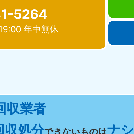
81-5264
19:00 年中無休
北海道・東北
青森県
岩手県
秋
881-5276
050-1881-5274
050-18
0〜19:00 年中無休
受付時間
9:00〜19:00 年中無休
受付時間
9:00
宮城県
福島県
回収業者
881-5272
050-1881-5271
0〜19:00 年中無休
受付時間
9:00〜19:00 年中無休
回収処分
ナシ 
関東
できないものは