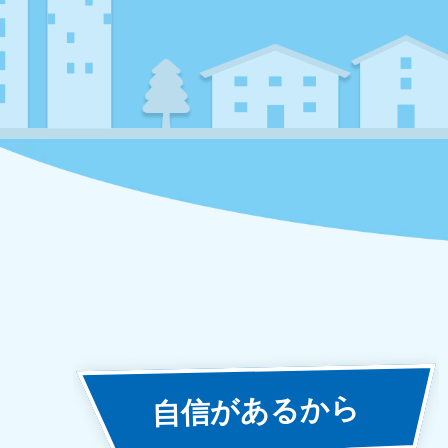
あるから
自信が