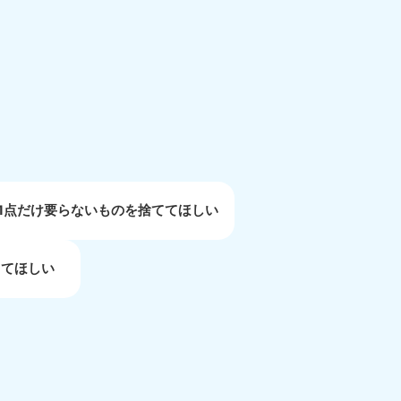
重県
81-5254
〜19:00 年中無休
1点だけ要らないものを捨ててほしい
してほしい
取県
81-5156
〜19:00 年中無休