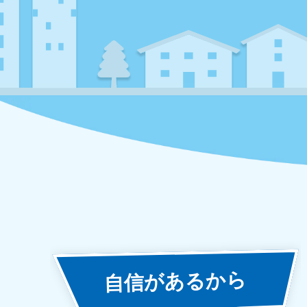
あるから
自信が