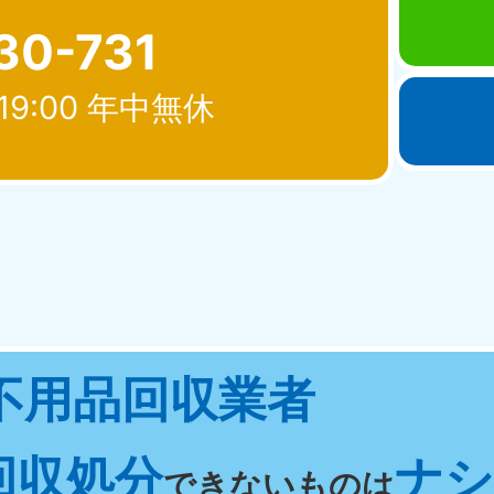
30-731
19:00 年中無休
北海道・東北
青森県
岩手県
秋
881-5276
050-1881-5274
050-18
0〜19:00 年中無休
受付時間
9:00〜19:00 年中無休
受付時間
9:00
宮城県
福島県
不用品回収業者
881-5272
050-1881-5271
0〜19:00 年中無休
受付時間
9:00〜19:00 年中無休
回収処分
ナシ 
関東
できないものは