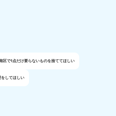
重県
81-5254
〜19:00 年中無休
南区で1点だけ要らないものを捨ててほしい
理をしてほしい
取県
81-5156
〜19:00 年中無休