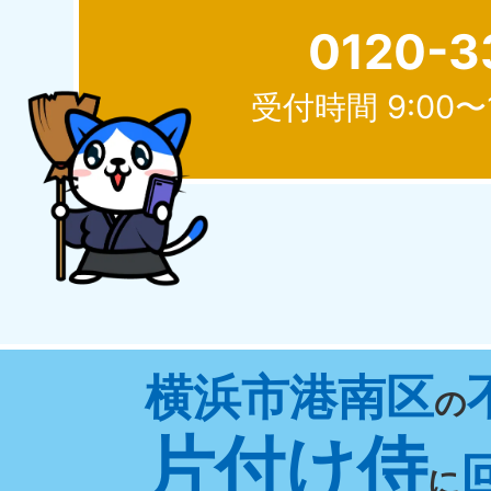
0120-3
受付時間 9:00〜
北海道
050-1881-5277
050-1
受付時間
9:00〜19:00 年中無休
受付時間
9:0
山形県
横浜市港南区
050-1881-5273
050-1
の
受付時間
9:00〜19:00 年中無休
受付時間
9:0
片付け侍
に