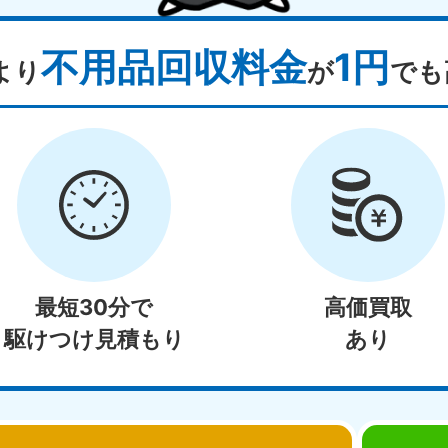
不用品回収料金
1円
より
が
でも
最短30分で
高価買取
駆けつけ見積もり
あり