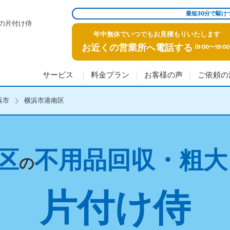
最短30分で駆け
の片付け侍
年中無休でいつでもお見積もりいたします
お近くの営業所へ電話する
(9:00〜19:00
サービス
料金プラン
お客様の声
ご依頼の
浜市
横浜市港南区
区
不用品回収・粗大
の
片付け侍