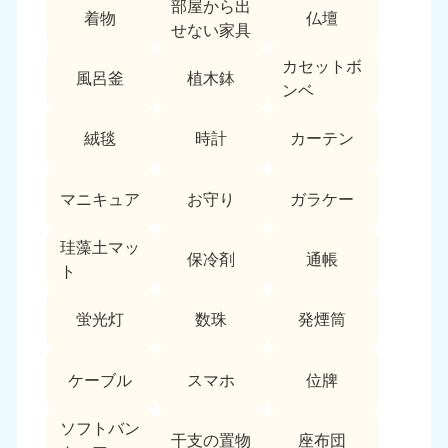
部屋から出
愛媛県
高知県
着物
仏壇
050-1880-9896
050-1880-9897
せない家具
9:00〜19:00 年中無休
9:00〜19:00 年中無休
カセットボ
風呂釜
植木鉢
九州・沖縄
ンベ
福岡県
佐賀県
絨毯
時計
カーテン
050-1880-9895
050-1880-9894
9:00〜19:00 年中無休
9:00〜19:00 年中無休
マニキュア
お守り
ガラケー
長崎県
鹿児島県
050-1880-9891
050-1880-9889
珪藻土マッ
保冷剤
通帳
9:00〜19:00 年中無休
9:00〜19:00 年中無休
ト
大分県
宮崎県
蛍光灯
数珠
発煙筒
050-1880-9893
050-1880-9890
9:00〜19:00 年中無休
9:00〜19:00 年中無休
ケーブル
スマホ
位牌
熊本県
沖縄県
050-1880-9892
050-1880-9887
ソフトバン
干支の置物
座布団
9:00〜19:00 年中無休
9:00〜19:00 年中無休