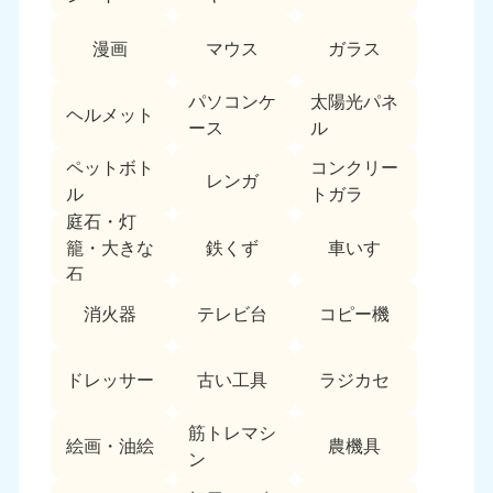
中国
漫画
マウス
ガラス
岡山県
山口県
050-1881-5146
050-1880-9900
パソコンケ
太陽光パネ
ヘルメット
9:00〜19:00 年中無休
9:00〜19:00 年中無休
ース
ル
ペットボト
コンクリー
広島県
鳥取県
レンガ
050-1881-5144
050-1881-5156
ル
トガラ
9:00〜19:00 年中無休
9:00〜19:00 年中無休
庭石・灯
鉄くず
車いす
籠・大きな
島根県
石
050-1881-5145
消火器
テレビ台
コピー機
9:00〜19:00 年中無休
四国
ドレッサー
古い工具
ラジカセ
香川県
徳島県
050-1880-9899
050-1880-9898
筋トレマシ
絵画・油絵
農機具
9:00〜19:00 年中無休
9:00〜19:00 年中無休
ン