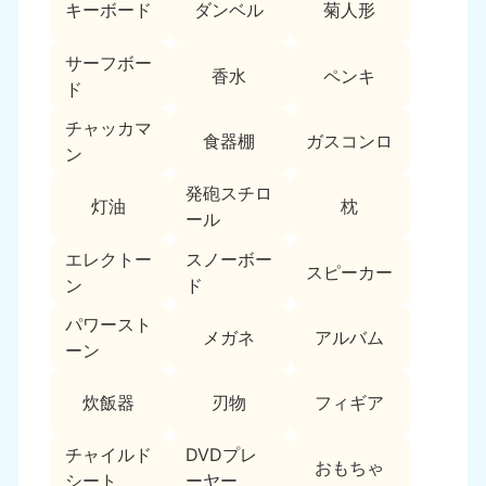
新潟県
キーボード
ダンベル
菊人形
050-1881-5263
9:00〜19:00 年中無休
サーフボー
香水
ペンキ
近畿
ド
チャッカマ
大阪府
兵庫県
食器棚
ガスコンロ
ン
050-1881-5250
050-1881-5251
9:00〜19:00 年中無休
9:00〜19:00 年中無休
発砲スチロ
灯油
枕
ール
奈良県
三重県
050-1881-5249
050-1881-5254
エレクトー
スノーボー
スピーカー
9:00〜19:00 年中無休
9:00〜19:00 年中無休
ン
ド
パワースト
滋賀県
京都府
メガネ
アルバム
050-1881-5253
050-1881-5252
ーン
9:00〜19:00 年中無休
9:00〜19:00 年中無休
炊飯器
刃物
フィギア
和歌山県
050-1881-5248
チャイルド
DVDプレ
おもちゃ
9:00〜19:00 年中無休
シート
ーヤー