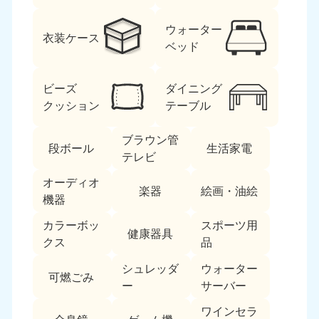
ウォーター
衣装ケース
ベッド
ビーズ
ダイニング
クッション
テーブル
北海道・東北
ブラウン管
段ボール
生活家電
北海道
青森県
テレビ
050-1881-5277
050-1881-5276
オーディオ
9:00〜19:00 年中無休
9:00〜19:00 年中無休
楽器
絵画・油絵
機器
岩手県
秋田県
カラーボッ
スポーツ用
050-1881-5274
050-1881-5275
健康器具
クス
品
9:00〜19:00 年中無休
9:00〜19:00 年中無休
シュレッダ
ウォーター
可燃ごみ
山形県
宮城県
ー
サーバー
050-1881-5273
050-1881-5272
9:00〜19:00 年中無休
9:00〜19:00 年中無休
ワインセラ