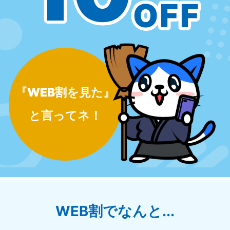
OFF
『WEB割を見た』
と言ってネ！
WEB割でなんと...