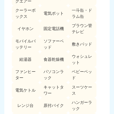
クエアー
クーラーボ
一斗缶・ド
電気ポット
ックス
ラム缶
ブラウン管
イヤホン
固定電話機
テレビ
モバイルバ
ソファーベ
敷きパッド
ッテリー
ッド
ウォシュレ
給湯器
食器乾燥機
ット
ファンヒー
パソコンラ
ベビーベッ
ター
ック
ド
キャットタ
スーツケー
電気ケトル
ワー
ス
ハンガーラ
レンジ台
原付バイク
ック