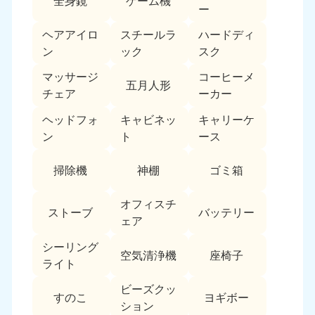
全身鏡
ゲーム機
ー
福島県
ヘアアイロ
スチールラ
ハードディ
050-1881-5271
ン
ック
スク
9:00〜19:00 年中無休
マッサージ
コーヒーメ
関東
五月人形
チェア
ーカー
東京都
神奈川県
ヘッドフォ
キャビネッ
キャリーケ
050-1881-5265
050-1881-5264
ン
ト
ース
9:00〜19:00 年中無休
9:00〜19:00 年中無休
掃除機
神棚
ゴミ箱
千葉県
埼玉県
050-1881-5268
050-1881-5266
9:00〜19:00 年中無休
9:00〜19:00 年中無休
オフィスチ
ストーブ
バッテリー
ェア
栃木県
茨城県
シーリング
050-1881-5270
050-1881-5269
空気清浄機
座椅子
ライト
9:00〜19:00 年中無休
9:00〜19:00 年中無休
ビーズクッ
群馬県
すのこ
ヨギボー
ション
050-1881-5267