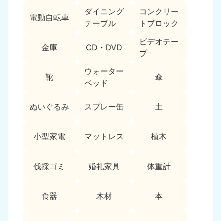
9:00〜19:00 年中無休
ダイニング
コンクリー
電動自転車
テーブル
トブロック
中部
ビデオテー
金庫
CD・DVD
愛知県
岐阜県
プ
050-1881-5255
050-1881-5259
9:00〜19:00 年中無休
9:00〜19:00 年中無休
ウォーター
靴
傘
ベッド
静岡県
長野県
050-1881-5256
050-1881-5260
ぬいぐるみ
スプレー缶
土
9:00〜19:00 年中無休
9:00〜19:00 年中無休
福井県
石川県
小型家電
マットレス
植木
050-1881-5258
050-1881-5261
9:00〜19:00 年中無休
9:00〜19:00 年中無休
伐採ゴミ
婚礼家具
体重計
富山県
山梨県
050-1881-5262
050-1881-5257
食器
木材
本
9:00〜19:00 年中無休
9:00〜19:00 年中無休