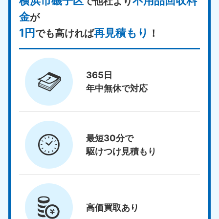
横浜市磯子区
不用品回収料
で他社より
金
が
1円
再見積もり
でも高ければ
！
365日
年中無休で対応
最短30分で
駆けつけ見積もり
高価買取
あり