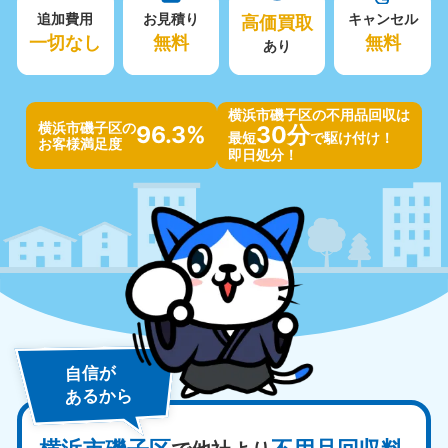
追加費用
お見積り
高価買取
キャンセル
一切なし
無料
無料
あり
横浜市磯子区の不用品回収は
横浜市磯子区の
96.3%
30分
最短
で駆け付け！
お客様満足度
即日処分！
自信が
あるから