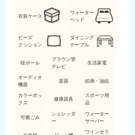
ウォーター
衣装ケース
ベッド
ビーズ
ダイニング
クッション
テーブル
北海道・東北
ブラウン管
段ボール
生活家電
北海道
青森県
テレビ
050-1881-5277
050-1881-5276
オーディオ
9:00〜19:00 年中無休
9:00〜19:00 年中無休
楽器
絵画・油絵
機器
岩手県
秋田県
カラーボッ
スポーツ用
050-1881-5274
050-1881-5275
健康器具
クス
品
9:00〜19:00 年中無休
9:00〜19:00 年中無休
シュレッダ
ウォーター
可燃ごみ
山形県
宮城県
ー
サーバー
050-1881-5273
050-1881-5272
9:00〜19:00 年中無休
9:00〜19:00 年中無休
ワインセラ