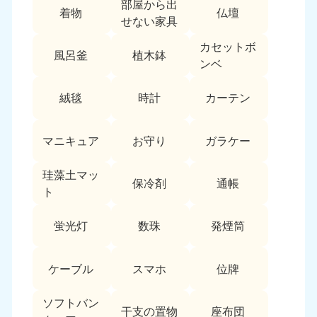
部屋から出
愛媛県
高知県
着物
仏壇
050-1880-9896
050-1880-9897
せない家具
9:00〜19:00 年中無休
9:00〜19:00 年中無休
カセットボ
風呂釜
植木鉢
九州・沖縄
ンベ
福岡県
佐賀県
絨毯
時計
カーテン
050-1880-9895
050-1880-9894
9:00〜19:00 年中無休
9:00〜19:00 年中無休
マニキュア
お守り
ガラケー
長崎県
鹿児島県
050-1880-9891
050-1880-9889
珪藻土マッ
保冷剤
通帳
9:00〜19:00 年中無休
9:00〜19:00 年中無休
ト
大分県
宮崎県
蛍光灯
数珠
発煙筒
050-1880-9893
050-1880-9890
9:00〜19:00 年中無休
9:00〜19:00 年中無休
ケーブル
スマホ
位牌
熊本県
沖縄県
050-1880-9892
050-1880-9887
ソフトバン
干支の置物
座布団
9:00〜19:00 年中無休
9:00〜19:00 年中無休