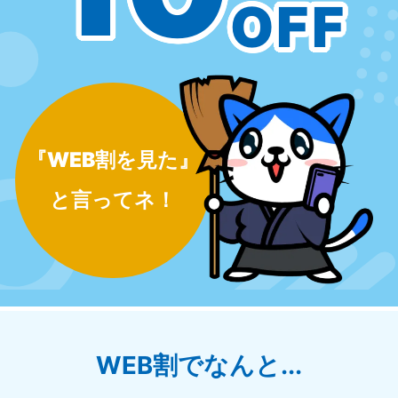
OFF
『WEB割を見た』
と言ってネ！
WEB割でなんと...