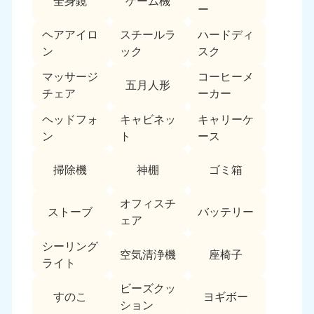
全身鏡
ゲーム機
ー
福島県
ヘアアイロ
スチールラ
ハードディ
050-1881-5271
ン
ック
スク
9:00〜19:00 年中無休
マッサージ
コーヒーメ
関東
五月人形
チェア
ーカー
東京都
神奈川県
ヘッドフォ
キャビネッ
キャリーケ
050-1881-5265
050-1881-5264
ン
ト
ース
9:00〜19:00 年中無休
9:00〜19:00 年中無休
掃除機
神棚
ゴミ箱
千葉県
埼玉県
050-1881-5268
050-1881-5266
9:00〜19:00 年中無休
9:00〜19:00 年中無休
オフィスチ
ストーブ
バッテリー
ェア
栃木県
茨城県
シーリング
050-1881-5270
050-1881-5269
空気清浄機
座椅子
ライト
9:00〜19:00 年中無休
9:00〜19:00 年中無休
ビーズクッ
群馬県
すのこ
ヨギボー
ション
050-1881-5267