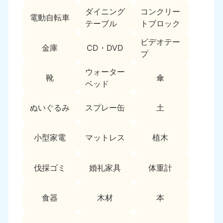
9:00〜19:00 年中無休
ダイニング
コンクリー
電動自転車
テーブル
トブロック
中部
ビデオテー
金庫
CD・DVD
愛知県
岐阜県
プ
050-1881-5255
050-1881-5259
9:00〜19:00 年中無休
9:00〜19:00 年中無休
ウォーター
靴
傘
ベッド
静岡県
長野県
050-1881-5256
050-1881-5260
ぬいぐるみ
スプレー缶
土
9:00〜19:00 年中無休
9:00〜19:00 年中無休
福井県
石川県
小型家電
マットレス
植木
050-1881-5258
050-1881-5261
9:00〜19:00 年中無休
9:00〜19:00 年中無休
伐採ゴミ
婚礼家具
体重計
富山県
山梨県
050-1881-5262
050-1881-5257
食器
木材
本
9:00〜19:00 年中無休
9:00〜19:00 年中無休