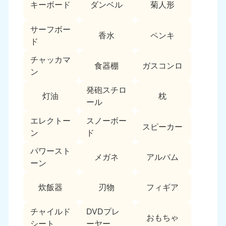
新潟県
キーボード
ダンベル
菊人形
050-1881-5263
9:00〜19:00 年中無休
サーフボー
香水
ペンキ
近畿
ド
チャッカマ
大阪府
兵庫県
食器棚
ガスコンロ
ン
050-1881-5250
050-1881-5251
9:00〜19:00 年中無休
9:00〜19:00 年中無休
発砲スチロ
灯油
枕
ール
奈良県
三重県
050-1881-5249
050-1881-5254
エレクトー
スノーボー
スピーカー
9:00〜19:00 年中無休
9:00〜19:00 年中無休
ン
ド
パワースト
滋賀県
京都府
メガネ
アルバム
050-1881-5253
050-1881-5252
ーン
9:00〜19:00 年中無休
9:00〜19:00 年中無休
炊飯器
刃物
フィギア
和歌山県
050-1881-5248
チャイルド
DVDプレ
おもちゃ
9:00〜19:00 年中無休
シート
ーヤー