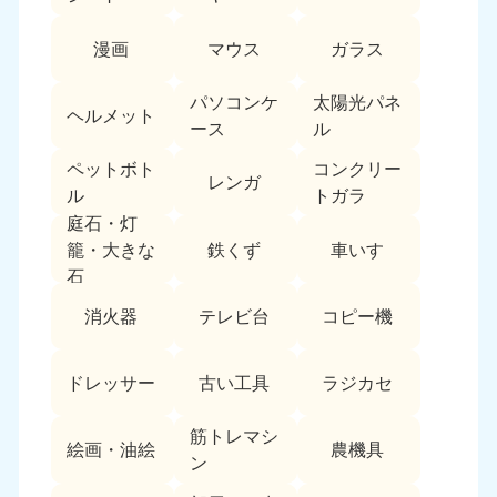
中国
漫画
マウス
ガラス
岡山県
山口県
050-1881-5146
050-1880-9900
パソコンケ
太陽光パネ
ヘルメット
9:00〜19:00 年中無休
9:00〜19:00 年中無休
ース
ル
ペットボト
コンクリー
広島県
鳥取県
レンガ
050-1881-5144
050-1881-5156
ル
トガラ
9:00〜19:00 年中無休
9:00〜19:00 年中無休
庭石・灯
鉄くず
車いす
籠・大きな
島根県
石
050-1881-5145
消火器
テレビ台
コピー機
9:00〜19:00 年中無休
四国
ドレッサー
古い工具
ラジカセ
香川県
徳島県
050-1880-9899
050-1880-9898
筋トレマシ
絵画・油絵
農機具
9:00〜19:00 年中無休
9:00〜19:00 年中無休
ン