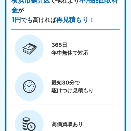
横浜市鶴見区
不用品回収料
で他社より
金
が
1円
再見積もり
でも高ければ
！
365日
年中無休で対応
最短30分で
駆けつけ見積もり
高価買取
あり