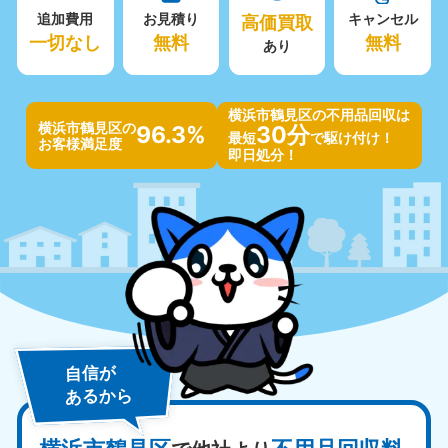
追加費用
お見積り
高価買取
キャンセル
一切なし
無料
無料
あり
横浜市鶴見区の不用品回収は
横浜市鶴見区の
96.3%
30分
最短
で駆け付け！
お客様満足度
即日処分！
自信が
あるから