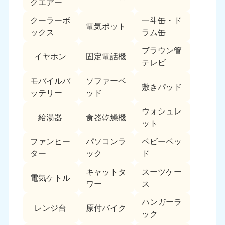
クエアー
クーラーボ
一斗缶・ド
電気ポット
ックス
ラム缶
ブラウン管
イヤホン
固定電話機
テレビ
モバイルバ
ソファーベ
敷きパッド
ッテリー
ッド
ウォシュレ
給湯器
食器乾燥機
ット
ファンヒー
パソコンラ
ベビーベッ
ター
ック
ド
キャットタ
スーツケー
電気ケトル
ワー
ス
ハンガーラ
レンジ台
原付バイク
ック