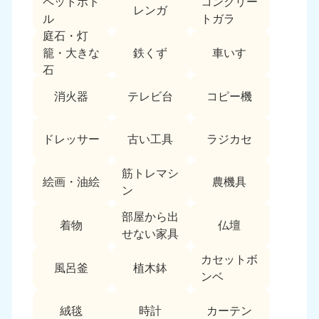
ペットボト
コンクリー
レンガ
中国
ル
トガラ
庭石・灯
岡山県
山口県
鉄くず
車いす
籠・大きな
050-1881-5146
050-1880-9900
石
9:00〜19:00 年中無休
9:00〜19:00 年中無休
消火器
テレビ台
コピー機
広島県
鳥取県
050-1881-5144
050-1881-5156
ドレッサー
古い工具
ラジカセ
9:00〜19:00 年中無休
9:00〜19:00 年中無休
筋トレマシ
島根県
絵画・油絵
農機具
050-1881-5145
ン
9:00〜19:00 年中無休
部屋から出
着物
仏壇
四国
せない家具
カセットボ
香川県
徳島県
風呂釜
植木鉢
050-1880-9899
050-1880-9898
ンベ
9:00〜19:00 年中無休
9:00〜19:00 年中無休
絨毯
時計
カーテン