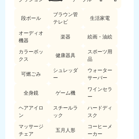
ブラウン管
段ボール
生活家電
テレビ
オーディオ
楽器
絵画・油絵
機器
カラーボッ
スポーツ用
北海道・東北
健康器具
クス
品
北海道
青森県
シュレッダ
ウォーター
050-1881-5277
050-1881-5276
可燃ごみ
ー
サーバー
9:00〜19:00 年中無休
9:00〜19:00 年中無休
ワインセラ
全身鏡
ゲーム機
岩手県
秋田県
ー
050-1881-5274
050-1881-5275
9:00〜19:00 年中無休
9:00〜19:00 年中無休
ヘアアイロ
スチールラ
ハードディ
ン
ック
スク
山形県
宮城県
マッサージ
コーヒーメ
050-1881-5273
050-1881-5272
五月人形
チェア
ーカー
9:00〜19:00 年中無休
9:00〜19:00 年中無休