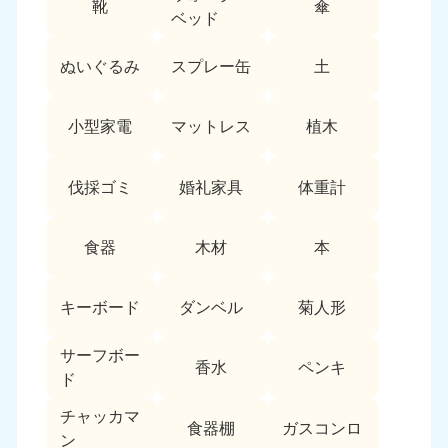
靴
傘
9:00〜19:00 年中無休
ベッド
中部
ぬいぐるみ
スプレー缶
土
愛知県
岐阜県
050-1881-5255
050-1881-5259
小型家電
マットレス
植木
9:00〜19:00 年中無休
9:00〜19:00 年中無休
静岡県
長野県
伐採ゴミ
婚礼家具
体重計
050-1881-5256
050-1881-5260
9:00〜19:00 年中無休
9:00〜19:00 年中無休
食器
木材
本
福井県
石川県
050-1881-5258
050-1881-5261
キーボード
ダンベル
菊人形
9:00〜19:00 年中無休
9:00〜19:00 年中無休
サーフボー
富山県
山梨県
香水
ペンキ
ド
050-1881-5262
050-1881-5257
9:00〜19:00 年中無休
9:00〜19:00 年中無休
チャッカマ
食器棚
ガスコンロ
ン