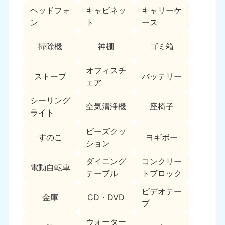
ヘッドフォ
キャビネッ
キャリーケ
福島県
ン
ト
ース
050-1881-5271
9:00〜19:00 年中無休
掃除機
神棚
ゴミ箱
関東
オフィスチ
ストーブ
バッテリー
東京都
神奈川県
ェア
050-1881-5265
050-1881-5264
9:00〜19:00 年中無休
9:00〜19:00 年中無休
シーリング
空気清浄機
座椅子
ライト
千葉県
埼玉県
ビーズクッ
050-1881-5268
050-1881-5266
すのこ
ヨギボー
ション
9:00〜19:00 年中無休
9:00〜19:00 年中無休
ダイニング
コンクリー
栃木県
茨城県
電動自転車
テーブル
トブロック
050-1881-5270
050-1881-5269
9:00〜19:00 年中無休
9:00〜19:00 年中無休
ビデオテー
金庫
CD・DVD
プ
群馬県
050-1881-5267
ウォーター