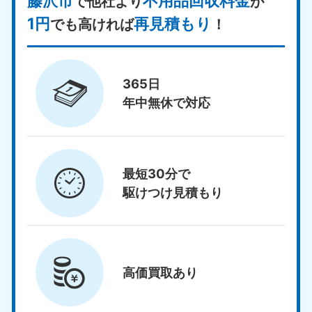
藤沢市
不用品回収料金
で他社より
が
1円
再見積もり
でも高ければ
！
365日
年中無休で対応
最短30分で
駆けつけ見積もり
高価買取
あり