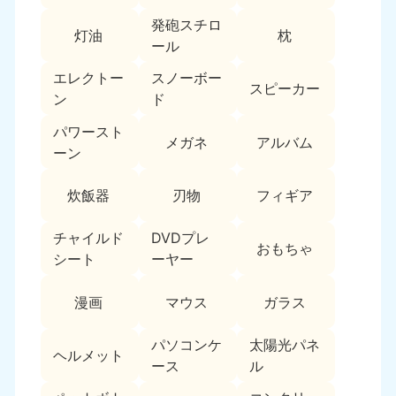
新潟県
050-1881-5263
発砲スチロ
灯油
枕
9:00〜19:00 年中無休
ール
近畿
エレクトー
スノーボー
スピーカー
ン
ド
大阪府
兵庫県
050-1881-5250
050-1881-5251
パワースト
メガネ
アルバム
9:00〜19:00 年中無休
9:00〜19:00 年中無休
ーン
奈良県
三重県
炊飯器
刃物
フィギア
050-1881-5249
050-1881-5254
9:00〜19:00 年中無休
9:00〜19:00 年中無休
チャイルド
DVDプレ
おもちゃ
シート
ーヤー
滋賀県
京都府
050-1881-5253
050-1881-5252
漫画
マウス
ガラス
9:00〜19:00 年中無休
9:00〜19:00 年中無休
パソコンケ
太陽光パネ
和歌山県
ヘルメット
050-1881-5248
ース
ル
9:00〜19:00 年中無休