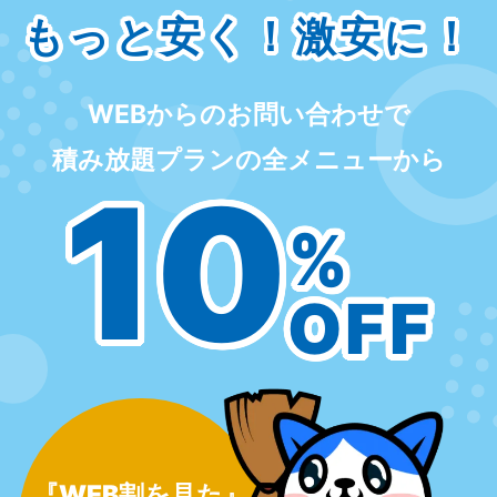
もっと安く！激安に！
WEBからのお問い合わせで
積み放題プランの全メニューから
10
%
OFF
『WEB割を見た』