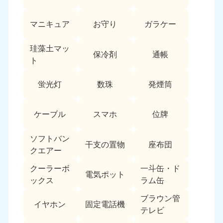
愛媛県
高知県
050-1880-9896
050-1880-9897
マニキュア
お守り
ガラケー
9:00〜19:00 年中無休
9:00〜19:00 年中無休
九州・沖縄
珪藻土マッ
保冷剤
通帳
ト
福岡県
佐賀県
050-1880-9895
050-1880-9894
蛍光灯
数珠
発煙筒
9:00〜19:00 年中無休
9:00〜19:00 年中無休
長崎県
鹿児島県
ケーブル
スマホ
位牌
050-1880-9891
050-1880-9889
9:00〜19:00 年中無休
9:00〜19:00 年中無休
ソフトバン
干支の置物
座布団
クエアー
大分県
宮崎県
050-1880-9893
050-1880-9890
クーラーボ
一斗缶・ド
電気ポット
9:00〜19:00 年中無休
9:00〜19:00 年中無休
ックス
ラム缶
熊本県
沖縄県
ブラウン管
イヤホン
固定電話機
050-1880-9892
050-1880-9887
テレビ
9:00〜19:00 年中無休
9:00〜19:00 年中無休