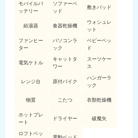
モバイルバ
ソファーベ
敷きパッド
ッテリー
ッド
ウォシュレ
給湯器
食器乾燥機
ット
ファンヒー
パソコンラ
ベビーベッ
ター
ック
ド
キャットタ
スーツケー
電気ケトル
ワー
ス
ハンガーラ
レンジ台
原付バイク
ック
物置
こたつ
衣類乾燥機
ホットプレ
ドライヤー
破魔矢
ート
ロフトベッ
電動ベッド