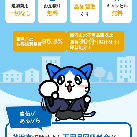
追加費用
お見積り
高価買取
キャンセル
一切なし
無料
無料
あり
藤沢市の不用品回収は
藤沢市の
96.3%
30分
最短
で駆け付け！
お客様満足度
即日処分！
自信が
あるから