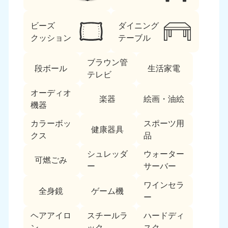
ビーズ
ダイニング
クッション
テーブル
ブラウン管
段ボール
生活家電
テレビ
北海道・東北
オーディオ
楽器
絵画・油絵
機器
北海道
青森県
050-1881-5277
050-1881-5276
カラーボッ
スポーツ用
健康器具
9:00〜19:00 年中無休
9:00〜19:00 年中無休
クス
品
シュレッダ
ウォーター
岩手県
秋田県
可燃ごみ
050-1881-5274
050-1881-5275
ー
サーバー
9:00〜19:00 年中無休
9:00〜19:00 年中無休
ワインセラ
全身鏡
ゲーム機
ー
山形県
宮城県
050-1881-5273
050-1881-5272
ヘアアイロ
スチールラ
ハードディ
9:00〜19:00 年中無休
9:00〜19:00 年中無休
ン
ック
スク