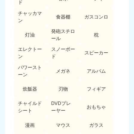
新潟県
ド
050-1881-5263
チャッカマ
9:00〜19:00 年中無休
食器棚
ガスコンロ
ン
近畿
発砲スチロ
灯油
枕
大阪府
兵庫県
ール
050-1881-5250
050-1881-5251
エレクトー
スノーボー
9:00〜19:00 年中無休
9:00〜19:00 年中無休
スピーカー
ン
ド
奈良県
三重県
パワースト
050-1881-5249
050-1881-5254
メガネ
アルバム
ーン
9:00〜19:00 年中無休
9:00〜19:00 年中無休
炊飯器
刃物
フィギア
滋賀県
京都府
050-1881-5253
050-1881-5252
チャイルド
DVDプレ
9:00〜19:00 年中無休
9:00〜19:00 年中無休
おもちゃ
シート
ーヤー
和歌山県
050-1881-5248
漫画
マウス
ガラス
9:00〜19:00 年中無休