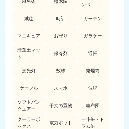
風呂釜
植木鉢
愛媛県
高知県
ンベ
050-1880-9896
050-1880-9897
9:00〜19:00 年中無休
9:00〜19:00 年中無休
絨毯
時計
カーテン
九州・沖縄
マニキュア
お守り
ガラケー
福岡県
佐賀県
050-1880-9895
050-1880-9894
珪藻土マッ
9:00〜19:00 年中無休
9:00〜19:00 年中無休
保冷剤
通帳
ト
長崎県
鹿児島県
050-1880-9891
050-1880-9889
蛍光灯
数珠
発煙筒
9:00〜19:00 年中無休
9:00〜19:00 年中無休
ケーブル
スマホ
位牌
大分県
宮崎県
050-1880-9893
050-1880-9890
9:00〜19:00 年中無休
9:00〜19:00 年中無休
ソフトバン
干支の置物
座布団
クエアー
熊本県
沖縄県
クーラーボ
一斗缶・ド
050-1880-9892
050-1880-9887
電気ポット
ックス
ラム缶
9:00〜19:00 年中無休
9:00〜19:00 年中無休