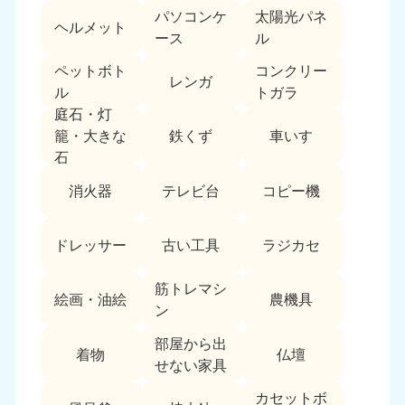
パソコンケ
太陽光パネ
中国
ヘルメット
ース
ル
岡山県
山口県
ペットボト
コンクリー
050-1881-5146
050-1880-9900
レンガ
ル
トガラ
9:00〜19:00 年中無休
9:00〜19:00 年中無休
庭石・灯
鉄くず
車いす
籠・大きな
広島県
鳥取県
石
050-1881-5144
050-1881-5156
9:00〜19:00 年中無休
9:00〜19:00 年中無休
消火器
テレビ台
コピー機
島根県
050-1881-5145
ドレッサー
古い工具
ラジカセ
9:00〜19:00 年中無休
筋トレマシ
四国
絵画・油絵
農機具
ン
香川県
徳島県
部屋から出
050-1880-9899
050-1880-9898
着物
仏壇
せない家具
9:00〜19:00 年中無休
9:00〜19:00 年中無休
カセットボ