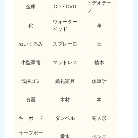
ビデオテー
9:00〜19:00 年中無休
金庫
CD・DVD
プ
中部
ウォーター
靴
傘
ベッド
愛知県
岐阜県
050-1881-5255
050-1881-5259
9:00〜19:00 年中無休
9:00〜19:00 年中無休
ぬいぐるみ
スプレー缶
土
静岡県
長野県
小型家電
マットレス
植木
050-1881-5256
050-1881-5260
9:00〜19:00 年中無休
9:00〜19:00 年中無休
伐採ゴミ
婚礼家具
体重計
福井県
石川県
050-1881-5258
050-1881-5261
9:00〜19:00 年中無休
9:00〜19:00 年中無休
食器
木材
本
富山県
山梨県
050-1881-5262
050-1881-5257
キーボード
ダンベル
菊人形
9:00〜19:00 年中無休
9:00〜19:00 年中無休
サーフボー
香水
ペンキ