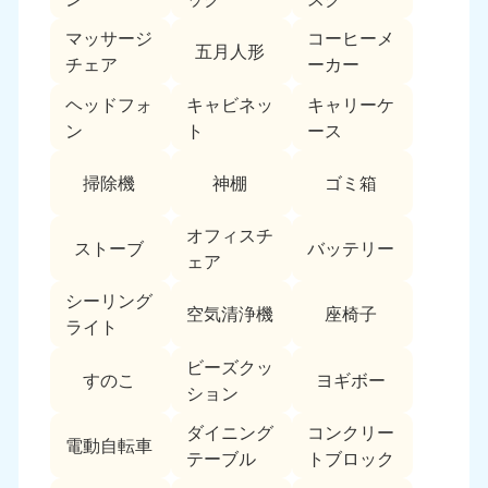
福島県
マッサージ
コーヒーメ
五月人形
050-1881-5271
チェア
ーカー
9:00〜19:00 年中無休
ヘッドフォ
キャビネッ
キャリーケ
関東
ン
ト
ース
東京都
神奈川県
掃除機
神棚
ゴミ箱
050-1881-5265
050-1881-5264
9:00〜19:00 年中無休
9:00〜19:00 年中無休
オフィスチ
ストーブ
バッテリー
ェア
千葉県
埼玉県
050-1881-5268
050-1881-5266
シーリング
9:00〜19:00 年中無休
9:00〜19:00 年中無休
空気清浄機
座椅子
ライト
栃木県
茨城県
ビーズクッ
すのこ
ヨギボー
050-1881-5270
050-1881-5269
ション
9:00〜19:00 年中無休
9:00〜19:00 年中無休
ダイニング
コンクリー
電動自転車
群馬県
テーブル
トブロック
050-1881-5267