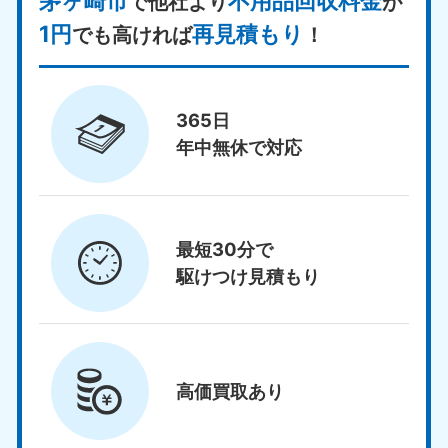
茅ヶ崎市
不用品回収料金
で他社より
が
1円
再見積もり
でも高ければ
！
365日
年中無休で対応
最短30分で
駆けつけ見積もり
高価買取
あり