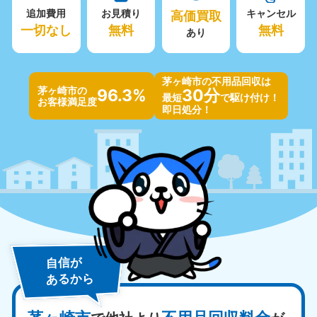
追加費用
お見積り
高価買取
キャンセル
一切なし
無料
無料
あり
茅ヶ崎市の不用品回収は
茅ヶ崎市の
96.3%
30分
最短
で駆け付け！
お客様満足度
即日処分！
自信が
あるから