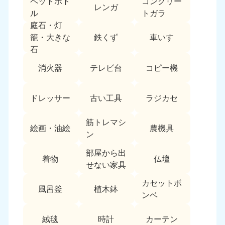
ペットボト
コンクリー
レンガ
中国
ル
トガラ
庭石・灯
岡山県
山口県
鉄くず
車いす
籠・大きな
050-1881-5146
050-1880-9900
石
9:00〜19:00 年中無休
9:00〜19:00 年中無休
消火器
テレビ台
コピー機
広島県
鳥取県
050-1881-5144
050-1881-5156
ドレッサー
古い工具
ラジカセ
9:00〜19:00 年中無休
9:00〜19:00 年中無休
筋トレマシ
島根県
絵画・油絵
農機具
050-1881-5145
ン
9:00〜19:00 年中無休
部屋から出
着物
仏壇
四国
せない家具
カセットボ
香川県
徳島県
風呂釜
植木鉢
050-1880-9899
050-1880-9898
ンベ
9:00〜19:00 年中無休
9:00〜19:00 年中無休
絨毯
時計
カーテン