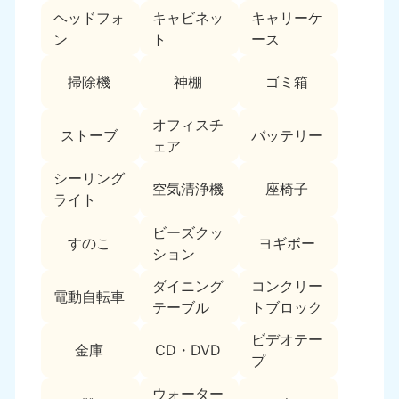
ヘッドフォ
キャビネッ
キャリーケ
福島県
ン
ト
ース
050-1881-5271
9:00〜19:00 年中無休
掃除機
神棚
ゴミ箱
関東
オフィスチ
ストーブ
バッテリー
東京都
神奈川県
ェア
050-1881-5265
050-1881-5264
9:00〜19:00 年中無休
9:00〜19:00 年中無休
シーリング
空気清浄機
座椅子
ライト
千葉県
埼玉県
ビーズクッ
050-1881-5268
050-1881-5266
すのこ
ヨギボー
ション
9:00〜19:00 年中無休
9:00〜19:00 年中無休
ダイニング
コンクリー
栃木県
茨城県
電動自転車
テーブル
トブロック
050-1881-5270
050-1881-5269
9:00〜19:00 年中無休
9:00〜19:00 年中無休
ビデオテー
金庫
CD・DVD
プ
群馬県
050-1881-5267
ウォーター