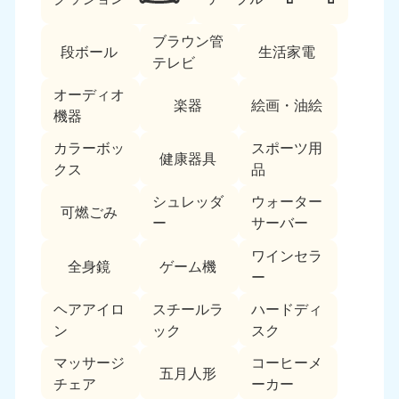
ブラウン管
段ボール
生活家電
テレビ
オーディオ
楽器
絵画・油絵
機器
カラーボッ
スポーツ用
北海道・東北
健康器具
クス
品
北海道
青森県
シュレッダ
ウォーター
050-1881-5277
050-1881-5276
可燃ごみ
ー
サーバー
9:00〜19:00 年中無休
9:00〜19:00 年中無休
ワインセラ
全身鏡
ゲーム機
岩手県
秋田県
ー
050-1881-5274
050-1881-5275
9:00〜19:00 年中無休
9:00〜19:00 年中無休
ヘアアイロ
スチールラ
ハードディ
ン
ック
スク
山形県
宮城県
マッサージ
コーヒーメ
050-1881-5273
050-1881-5272
五月人形
チェア
ーカー
9:00〜19:00 年中無休
9:00〜19:00 年中無休