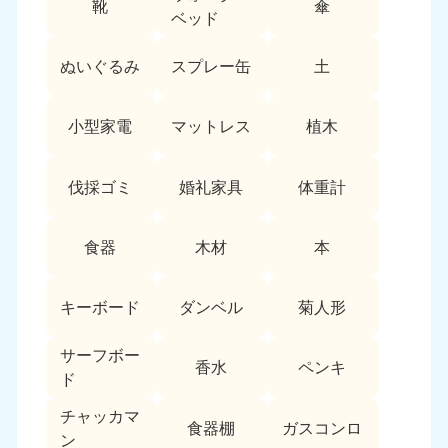
靴
傘
9:00〜19:00 年中無休
ベッド
中部
ぬいぐるみ
スプレー缶
土
愛知県
岐阜県
050-1881-5255
050-1881-5259
小型家電
マットレス
植木
9:00〜19:00 年中無休
9:00〜19:00 年中無休
静岡県
長野県
伐採ゴミ
婚礼家具
体重計
050-1881-5256
050-1881-5260
9:00〜19:00 年中無休
9:00〜19:00 年中無休
食器
木材
本
福井県
石川県
050-1881-5258
050-1881-5261
キーボード
ダンベル
菊人形
9:00〜19:00 年中無休
9:00〜19:00 年中無休
サーフボー
富山県
山梨県
香水
ペンキ
ド
050-1881-5262
050-1881-5257
9:00〜19:00 年中無休
9:00〜19:00 年中無休
チャッカマ
食器棚
ガスコンロ
ン