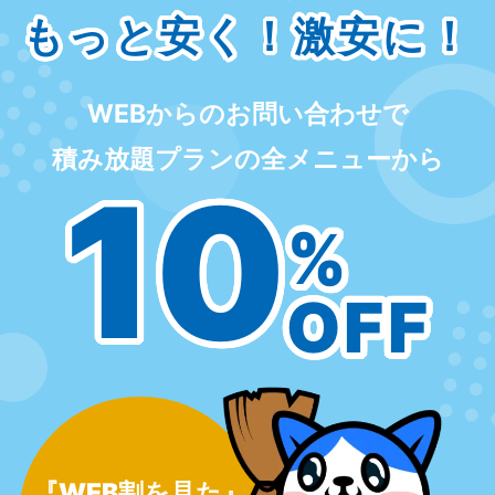
もっと安く！激安に！
WEBからのお問い合わせで
積み放題プランの全メニューから
10
%
OFF
『WEB割を見た』