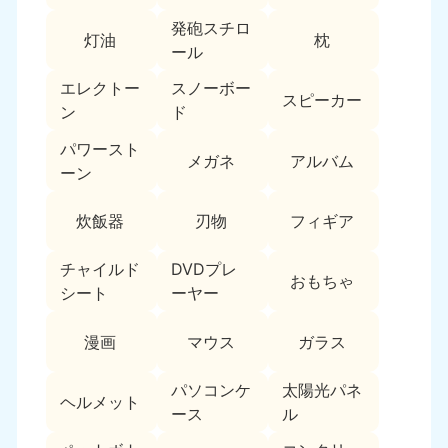
新潟県
050-1881-5263
発砲スチロ
灯油
枕
9:00〜19:00 年中無休
ール
近畿
エレクトー
スノーボー
スピーカー
ン
ド
大阪府
兵庫県
050-1881-5250
050-1881-5251
パワースト
メガネ
アルバム
9:00〜19:00 年中無休
9:00〜19:00 年中無休
ーン
奈良県
三重県
炊飯器
刃物
フィギア
050-1881-5249
050-1881-5254
9:00〜19:00 年中無休
9:00〜19:00 年中無休
チャイルド
DVDプレ
おもちゃ
シート
ーヤー
滋賀県
京都府
050-1881-5253
050-1881-5252
漫画
マウス
ガラス
9:00〜19:00 年中無休
9:00〜19:00 年中無休
パソコンケ
太陽光パネ
和歌山県
ヘルメット
050-1881-5248
ース
ル
9:00〜19:00 年中無休