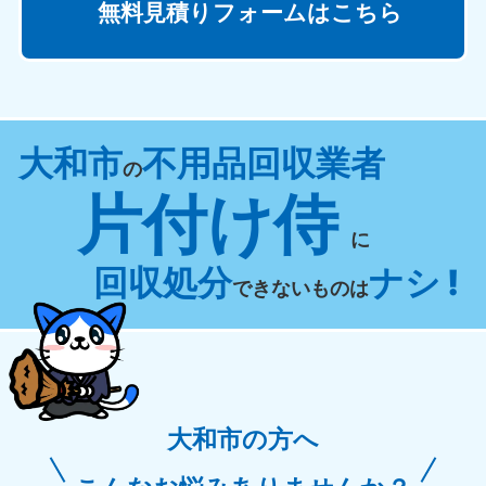
無料見積りフォームはこちら
大和市
不用品回収業者
の
片付け侍
に
回収処分
ナシ !
できないものは
大和市の方へ