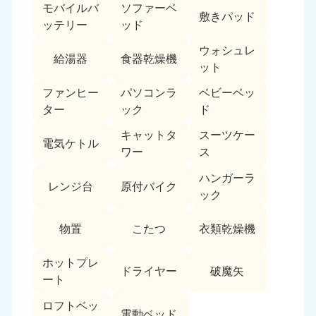
モバイルバ
ソファーベ
敷きパッド
ッテリー
ッド
ウォシュレ
給湯器
食器乾燥機
ット
ファンヒー
パソコンラ
ベビーベッ
ター
ック
ド
キャットタ
スーツケー
電気ケトル
ワー
ス
ハンガーラ
レンジ台
原付バイク
ック
物置
こたつ
衣類乾燥機
ホットプレ
ドライヤー
破魔矢
ート
ロフトベッ
電動ベッド