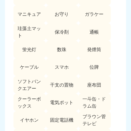
愛媛県
高知県
050-1880-9896
050-1880-9897
マニキュア
お守り
ガラケー
9:00〜19:00 年中無休
9:00〜19:00 年中無休
九州・沖縄
珪藻土マッ
保冷剤
通帳
ト
福岡県
佐賀県
050-1880-9895
050-1880-9894
蛍光灯
数珠
発煙筒
9:00〜19:00 年中無休
9:00〜19:00 年中無休
長崎県
鹿児島県
ケーブル
スマホ
位牌
050-1880-9891
050-1880-9889
9:00〜19:00 年中無休
9:00〜19:00 年中無休
ソフトバン
干支の置物
座布団
クエアー
大分県
宮崎県
050-1880-9893
050-1880-9890
クーラーボ
一斗缶・ド
電気ポット
9:00〜19:00 年中無休
9:00〜19:00 年中無休
ックス
ラム缶
熊本県
沖縄県
ブラウン管
イヤホン
固定電話機
050-1880-9892
050-1880-9887
テレビ
9:00〜19:00 年中無休
9:00〜19:00 年中無休