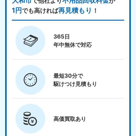
大和市
不用品回収料金
で他社より
が
1円
再見積もり
でも高ければ
！
365日
年中無休で対応
最短30分で
駆けつけ見積もり
高価買取
あり