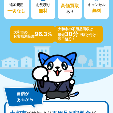
追加費用
お見積り
高価買取
キャンセル
一切なし
無料
無料
あり
大和市の不用品回収は
大和市の
96.3%
30分
最短
で駆け付け！
お客様満足度
即日処分！
自信が
あるから