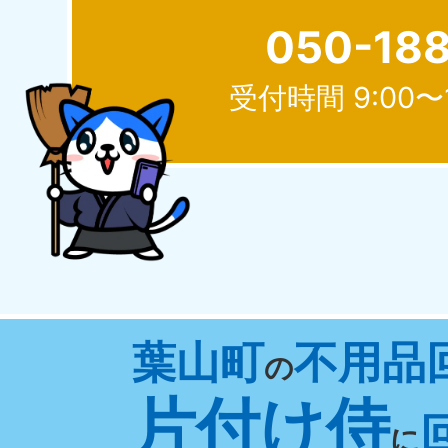
050-18
受付時間 9:00〜
北海道
050-1881-5277
050-1
受付時間
9:00〜19:00 年中無休
受付時間
9:0
山形県
葉山町
不用品
050-1881-5273
050-1
の
受付時間
9:00〜19:00 年中無休
受付時間
9:0
片付け侍
に