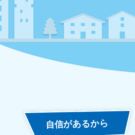
あるから
自信が