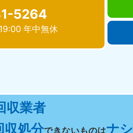
81-5264
19:00 年中無休
北海道・東北
青森県
岩手県
秋
881-5276
050-1881-5274
050-18
0〜19:00 年中無休
受付時間
9:00〜19:00 年中無休
受付時間
9:00
宮城県
福島県
回収業者
881-5272
050-1881-5271
0〜19:00 年中無休
受付時間
9:00〜19:00 年中無休
回収処分
ナシ 
関東
できないものは