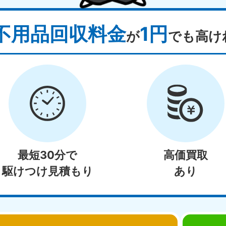
不用品回収料金
1円
が
でも高け
最短30分で
高価買取
駆けつけ見積もり
あり