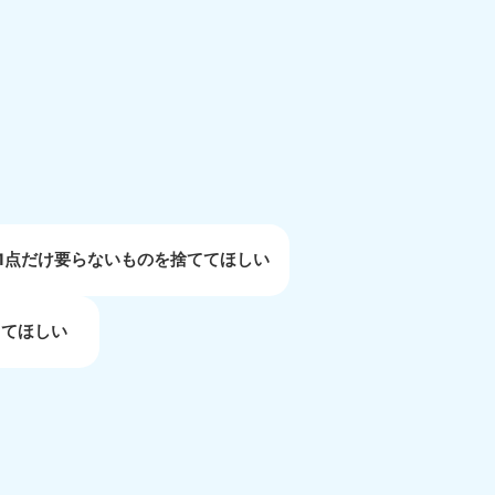
重県
81-5254
〜19:00 年中無休
1点だけ要らないものを捨ててほしい
してほしい
取県
81-5156
〜19:00 年中無休