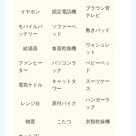
ブラウン管
イヤホン
固定電話機
テレビ
モバイルバ
ソファーベ
敷きパッド
ッテリー
ッド
ウォシュレ
給湯器
食器乾燥機
ット
ファンヒー
パソコンラ
ベビーベッ
ター
ック
ド
キャットタ
スーツケー
電気ケトル
ワー
ス
ハンガーラ
レンジ台
原付バイク
ック
物置
こたつ
衣類乾燥機