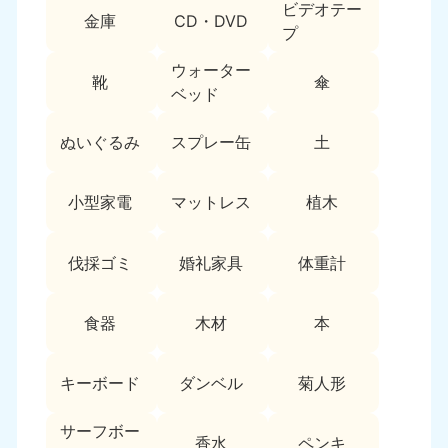
ビデオテー
9:00〜19:00 年中無休
金庫
CD・DVD
プ
中部
ウォーター
靴
傘
ベッド
愛知県
岐阜県
050-1881-5255
050-1881-5259
9:00〜19:00 年中無休
9:00〜19:00 年中無休
ぬいぐるみ
スプレー缶
土
静岡県
長野県
小型家電
マットレス
植木
050-1881-5256
050-1881-5260
9:00〜19:00 年中無休
9:00〜19:00 年中無休
伐採ゴミ
婚礼家具
体重計
福井県
石川県
050-1881-5258
050-1881-5261
9:00〜19:00 年中無休
9:00〜19:00 年中無休
食器
木材
本
富山県
山梨県
050-1881-5262
050-1881-5257
キーボード
ダンベル
菊人形
9:00〜19:00 年中無休
9:00〜19:00 年中無休
サーフボー
香水
ペンキ