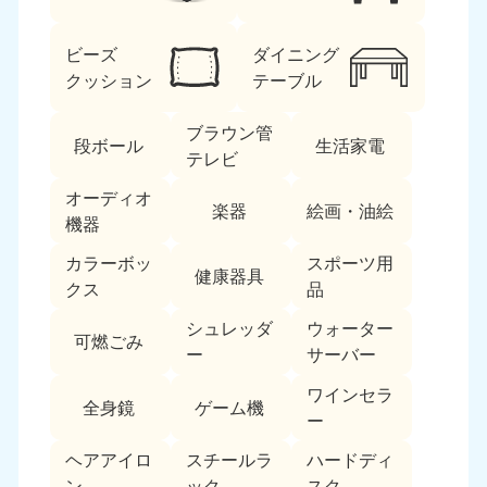
ビーズ
ダイニング
クッション
テーブル
ブラウン管
段ボール
生活家電
テレビ
北海道・東北
オーディオ
楽器
絵画・油絵
機器
北海道
青森県
050-1881-5277
050-1881-5276
カラーボッ
スポーツ用
健康器具
9:00〜19:00 年中無休
9:00〜19:00 年中無休
クス
品
シュレッダ
ウォーター
岩手県
秋田県
可燃ごみ
050-1881-5274
050-1881-5275
ー
サーバー
9:00〜19:00 年中無休
9:00〜19:00 年中無休
ワインセラ
全身鏡
ゲーム機
ー
山形県
宮城県
050-1881-5273
050-1881-5272
ヘアアイロ
スチールラ
ハードディ
9:00〜19:00 年中無休
9:00〜19:00 年中無休
ン
ック
スク