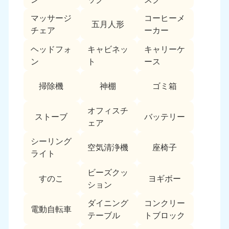
福島県
マッサージ
コーヒーメ
五月人形
050-1881-5271
チェア
ーカー
9:00〜19:00 年中無休
ヘッドフォ
キャビネッ
キャリーケ
関東
ン
ト
ース
東京都
神奈川県
掃除機
神棚
ゴミ箱
050-1881-5265
050-1881-5264
9:00〜19:00 年中無休
9:00〜19:00 年中無休
オフィスチ
ストーブ
バッテリー
ェア
千葉県
埼玉県
050-1881-5268
050-1881-5266
シーリング
9:00〜19:00 年中無休
9:00〜19:00 年中無休
空気清浄機
座椅子
ライト
栃木県
茨城県
ビーズクッ
すのこ
ヨギボー
050-1881-5270
050-1881-5269
ション
9:00〜19:00 年中無休
9:00〜19:00 年中無休
ダイニング
コンクリー
電動自転車
群馬県
テーブル
トブロック
050-1881-5267