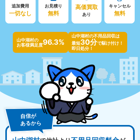
追加費用
お見積り
高価買取
キャンセル
一切なし
無料
無料
あり
山中湖村の不用品回収は
山中湖村の
96.3%
30分
最短
で駆け付け！
お客様満足度
即日処分！
自信が
あるから