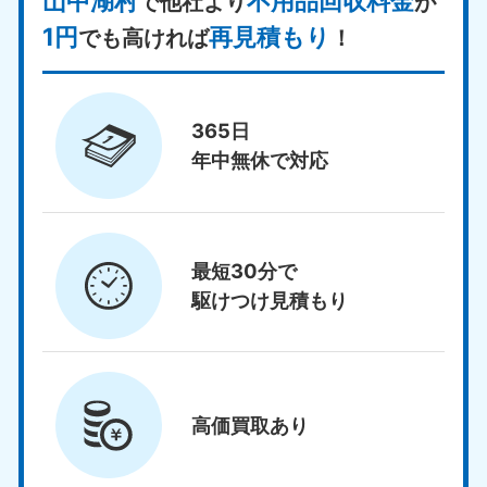
山中湖村
不用品回収料金
で他社より
が
1円
再見積もり
でも高ければ
！
365日
年中無休で対応
最短30分で
駆けつけ見積もり
高価買取
あり