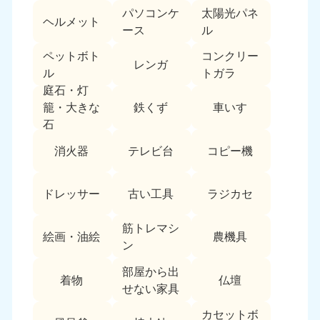
パソコンケ
太陽光パネ
中国
ヘルメット
ース
ル
岡山県
山口県
ペットボト
コンクリー
050-1881-5146
050-1880-9900
レンガ
ル
トガラ
9:00〜19:00 年中無休
9:00〜19:00 年中無休
庭石・灯
鉄くず
車いす
籠・大きな
広島県
鳥取県
石
050-1881-5144
050-1881-5156
9:00〜19:00 年中無休
9:00〜19:00 年中無休
消火器
テレビ台
コピー機
島根県
050-1881-5145
ドレッサー
古い工具
ラジカセ
9:00〜19:00 年中無休
筋トレマシ
四国
絵画・油絵
農機具
ン
香川県
徳島県
部屋から出
050-1880-9899
050-1880-9898
着物
仏壇
せない家具
9:00〜19:00 年中無休
9:00〜19:00 年中無休
カセットボ