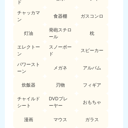
新潟県
ド
050-1881-5263
チャッカマ
9:00〜19:00 年中無休
食器棚
ガスコンロ
ン
近畿
発砲スチロ
灯油
枕
大阪府
兵庫県
ール
050-1881-5250
050-1881-5251
エレクトー
スノーボー
9:00〜19:00 年中無休
9:00〜19:00 年中無休
スピーカー
ン
ド
奈良県
三重県
パワースト
050-1881-5249
050-1881-5254
メガネ
アルバム
ーン
9:00〜19:00 年中無休
9:00〜19:00 年中無休
炊飯器
刃物
フィギア
滋賀県
京都府
050-1881-5253
050-1881-5252
チャイルド
DVDプレ
9:00〜19:00 年中無休
9:00〜19:00 年中無休
おもちゃ
シート
ーヤー
和歌山県
050-1881-5248
漫画
マウス
ガラス
9:00〜19:00 年中無休