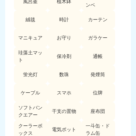
風呂釜
植木鉢
愛媛県
高知県
ンベ
050-1880-9896
050-1880-9897
9:00〜19:00 年中無休
9:00〜19:00 年中無休
絨毯
時計
カーテン
九州・沖縄
マニキュア
お守り
ガラケー
福岡県
佐賀県
050-1880-9895
050-1880-9894
珪藻土マッ
9:00〜19:00 年中無休
9:00〜19:00 年中無休
保冷剤
通帳
ト
長崎県
鹿児島県
050-1880-9891
050-1880-9889
蛍光灯
数珠
発煙筒
9:00〜19:00 年中無休
9:00〜19:00 年中無休
ケーブル
スマホ
位牌
大分県
宮崎県
050-1880-9893
050-1880-9890
9:00〜19:00 年中無休
9:00〜19:00 年中無休
ソフトバン
干支の置物
座布団
クエアー
熊本県
沖縄県
クーラーボ
一斗缶・ド
050-1880-9892
050-1880-9887
電気ポット
ックス
ラム缶
9:00〜19:00 年中無休
9:00〜19:00 年中無休