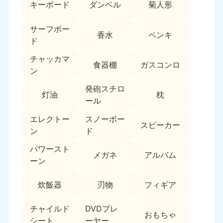
キーボード
ダンベル
菊人形
サーフボー
香水
ペンキ
ド
チャッカマ
食器棚
ガスコンロ
ン
発砲スチロ
灯油
枕
ール
エレクトー
スノーボー
スピーカー
ン
ド
パワースト
メガネ
アルバム
ーン
炊飯器
刃物
フィギア
チャイルド
DVDプレ
おもちゃ
シート
ーヤー