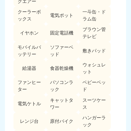
クエアー
クーラーボ
一斗缶・ド
電気ポット
ックス
ラム缶
ブラウン管
イヤホン
固定電話機
テレビ
モバイルバ
ソファーベ
敷きパッド
ッテリー
ッド
ウォシュレ
給湯器
食器乾燥機
ット
ファンヒー
パソコンラ
ベビーベッ
ター
ック
ド
キャットタ
スーツケー
電気ケトル
ワー
ス
ハンガーラ
レンジ台
原付バイク
ック