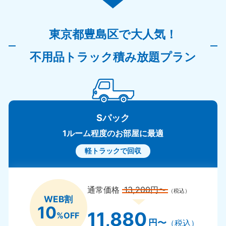
奈良県
三重県
050-1881-5249
050-1881
9:00〜19:00 年中無休
9:00〜19:0
東京都豊島区で大人気！
滋賀県
京都府
不用品トラック積み放題プラン
050-1881-5253
050-1881
9:00〜19:00 年中無休
9:00〜19:0
和歌山県
050-1881-5248
9:00〜19:00 年中無休
Sパック
中国
1ルーム程度のお部屋に最適
軽トラックで回収
岡山県
山口県
050-1881-5146
050-1880
9:00〜19:00 年中無休
9:00〜19:0
通常価格
13,200円〜
（税込）
WEB割
広島県
鳥取県
10
050-1881-5144
050-1881
11,880
%OFF
9:00〜19:00 年中無休
9:00〜19:0
円〜
（税込）