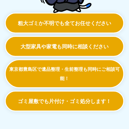
北海道
青森県
050-1881-5277
050-1881
9:00〜19:00 年中無休
9:00〜19:0
粗大ゴミか不明でも
全てお任せください
岩手県
秋田県
050-1881-5274
050-1881
9:00〜19:00 年中無休
9:00〜19:0
大型家具や家電も
同時に相談ください
山形県
宮城県
050-1881-5273
050-1881
9:00〜19:00 年中無休
9:00〜19:0
東京都豊島区で遺品整理・生前整理も
同時にご相談可
福島県
能！
050-1881-5271
9:00〜19:00 年中無休
ゴミ屋敷でも
片付け・ゴミ処分します！
関東
東京都
神奈川
050-1881-5265
050-1881
9:00〜19:00 年中無休
9:00〜19:0