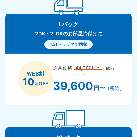
長崎県
鹿児島
050-1880-9891
050-1880
9:00〜19:00 年中無休
9:00〜19:0
Lパック
大分県
宮崎県
2DK・2LDKのお部屋片付けに
050-1880-9893
050-1880
9:00〜19:00 年中無休
9:00〜19:0
1.5tトラックで回収
熊本県
沖縄県
050-1880-9892
050-1880
通常価格
44,000円〜
（税込）
9:00〜19:00 年中無休
9:00〜19:0
WEB割
10
39,600
%OFF
円〜
（税込）