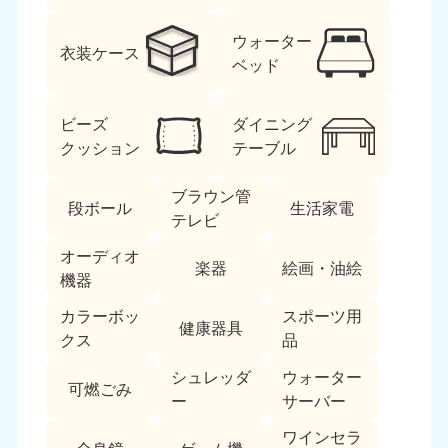
ウォーター
衣装ケース
ベッド
ビーズ
ダイニング
クッション
テーブル
ブラウン管
段ボール
生活家電
テレビ
オーディオ
楽器
絵画・油絵
機器
カラーボッ
スポーツ用
健康器具
クス
品
シュレッダ
ウォーター
可燃ごみ
ー
サーバー
ワインセラ