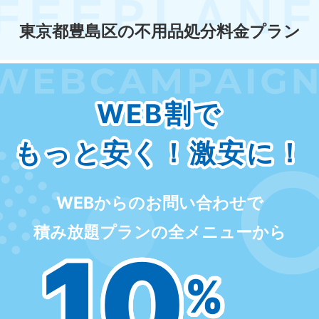
千葉県
埼玉県
東京都豊島区の不用品処分料金プラン
050-1881-5268
050-1881
9:00〜19:00 年中無休
9:00〜19:0
栃木県
茨城県
050-1881-5270
050-1881
WEB割で
9:00〜19:00 年中無休
9:00〜19:0
もっと安く！激安に！
群馬県
050-1881-5267
9:00〜19:00 年中無休
WEBからのお問い合わせで
中部
積み放題プランの全メニューから
愛知県
岐阜県
10
050-1881-5255
050-1881
9:00〜19:00 年中無休
9:00〜19:0
%
静岡県
長野県
050-1881-5256
050-1881