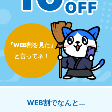
OFF
9:00〜19:00 年中無休
9:00〜19:0
福井県
石川県
050-1881-5258
050-1881
9:00〜19:00 年中無休
9:00〜19:0
富山県
山梨県
050-1881-5262
050-1881
『WEB割を見た』
9:00〜19:00 年中無休
9:00〜19:0
と言ってネ！
新潟県
050-1881-5263
9:00〜19:00 年中無休
近畿
大阪府
兵庫県
050-1881-5250
050-1881
WEB割でなんと...
9:00〜19:00 年中無休
9:00〜19:0