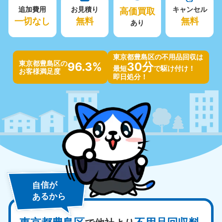
追加費用
お見積り
高価買取
キャンセル
一切なし
無料
無料
あり
東京都豊島区の不用品回収は
東京都豊島区の
96.3%
30分
最短
で駆け付け！
お客様満足度
即日処分！
自信が
あるから