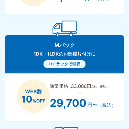
島根県
050-1881-5145
9:00〜19:00 年中無休
四国
Mパック
香川県
徳島県
050-1880-9899
050-1880
1DK・1LDKのお部屋片付けに
9:00〜19:00 年中無休
9:00〜19:0
1tトラックで回収
愛媛県
高知県
050-1880-9896
050-1880
9:00〜19:00 年中無休
9:00〜19:0
通常価格
33,000円〜
（税込）
WEB割
九州・沖縄
10
29,700
%OFF
円〜
（税込）
福岡県
佐賀県
050-1880-9895
050-1880
9:00〜19:00 年中無休
9:00〜19:0