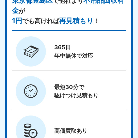
東京都豊島区
不用品回収料
で他社より
金
が
1円
再見積もり
でも高ければ
！
365日
年中無休で対応
最短30分で
駆けつけ見積もり
高価買取
あり