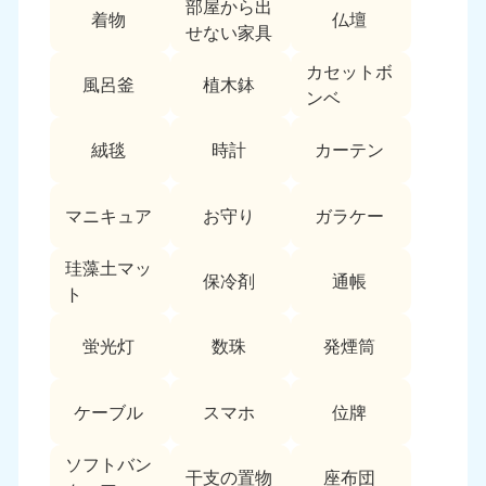
部屋から出
着物
仏壇
せない家具
カセットボ
風呂釜
植木鉢
ンベ
絨毯
時計
カーテン
マニキュア
お守り
ガラケー
珪藻土マッ
保冷剤
通帳
ト
蛍光灯
数珠
発煙筒
ケーブル
スマホ
位牌
ソフトバン
干支の置物
座布団