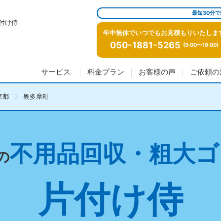
最短30分
付け侍
年中無休でいつでもお見積もりいたしま
050-1881-5265
(9:00〜19:00)
サービス
料金プラン
お客様の声
ご依頼の
京都
奥多摩町
不用品回収・粗大ゴ
の
片付け侍