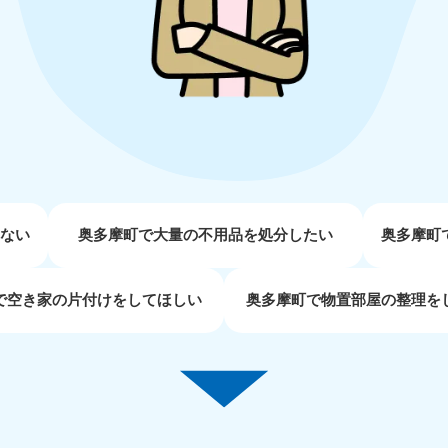
近畿
兵庫県
奈良県
三
881-5251
050-1881-5249
050-18
0〜19:00 年中無休
受付時間
9:00〜19:00 年中無休
受付時間
9:00
京都府
和歌山県
881-5252
050-1881-5248
0〜19:00 年中無休
受付時間
9:00〜19:00 年中無休
せない
奥多摩町で大量の不用品を処分したい
奥多摩町
中国
で空き家の片付けをしてほしい
奥多摩町で物置部屋の整理を
山口県
広島県
鳥
80-
050-1881-5144
050-18
受付時間
9:00〜19:00 年中無休
受付時間
9:00
0〜19:00 年中無休