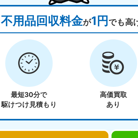
不用品回収料金
1円
り
が
でも高
最短30分で
高価買取
駆けつけ見積もり
あり