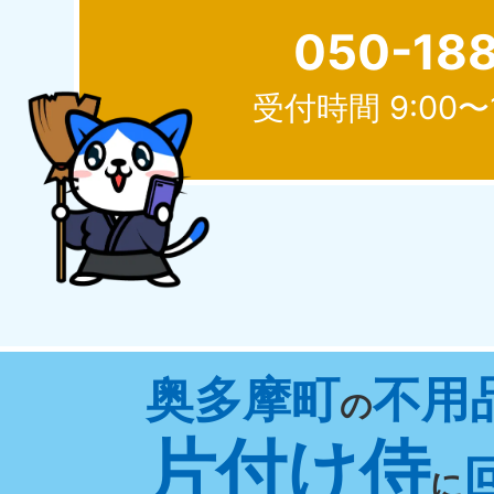
050-18
受付時間 9:00〜
北海道
050-1881-5277
050-1
受付時間
9:00〜19:00 年中無休
受付時間
9:0
山形県
奥多摩町
不用
050-1881-5273
050-1
の
受付時間
9:00〜19:00 年中無休
受付時間
9:0
片付け侍
に