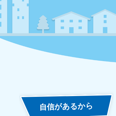
あるから
自信が