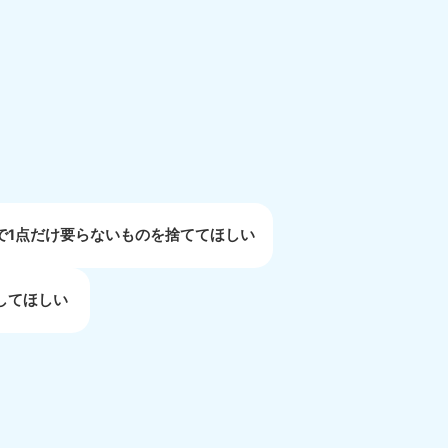
重県
81-5254
〜19:00 年中無休
で1点だけ要らないものを捨ててほしい
してほしい
取県
81-5156
〜19:00 年中無休