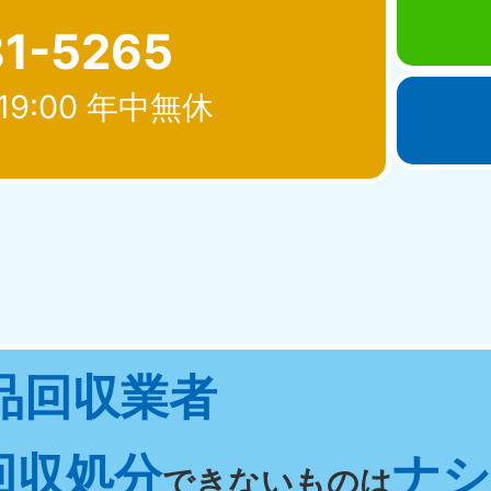
81-5265
19:00 年中無休
北海道・東北
青森県
岩手県
秋
881-5276
050-1881-5274
050-18
0〜19:00 年中無休
受付時間
9:00〜19:00 年中無休
受付時間
9:00
宮城県
福島県
品回収業者
881-5272
050-1881-5271
0〜19:00 年中無休
受付時間
9:00〜19:00 年中無休
回収処分
ナシ 
関東
できないものは