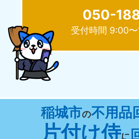
050-18
受付時間 9:00〜
北海道
050-1881-5277
050-1
受付時間
9:00〜19:00 年中無休
受付時間
9:0
山形県
稲城市
不用品
050-1881-5273
050-1
の
受付時間
9:00〜19:00 年中無休
受付時間
9:0
片付け侍
に