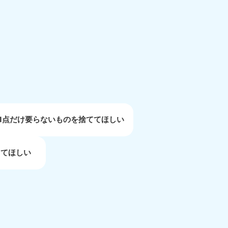
重県
81-5254
〜19:00 年中無休
1点だけ要らないものを捨ててほしい
してほしい
取県
81-5156
〜19:00 年中無休