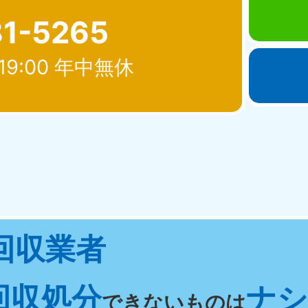
81-5265
19:00 年中無休
北海道・東北
青森県
岩手県
秋
881-5276
050-1881-5274
050-18
0〜19:00 年中無休
受付時間
9:00〜19:00 年中無休
受付時間
9:00
宮城県
福島県
回収業者
881-5272
050-1881-5271
0〜19:00 年中無休
受付時間
9:00〜19:00 年中無休
回収処分
ナシ 
関東
できないものは