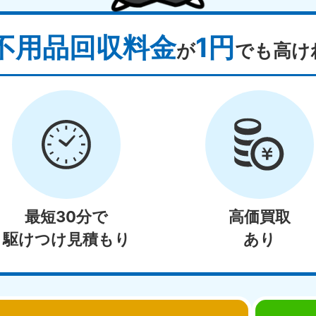
不用品回収料金
1円
が
でも高け
最短30分で
高価買取
駆けつけ見積もり
あり