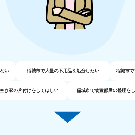
近畿
兵庫県
奈良県
三
881-5251
050-1881-5249
050-18
0〜19:00 年中無休
受付時間
9:00〜19:00 年中無休
受付時間
9:00
京都府
和歌山県
881-5252
050-1881-5248
0〜19:00 年中無休
受付時間
9:00〜19:00 年中無休
せない
稲城市で大量の不用品を処分したい
稲城市で
中国
空き家の片付けをしてほしい
稲城市で物置部屋の整理を
山口県
広島県
鳥
80-
050-1881-5144
050-18
受付時間
9:00〜19:00 年中無休
受付時間
9:00
0〜19:00 年中無休