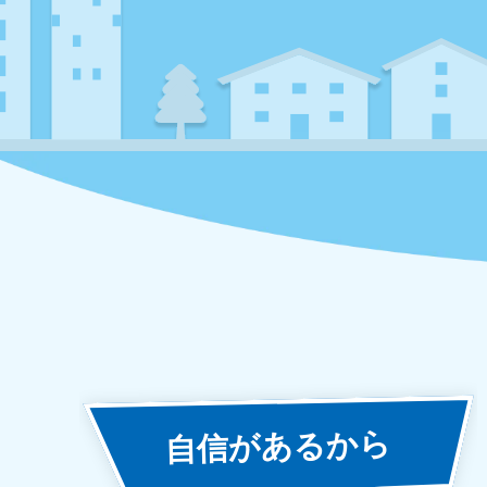
あるから
自信が