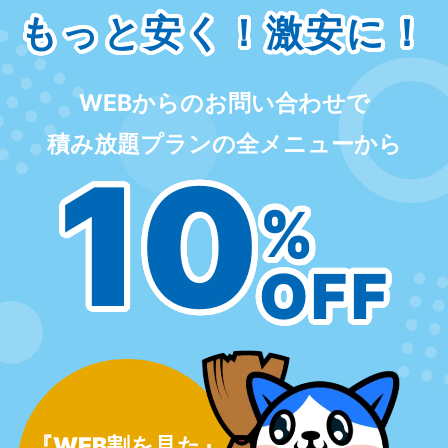
もっと安く！激安に！
WEBからのお問い合わせで
積み放題プランの全メニューから
10
%
OFF
『WEB割を見た』