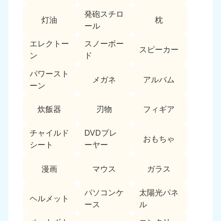
新潟県
050-1881-5263
発砲スチロ
灯油
枕
9:00〜19:00 年中無休
ール
近畿
エレクトー
スノーボー
スピーカー
ン
ド
大阪府
兵庫県
050-1881-5250
050-1881-5251
パワースト
メガネ
アルバム
9:00〜19:00 年中無休
9:00〜19:00 年中無休
ーン
奈良県
三重県
炊飯器
刃物
フィギア
050-1881-5249
050-1881-5254
9:00〜19:00 年中無休
9:00〜19:00 年中無休
チャイルド
DVDプレ
おもちゃ
シート
ーヤー
滋賀県
京都府
050-1881-5253
050-1881-5252
漫画
マウス
ガラス
9:00〜19:00 年中無休
9:00〜19:00 年中無休
パソコンケ
太陽光パネ
和歌山県
ヘルメット
050-1881-5248
ース
ル
9:00〜19:00 年中無休