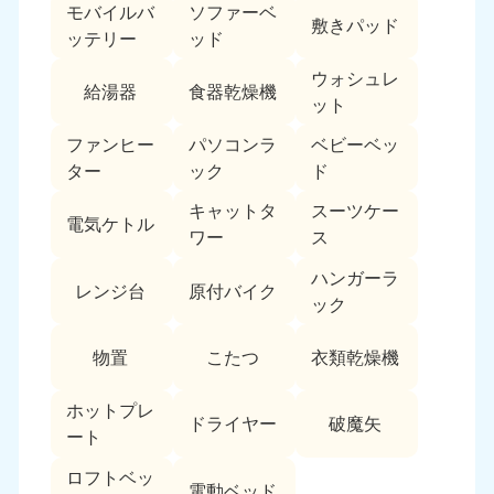
モバイルバ
ソファーベ
敷きパッド
ッテリー
ッド
ウォシュレ
給湯器
食器乾燥機
ット
ファンヒー
パソコンラ
ベビーベッ
ター
ック
ド
キャットタ
スーツケー
電気ケトル
ワー
ス
ハンガーラ
レンジ台
原付バイク
ック
物置
こたつ
衣類乾燥機
ホットプレ
ドライヤー
破魔矢
ート
ロフトベッ
電動ベッド