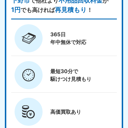
下野市
不用品回収料金
で他社より
が
1円
再見積もり
でも高ければ
！
365日
年中無休で対応
最短30分で
駆けつけ見積もり
高価買取
あり