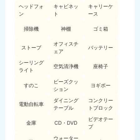
ヘッドフォ
キャビネッ
キャリーケ
福島県
ン
ト
ース
050-1881-5271
9:00〜19:00 年中無休
掃除機
神棚
ゴミ箱
関東
オフィスチ
ストーブ
バッテリー
東京都
神奈川県
ェア
050-1881-5265
050-1881-5264
9:00〜19:00 年中無休
9:00〜19:00 年中無休
シーリング
空気清浄機
座椅子
ライト
千葉県
埼玉県
ビーズクッ
050-1881-5268
050-1881-5266
すのこ
ヨギボー
ション
9:00〜19:00 年中無休
9:00〜19:00 年中無休
ダイニング
コンクリー
栃木県
茨城県
電動自転車
テーブル
トブロック
050-1881-5270
050-1881-5269
9:00〜19:00 年中無休
9:00〜19:00 年中無休
ビデオテー
金庫
CD・DVD
プ
群馬県
050-1881-5267
ウォーター