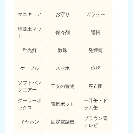
愛媛県
高知県
050-1880-9896
050-1880-9897
マニキュア
お守り
ガラケー
9:00〜19:00 年中無休
9:00〜19:00 年中無休
九州・沖縄
珪藻土マッ
保冷剤
通帳
ト
福岡県
佐賀県
050-1880-9895
050-1880-9894
蛍光灯
数珠
発煙筒
9:00〜19:00 年中無休
9:00〜19:00 年中無休
長崎県
鹿児島県
ケーブル
スマホ
位牌
050-1880-9891
050-1880-9889
9:00〜19:00 年中無休
9:00〜19:00 年中無休
ソフトバン
干支の置物
座布団
クエアー
大分県
宮崎県
050-1880-9893
050-1880-9890
クーラーボ
一斗缶・ド
電気ポット
9:00〜19:00 年中無休
9:00〜19:00 年中無休
ックス
ラム缶
熊本県
沖縄県
ブラウン管
イヤホン
固定電話機
050-1880-9892
050-1880-9887
テレビ
9:00〜19:00 年中無休
9:00〜19:00 年中無休