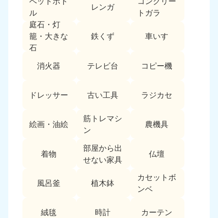
ペットボト
コンクリー
レンガ
中国
ル
トガラ
庭石・灯
岡山県
山口県
鉄くず
車いす
籠・大きな
050-1881-5146
050-1880-9900
石
9:00〜19:00 年中無休
9:00〜19:00 年中無休
消火器
テレビ台
コピー機
広島県
鳥取県
050-1881-5144
050-1881-5156
ドレッサー
古い工具
ラジカセ
9:00〜19:00 年中無休
9:00〜19:00 年中無休
筋トレマシ
島根県
絵画・油絵
農機具
050-1881-5145
ン
9:00〜19:00 年中無休
部屋から出
着物
仏壇
四国
せない家具
カセットボ
香川県
徳島県
風呂釜
植木鉢
050-1880-9899
050-1880-9898
ンベ
9:00〜19:00 年中無休
9:00〜19:00 年中無休
絨毯
時計
カーテン