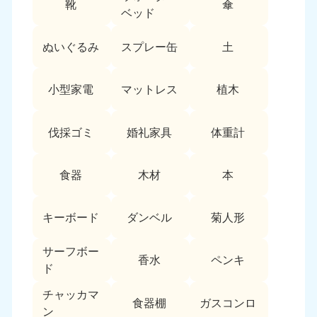
靴
傘
9:00〜19:00 年中無休
ベッド
中部
ぬいぐるみ
スプレー缶
土
愛知県
岐阜県
050-1881-5255
050-1881-5259
小型家電
マットレス
植木
9:00〜19:00 年中無休
9:00〜19:00 年中無休
静岡県
長野県
伐採ゴミ
婚礼家具
体重計
050-1881-5256
050-1881-5260
9:00〜19:00 年中無休
9:00〜19:00 年中無休
食器
木材
本
福井県
石川県
050-1881-5258
050-1881-5261
キーボード
ダンベル
菊人形
9:00〜19:00 年中無休
9:00〜19:00 年中無休
サーフボー
富山県
山梨県
香水
ペンキ
ド
050-1881-5262
050-1881-5257
9:00〜19:00 年中無休
9:00〜19:00 年中無休
チャッカマ
食器棚
ガスコンロ
ン