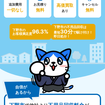
追加費用
お見積り
高価買取
キャンセル
一切なし
無料
無料
あり
下野市の不用品回収は
下野市の
96.3%
30分
最短
で駆け付け！
お客様満足度
即日処分！
自信が
あるから