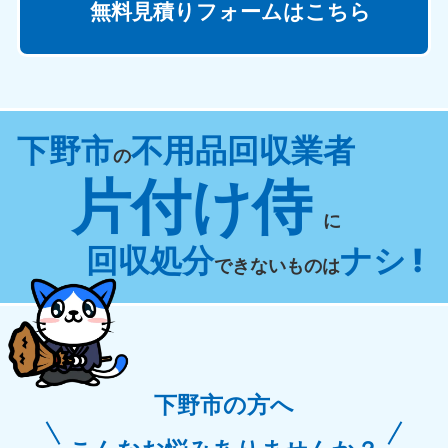
無料見積りフォームはこちら
下野市
不用品回収業者
の
片付け侍
に
回収処分
ナシ !
できないものは
下野市の方へ