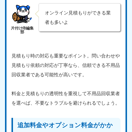
新潟県
050-1881-5263
オンライン見積もりができる業
9:00〜19:00 年中無休
者も多いよ
近畿
大阪府
兵庫県
050-1881-5250
050-1881-5251
9:00〜19:00 年中無休
9:00〜19:00 年中無休
見積もり時の対応も重要なポイント。問い合わせや
奈良県
三重県
見積もり依頼の対応が丁寧なら、信頼できる不用品
050-1881-5249
050-1881-5254
回収業者である可能性が高いです。
9:00〜19:00 年中無休
9:00〜19:00 年中無休
滋賀県
京都府
料金と見積もりの透明性を重視して不用品回収業者
050-1881-5253
050-1881-5252
9:00〜19:00 年中無休
9:00〜19:00 年中無休
を選べば、不要なトラブルを避けられるでしょう。
和歌山県
050-1881-5248
追加料金やオプション料金がかか
9:00〜19:00 年中無休