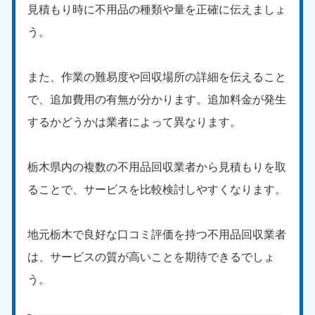
愛媛県
高知県
見積もり時に不用品の種類や量を正確に伝えましょ
050-1880-9896
050-1880-9897
う。
9:00〜19:00 年中無休
9:00〜19:00 年中無休
九州・沖縄
また、作業の難易度や回収場所の詳細を伝えること
福岡県
佐賀県
で、追加費用の有無が分かります。追加料金が発生
050-1880-9895
050-1880-9894
するかどうかは業者によって異なります。
9:00〜19:00 年中無休
9:00〜19:00 年中無休
長崎県
鹿児島県
栃木県内の複数の不用品回収業者から見積もりを取
050-1880-9891
050-1880-9889
9:00〜19:00 年中無休
9:00〜19:00 年中無休
ることで、サービスを比較検討しやすくなります。
大分県
宮崎県
050-1880-9893
050-1880-9890
地元栃木で良好な口コミ評価を持つ不用品回収業者
9:00〜19:00 年中無休
9:00〜19:00 年中無休
は、サービスの質が高いことを期待できるでしょ
う。
熊本県
沖縄県
050-1880-9892
050-1880-9887
9:00〜19:00 年中無休
9:00〜19:00 年中無休