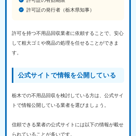
許可証の有効期限
許可証の発行者（栃木県知事）
許可を持つ不用品回収業者に依頼することで、安心
して粗大ゴミや廃品の処理を任せることができま
北海道・東北
す。
北海道
青森県
050-1881-5277
050-1881-5276
公式サイトで情報を公開している
9:00〜19:00 年中無休
9:00〜19:00 年中無休
岩手県
秋田県
栃木での不用品回収を検討している方は、公式サイ
050-1881-5274
050-1881-5275
9:00〜19:00 年中無休
9:00〜19:00 年中無休
トで情報公開している業者を選びましょう。
山形県
宮城県
信頼できる業者の公式サイトには以下の情報が載せ
050-1881-5273
050-1881-5272
9:00〜19:00 年中無休
9:00〜19:00 年中無休
られていることが多いです。