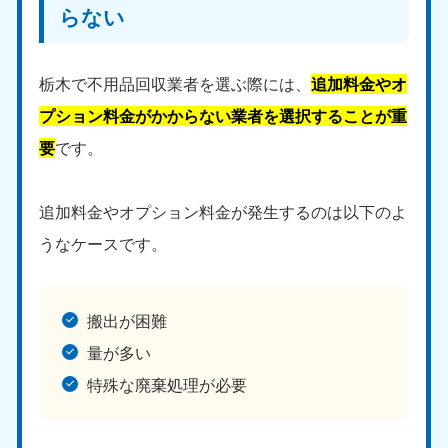
らない
中国
岡山県
山口県
栃木で不用品回収業者を選ぶ際には、
追加料金やオ
050-1881-5146
050-1880-9900
9:00〜19:00 年中無休
9:00〜19:00 年中無休
プション料金がかからない業者を選択することが重
要
です。
広島県
鳥取県
050-1881-5144
050-1881-5156
9:00〜19:00 年中無休
9:00〜19:00 年中無休
追加料金やオプション料金が発生するのは以下のよ
島根県
うなケースです。
050-1881-5145
9:00〜19:00 年中無休
搬出が困難
四国
量が多い
香川県
徳島県
特殊な廃棄処理が必要
050-1880-9899
050-1880-9898
9:00〜19:00 年中無休
9:00〜19:00 年中無休