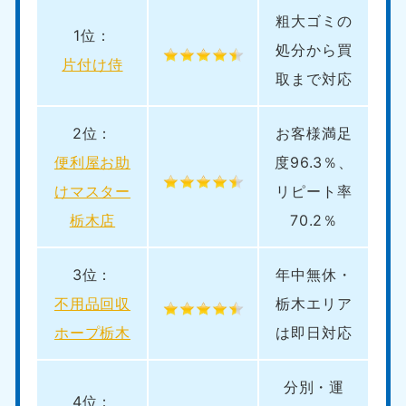
粗大ゴミの
1位：
処分から買
片付け侍
取まで対応
2位：
お客様満足
便利屋お助
度96.3％、
けマスター
リピート率
栃木店
70.2％
3位：
年中無休・
不用品回収
栃木エリア
ホープ栃木
は即日対応
分別・運
4位：