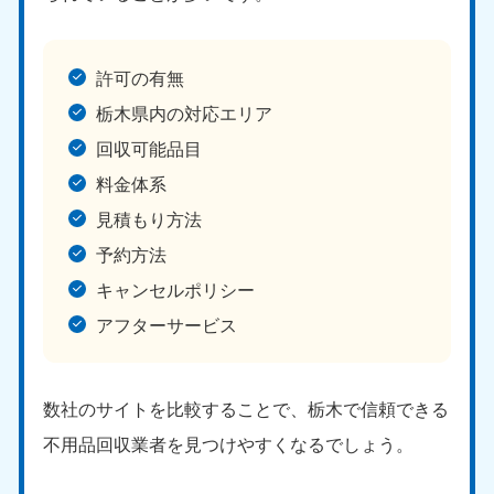
福島県
050-1881-5271
許可の有無
9:00〜19:00 年中無休
栃木県内の対応エリア
関東
回収可能品目
東京都
神奈川県
料金体系
050-1881-5265
050-1881-5264
9:00〜19:00 年中無休
9:00〜19:00 年中無休
見積もり方法
予約方法
千葉県
埼玉県
キャンセルポリシー
050-1881-5268
050-1881-5266
9:00〜19:00 年中無休
9:00〜19:00 年中無休
アフターサービス
栃木県
茨城県
050-1881-5270
050-1881-5269
数社のサイトを比較することで、栃木で信頼できる
9:00〜19:00 年中無休
9:00〜19:00 年中無休
不用品回収業者を見つけやすくなるでしょう。
群馬県
050-1881-5267