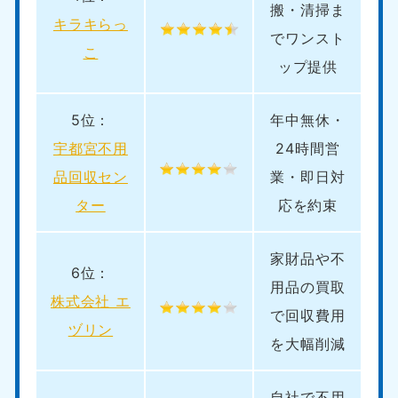
搬・清掃ま
キラキらっ
でワンスト
こ
ップ提供
5位：
年中無休・
宇都宮不用
24時間営
品回収セン
業・即日対
ター
応を約束
家財品や不
6位：
用品の買取
株式会社 エ
で回収費用
ヅリン
を大幅削減
自社で不用