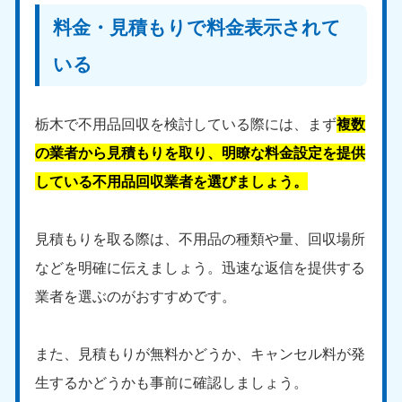
9:00〜19:00 年中無休
料金・見積もりで料金表示されて
中部
いる
愛知県
岐阜県
050-1881-5255
050-1881-5259
栃木で不用品回収を検討している際には、まず
複数
9:00〜19:00 年中無休
9:00〜19:00 年中無休
の業者から見積もりを取り、明瞭な料金設定を提供
静岡県
長野県
している不用品回収業者を選びましょう。
050-1881-5256
050-1881-5260
9:00〜19:00 年中無休
9:00〜19:00 年中無休
見積もりを取る際は、不用品の種類や量、回収場所
福井県
石川県
050-1881-5258
050-1881-5261
などを明確に伝えましょう。迅速な返信を提供する
9:00〜19:00 年中無休
9:00〜19:00 年中無休
業者を選ぶのがおすすめです。
富山県
山梨県
050-1881-5262
050-1881-5257
また、見積もりが無料かどうか、キャンセル料が発
9:00〜19:00 年中無休
9:00〜19:00 年中無休
生するかどうかも事前に確認しましょう。