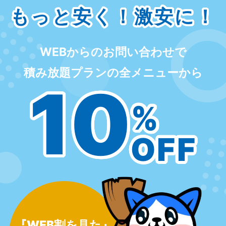
もっと安く！激安に！
WEBからのお問い合わせで
積み放題プランの全メニューから
10
%
OFF
『WEB割を見た』