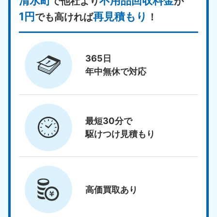
清水町
不用品回収料金
で他社より
が
1円
再見積もり
でも高ければ
！
365日
年中無休で対応
最短30分で
駆けつけ見積もり
高価買取
あり