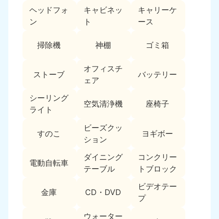
ヘッドフォ
キャビネッ
キャリーケ
福島県
ン
ト
ース
050-1881-5271
9:00〜19:00 年中無休
掃除機
神棚
ゴミ箱
関東
オフィスチ
ストーブ
バッテリー
東京都
神奈川県
ェア
050-1881-5265
050-1881-5264
9:00〜19:00 年中無休
9:00〜19:00 年中無休
シーリング
空気清浄機
座椅子
ライト
千葉県
埼玉県
ビーズクッ
050-1881-5268
050-1881-5266
すのこ
ヨギボー
ション
9:00〜19:00 年中無休
9:00〜19:00 年中無休
ダイニング
コンクリー
栃木県
茨城県
電動自転車
テーブル
トブロック
050-1881-5270
050-1881-5269
9:00〜19:00 年中無休
9:00〜19:00 年中無休
ビデオテー
金庫
CD・DVD
プ
群馬県
050-1881-5267
ウォーター