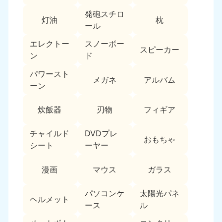
新潟県
050-1881-5263
発砲スチロ
灯油
枕
9:00〜19:00 年中無休
ール
近畿
エレクトー
スノーボー
スピーカー
ン
ド
大阪府
兵庫県
050-1881-5250
050-1881-5251
パワースト
メガネ
アルバム
9:00〜19:00 年中無休
9:00〜19:00 年中無休
ーン
奈良県
三重県
炊飯器
刃物
フィギア
050-1881-5249
050-1881-5254
9:00〜19:00 年中無休
9:00〜19:00 年中無休
チャイルド
DVDプレ
おもちゃ
シート
ーヤー
滋賀県
京都府
050-1881-5253
050-1881-5252
漫画
マウス
ガラス
9:00〜19:00 年中無休
9:00〜19:00 年中無休
パソコンケ
太陽光パネ
和歌山県
ヘルメット
050-1881-5248
ース
ル
9:00〜19:00 年中無休