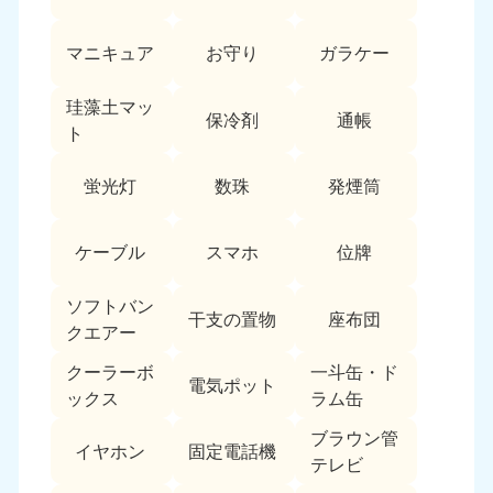
愛媛県
高知県
050-1880-9896
050-1880-9897
マニキュア
お守り
ガラケー
9:00〜19:00 年中無休
9:00〜19:00 年中無休
九州・沖縄
珪藻土マッ
保冷剤
通帳
ト
福岡県
佐賀県
050-1880-9895
050-1880-9894
蛍光灯
数珠
発煙筒
9:00〜19:00 年中無休
9:00〜19:00 年中無休
長崎県
鹿児島県
ケーブル
スマホ
位牌
050-1880-9891
050-1880-9889
9:00〜19:00 年中無休
9:00〜19:00 年中無休
ソフトバン
干支の置物
座布団
クエアー
大分県
宮崎県
050-1880-9893
050-1880-9890
クーラーボ
一斗缶・ド
電気ポット
9:00〜19:00 年中無休
9:00〜19:00 年中無休
ックス
ラム缶
熊本県
沖縄県
ブラウン管
イヤホン
固定電話機
050-1880-9892
050-1880-9887
テレビ
9:00〜19:00 年中無休
9:00〜19:00 年中無休