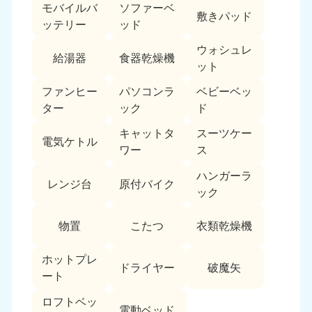
モバイルバ
ソファーベ
敷きパッド
ッテリー
ッド
ウォシュレ
給湯器
食器乾燥機
ット
ファンヒー
パソコンラ
ベビーベッ
ター
ック
ド
キャットタ
スーツケー
電気ケトル
ワー
ス
ハンガーラ
レンジ台
原付バイク
ック
物置
こたつ
衣類乾燥機
ホットプレ
ドライヤー
破魔矢
ート
ロフトベッ
電動ベッド