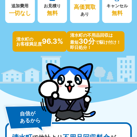
追加費用
お見積り
高価買取
キャンセル
一切なし
無料
無料
あり
清水町の不用品回収は
清水町の
96.3%
30分
最短
で駆け付け！
お客様満足度
即日処分！
自信が
あるから