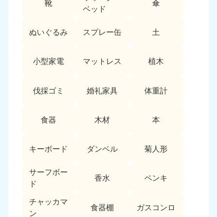
靴
傘
9:00〜19:00 年中無休
ベッド
中部
ぬいぐるみ
スプレー缶
土
愛知県
岐阜県
050-1881-5255
050-1881-5259
小型家電
マットレス
植木
9:00〜19:00 年中無休
9:00〜19:00 年中無休
静岡県
長野県
伐採ゴミ
婚礼家具
体重計
050-1881-5256
050-1881-5260
9:00〜19:00 年中無休
9:00〜19:00 年中無休
食器
木材
本
福井県
石川県
050-1881-5258
050-1881-5261
キーボード
ダンベル
菊人形
9:00〜19:00 年中無休
9:00〜19:00 年中無休
サーフボー
富山県
山梨県
香水
ペンキ
ド
050-1881-5262
050-1881-5257
9:00〜19:00 年中無休
9:00〜19:00 年中無休
チャッカマ
食器棚
ガスコンロ
ン