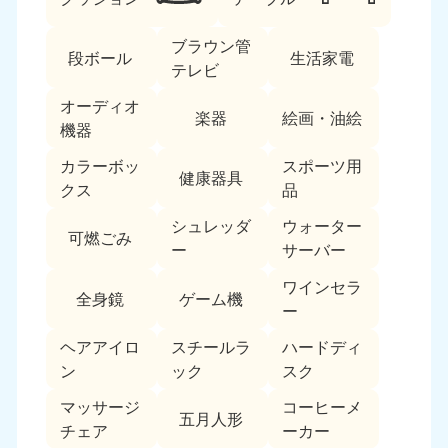
ブラウン管
段ボール
生活家電
テレビ
オーディオ
楽器
絵画・油絵
機器
カラーボッ
スポーツ用
北海道・東北
健康器具
クス
品
北海道
青森県
シュレッダ
ウォーター
050-1881-5277
050-1881-5276
可燃ごみ
ー
サーバー
9:00〜19:00 年中無休
9:00〜19:00 年中無休
ワインセラ
全身鏡
ゲーム機
岩手県
秋田県
ー
050-1881-5274
050-1881-5275
9:00〜19:00 年中無休
9:00〜19:00 年中無休
ヘアアイロ
スチールラ
ハードディ
ン
ック
スク
山形県
宮城県
マッサージ
コーヒーメ
050-1881-5273
050-1881-5272
五月人形
チェア
ーカー
9:00〜19:00 年中無休
9:00〜19:00 年中無休