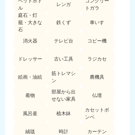
ペットボト
コンクリー
レンガ
中国
ル
トガラ
庭石・灯
岡山県
山口県
鉄くず
車いす
籠・大きな
050-1881-5146
050-1880-9900
石
9:00〜19:00 年中無休
9:00〜19:00 年中無休
消火器
テレビ台
コピー機
広島県
鳥取県
050-1881-5144
050-1881-5156
ドレッサー
古い工具
ラジカセ
9:00〜19:00 年中無休
9:00〜19:00 年中無休
筋トレマシ
島根県
絵画・油絵
農機具
050-1881-5145
ン
9:00〜19:00 年中無休
部屋から出
着物
仏壇
四国
せない家具
カセットボ
香川県
徳島県
風呂釜
植木鉢
050-1880-9899
050-1880-9898
ンベ
9:00〜19:00 年中無休
9:00〜19:00 年中無休
絨毯
時計
カーテン