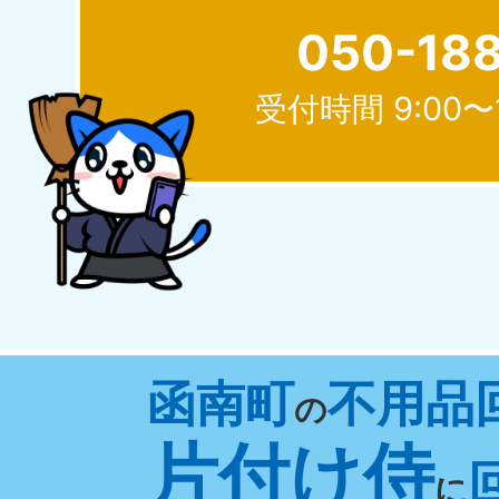
050-18
受付時間 9:00〜
北海道
050-1881-5277
050-1
受付時間
9:00〜19:00 年中無休
受付時間
9:0
山形県
函南町
不用品
050-1881-5273
050-1
の
受付時間
9:00〜19:00 年中無休
受付時間
9:0
片付け侍
に