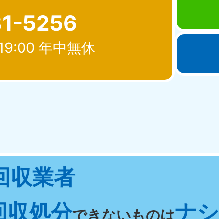
81-5256
19:00 年中無休
北海道・東北
青森県
岩手県
秋
881-5276
050-1881-5274
050-18
0〜19:00 年中無休
受付時間
9:00〜19:00 年中無休
受付時間
9:00
宮城県
福島県
回収業者
881-5272
050-1881-5271
0〜19:00 年中無休
受付時間
9:00〜19:00 年中無休
回収処分
ナシ 
関東
できないものは