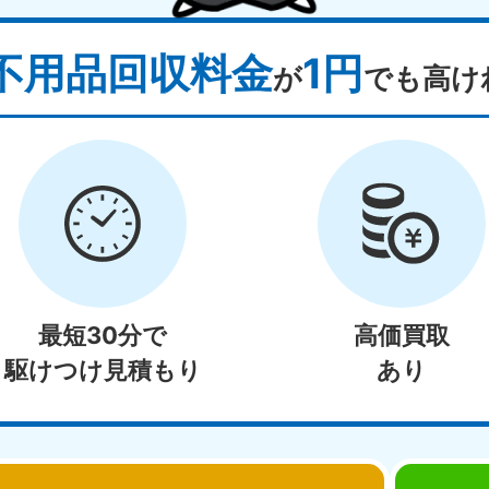
不用品回収料金
1円
が
でも高け
最短30分で
高価買取
駆けつけ見積もり
あり