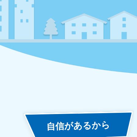
あるから
自信が