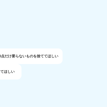
重県
81-5254
〜19:00 年中無休
1点だけ要らないものを捨ててほしい
してほしい
取県
81-5156
〜19:00 年中無休