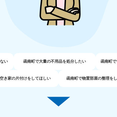
近畿
兵庫県
奈良県
三
881-5251
050-1881-5249
050-18
0〜19:00 年中無休
受付時間
9:00〜19:00 年中無休
受付時間
9:00
京都府
和歌山県
881-5252
050-1881-5248
0〜19:00 年中無休
受付時間
9:00〜19:00 年中無休
せない
函南町で大量の不用品を処分したい
函南町で
中国
空き家の片付けをしてほしい
函南町で物置部屋の整理を
山口県
広島県
鳥
80-
050-1881-5144
050-18
受付時間
9:00〜19:00 年中無休
受付時間
9:00
0〜19:00 年中無休