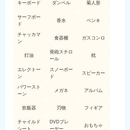
新潟県
キーボード
ダンベル
菊人形
050-1881-5263
9:00〜19:00 年中無休
サーフボー
香水
ペンキ
近畿
ド
チャッカマ
大阪府
兵庫県
食器棚
ガスコンロ
ン
050-1881-5250
050-1881-5251
9:00〜19:00 年中無休
9:00〜19:00 年中無休
発砲スチロ
灯油
枕
ール
奈良県
三重県
050-1881-5249
050-1881-5254
エレクトー
スノーボー
スピーカー
9:00〜19:00 年中無休
9:00〜19:00 年中無休
ン
ド
パワースト
滋賀県
京都府
メガネ
アルバム
050-1881-5253
050-1881-5252
ーン
9:00〜19:00 年中無休
9:00〜19:00 年中無休
炊飯器
刃物
フィギア
和歌山県
050-1881-5248
チャイルド
DVDプレ
おもちゃ
9:00〜19:00 年中無休
シート
ーヤー