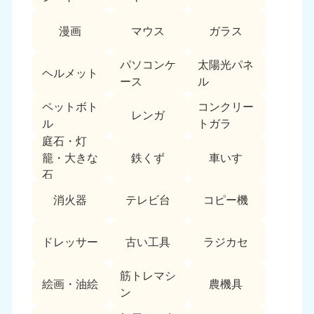
中国
漫画
マウス
ガラス
岡山県
山口県
050-1881-5146
050-1880-9900
パソコンケ
太陽光パネ
ヘルメット
9:00〜19:00 年中無休
9:00〜19:00 年中無休
ース
ル
ペットボト
コンクリー
広島県
鳥取県
レンガ
050-1881-5144
050-1881-5156
ル
トガラ
9:00〜19:00 年中無休
9:00〜19:00 年中無休
庭石・灯
鉄くず
車いす
籠・大きな
島根県
石
050-1881-5145
消火器
テレビ台
コピー機
9:00〜19:00 年中無休
四国
ドレッサー
古い工具
ラジカセ
香川県
徳島県
050-1880-9899
050-1880-9898
筋トレマシ
絵画・油絵
農機具
9:00〜19:00 年中無休
9:00〜19:00 年中無休
ン