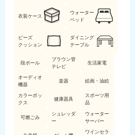
ウォーター
衣装ケース
ベッド
ビーズ
ダイニング
クッション
テーブル
北海道・東北
ブラウン管
段ボール
生活家電
北海道
青森県
テレビ
050-1881-5277
050-1881-5276
オーディオ
9:00〜19:00 年中無休
9:00〜19:00 年中無休
楽器
絵画・油絵
機器
岩手県
秋田県
カラーボッ
スポーツ用
050-1881-5274
050-1881-5275
健康器具
クス
品
9:00〜19:00 年中無休
9:00〜19:00 年中無休
シュレッダ
ウォーター
可燃ごみ
山形県
宮城県
ー
サーバー
050-1881-5273
050-1881-5272
9:00〜19:00 年中無休
9:00〜19:00 年中無休
ワインセラ