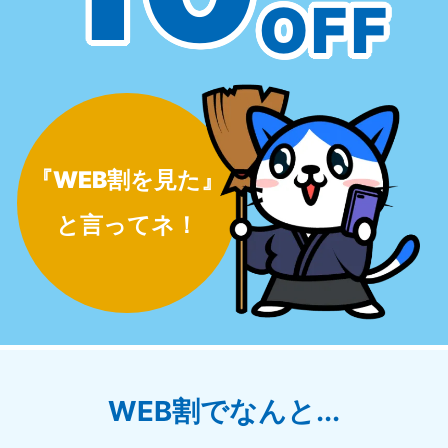
OFF
『WEB割を見た』
と言ってネ！
WEB割でなんと...