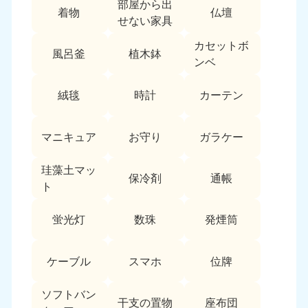
部屋から出
愛媛県
高知県
着物
仏壇
050-1880-9896
050-1880-9897
せない家具
9:00〜19:00 年中無休
9:00〜19:00 年中無休
カセットボ
風呂釜
植木鉢
九州・沖縄
ンベ
福岡県
佐賀県
絨毯
時計
カーテン
050-1880-9895
050-1880-9894
9:00〜19:00 年中無休
9:00〜19:00 年中無休
マニキュア
お守り
ガラケー
長崎県
鹿児島県
050-1880-9891
050-1880-9889
珪藻土マッ
保冷剤
通帳
9:00〜19:00 年中無休
9:00〜19:00 年中無休
ト
大分県
宮崎県
蛍光灯
数珠
発煙筒
050-1880-9893
050-1880-9890
9:00〜19:00 年中無休
9:00〜19:00 年中無休
ケーブル
スマホ
位牌
熊本県
沖縄県
050-1880-9892
050-1880-9887
ソフトバン
干支の置物
座布団
9:00〜19:00 年中無休
9:00〜19:00 年中無休