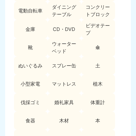
9:00〜19:00 年中無休
ダイニング
コンクリー
電動自転車
テーブル
トブロック
中部
ビデオテー
金庫
CD・DVD
愛知県
岐阜県
プ
050-1881-5255
050-1881-5259
9:00〜19:00 年中無休
9:00〜19:00 年中無休
ウォーター
靴
傘
ベッド
静岡県
長野県
050-1881-5256
050-1881-5260
ぬいぐるみ
スプレー缶
土
9:00〜19:00 年中無休
9:00〜19:00 年中無休
福井県
石川県
小型家電
マットレス
植木
050-1881-5258
050-1881-5261
9:00〜19:00 年中無休
9:00〜19:00 年中無休
伐採ゴミ
婚礼家具
体重計
富山県
山梨県
050-1881-5262
050-1881-5257
食器
木材
本
9:00〜19:00 年中無休
9:00〜19:00 年中無休