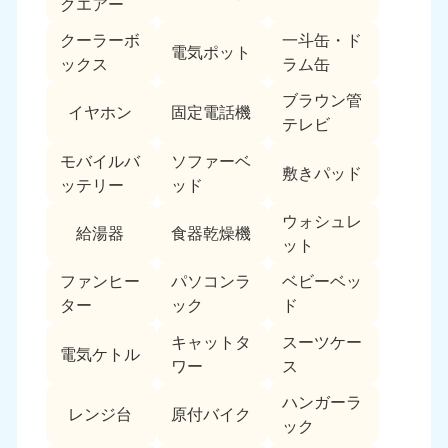
クエアー
クーラーボ
一斗缶・ド
電気ポット
ックス
ラム缶
ブラウン管
イヤホン
固定電話機
テレビ
モバイルバ
ソファーベ
敷きパッド
ッテリー
ッド
ウォシュレ
給湯器
食器乾燥機
ット
ファンヒー
パソコンラ
ベビーベッ
ター
ック
ド
キャットタ
スーツケー
電気ケトル
ワー
ス
ハンガーラ
レンジ台
原付バイク
ック