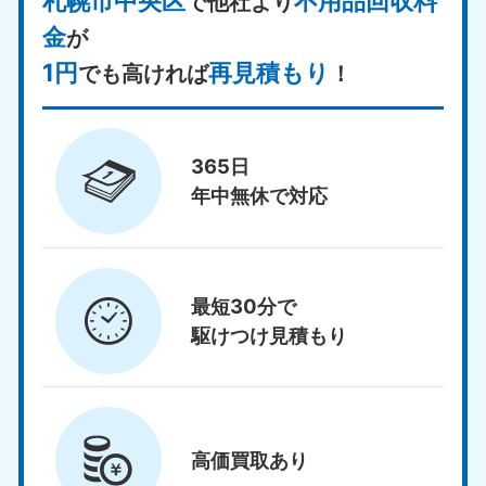
札幌市中央区
不用品回収料
で他社より
金
が
1円
再見積もり
でも高ければ
！
365日
年中無休で対応
最短30分で
駆けつけ見積もり
高価買取
あり