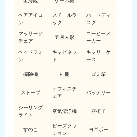
全身鏡
ゲーム機
ー
福島県
ヘアアイロ
スチールラ
ハードディ
050-1881-5271
ン
ック
スク
9:00〜19:00 年中無休
マッサージ
コーヒーメ
関東
五月人形
チェア
ーカー
東京都
神奈川県
ヘッドフォ
キャビネッ
キャリーケ
050-1881-5265
050-1881-5264
ン
ト
ース
9:00〜19:00 年中無休
9:00〜19:00 年中無休
掃除機
神棚
ゴミ箱
千葉県
埼玉県
050-1881-5268
050-1881-5266
9:00〜19:00 年中無休
9:00〜19:00 年中無休
オフィスチ
ストーブ
バッテリー
ェア
栃木県
茨城県
シーリング
050-1881-5270
050-1881-5269
空気清浄機
座椅子
ライト
9:00〜19:00 年中無休
9:00〜19:00 年中無休
ビーズクッ
群馬県
すのこ
ヨギボー
ション
050-1881-5267