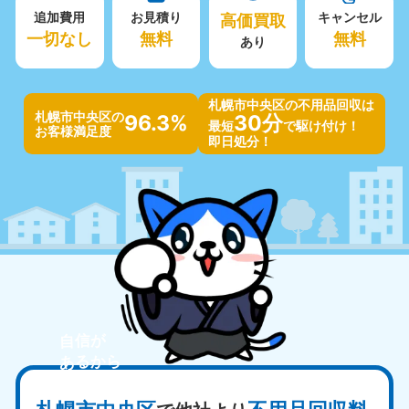
追加費用
お見積り
高価買取
キャンセル
一切なし
無料
無料
あり
札幌市中央区の不用品回収は
札幌市中央区の
96.3%
30分
最短
で駆け付け！
お客様満足度
即日処分！
自信が
あるから