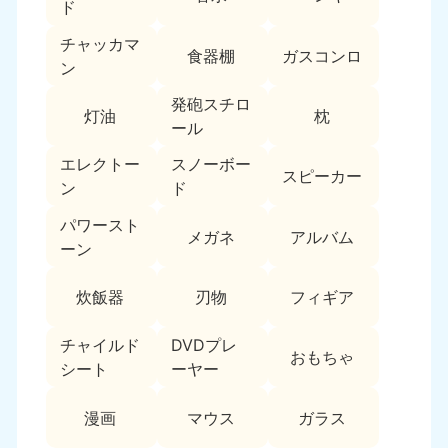
新潟県
ド
050-1881-5263
チャッカマ
9:00〜19:00 年中無休
食器棚
ガスコンロ
ン
近畿
発砲スチロ
灯油
枕
大阪府
兵庫県
ール
050-1881-5250
050-1881-5251
エレクトー
スノーボー
9:00〜19:00 年中無休
9:00〜19:00 年中無休
スピーカー
ン
ド
奈良県
三重県
パワースト
050-1881-5249
050-1881-5254
メガネ
アルバム
ーン
9:00〜19:00 年中無休
9:00〜19:00 年中無休
炊飯器
刃物
フィギア
滋賀県
京都府
050-1881-5253
050-1881-5252
チャイルド
DVDプレ
9:00〜19:00 年中無休
9:00〜19:00 年中無休
おもちゃ
シート
ーヤー
和歌山県
050-1881-5248
漫画
マウス
ガラス
9:00〜19:00 年中無休