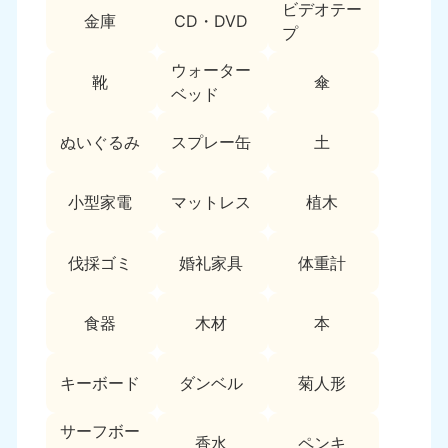
ビデオテー
9:00〜19:00 年中無休
金庫
CD・DVD
プ
中部
ウォーター
靴
傘
ベッド
愛知県
岐阜県
050-1881-5255
050-1881-5259
9:00〜19:00 年中無休
9:00〜19:00 年中無休
ぬいぐるみ
スプレー缶
土
静岡県
長野県
小型家電
マットレス
植木
050-1881-5256
050-1881-5260
9:00〜19:00 年中無休
9:00〜19:00 年中無休
伐採ゴミ
婚礼家具
体重計
福井県
石川県
050-1881-5258
050-1881-5261
9:00〜19:00 年中無休
9:00〜19:00 年中無休
食器
木材
本
富山県
山梨県
050-1881-5262
050-1881-5257
キーボード
ダンベル
菊人形
9:00〜19:00 年中無休
9:00〜19:00 年中無休
サーフボー
香水
ペンキ