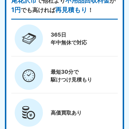
尾花沢市
不用品回収料金
で他社より
が
1円
再見積もり
でも高ければ
！
365日
年中無休で対応
最短30分で
駆けつけ見積もり
高価買取
あり