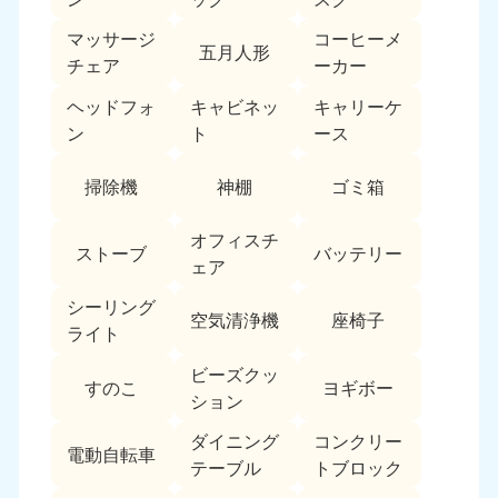
福島県
マッサージ
コーヒーメ
五月人形
050-1881-5271
チェア
ーカー
9:00〜19:00 年中無休
ヘッドフォ
キャビネッ
キャリーケ
関東
ン
ト
ース
東京都
神奈川県
掃除機
神棚
ゴミ箱
050-1881-5265
050-1881-5264
9:00〜19:00 年中無休
9:00〜19:00 年中無休
オフィスチ
ストーブ
バッテリー
ェア
千葉県
埼玉県
050-1881-5268
050-1881-5266
シーリング
9:00〜19:00 年中無休
9:00〜19:00 年中無休
空気清浄機
座椅子
ライト
栃木県
茨城県
ビーズクッ
すのこ
ヨギボー
050-1881-5270
050-1881-5269
ション
9:00〜19:00 年中無休
9:00〜19:00 年中無休
ダイニング
コンクリー
電動自転車
群馬県
テーブル
トブロック
050-1881-5267