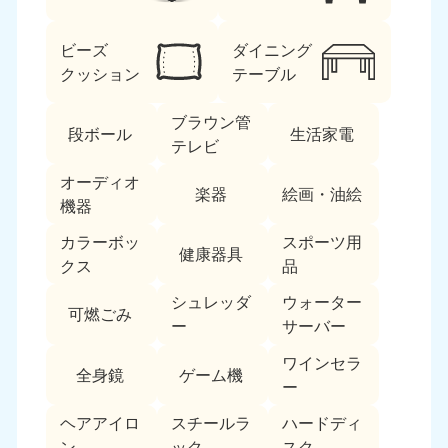
ビーズ
ダイニング
クッション
テーブル
ブラウン管
段ボール
生活家電
テレビ
北海道・東北
オーディオ
楽器
絵画・油絵
機器
北海道
青森県
050-1881-5277
050-1881-5276
カラーボッ
スポーツ用
健康器具
9:00〜19:00 年中無休
9:00〜19:00 年中無休
クス
品
シュレッダ
ウォーター
岩手県
秋田県
可燃ごみ
050-1881-5274
050-1881-5275
ー
サーバー
9:00〜19:00 年中無休
9:00〜19:00 年中無休
ワインセラ
全身鏡
ゲーム機
ー
山形県
宮城県
050-1881-5273
050-1881-5272
ヘアアイロ
スチールラ
ハードディ
9:00〜19:00 年中無休
9:00〜19:00 年中無休
ン
ック
スク