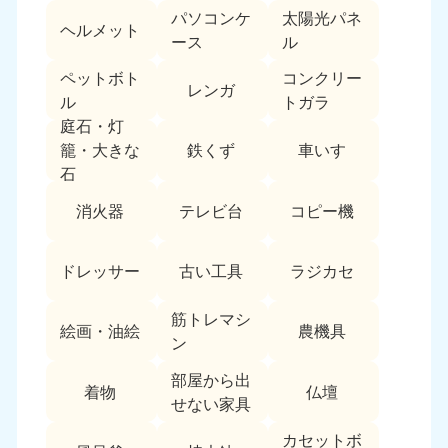
パソコンケ
太陽光パネ
中国
ヘルメット
ース
ル
岡山県
山口県
ペットボト
コンクリー
050-1881-5146
050-1880-9900
レンガ
ル
トガラ
9:00〜19:00 年中無休
9:00〜19:00 年中無休
庭石・灯
鉄くず
車いす
籠・大きな
広島県
鳥取県
石
050-1881-5144
050-1881-5156
9:00〜19:00 年中無休
9:00〜19:00 年中無休
消火器
テレビ台
コピー機
島根県
050-1881-5145
ドレッサー
古い工具
ラジカセ
9:00〜19:00 年中無休
筋トレマシ
四国
絵画・油絵
農機具
ン
香川県
徳島県
部屋から出
050-1880-9899
050-1880-9898
着物
仏壇
せない家具
9:00〜19:00 年中無休
9:00〜19:00 年中無休
カセットボ