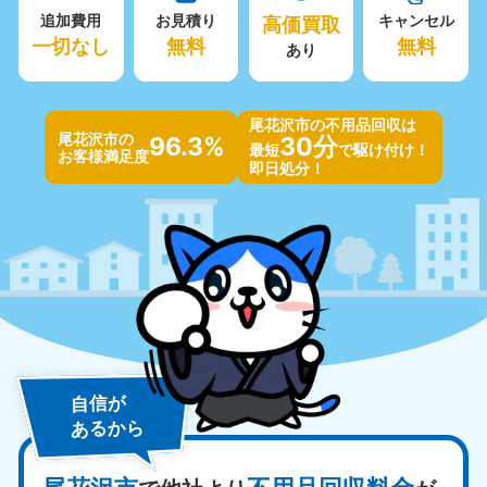
追加費用
お見積り
高価買取
キャンセル
一切なし
無料
無料
あり
尾花沢市の不用品回収は
尾花沢市の
96.3%
30分
最短
で駆け付け！
お客様満足度
即日処分！
自信が
あるから