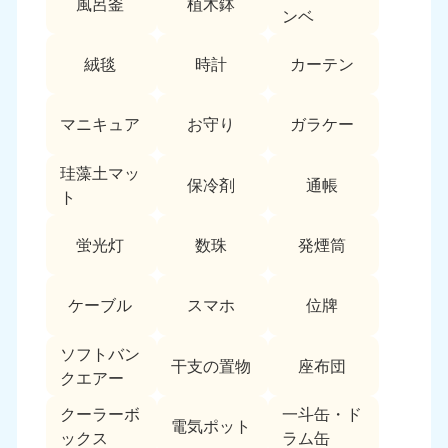
風呂釜
植木鉢
愛媛県
高知県
ンベ
050-1880-9896
050-1880-9897
9:00〜19:00 年中無休
9:00〜19:00 年中無休
絨毯
時計
カーテン
九州・沖縄
マニキュア
お守り
ガラケー
福岡県
佐賀県
050-1880-9895
050-1880-9894
珪藻土マッ
9:00〜19:00 年中無休
9:00〜19:00 年中無休
保冷剤
通帳
ト
長崎県
鹿児島県
050-1880-9891
050-1880-9889
蛍光灯
数珠
発煙筒
9:00〜19:00 年中無休
9:00〜19:00 年中無休
ケーブル
スマホ
位牌
大分県
宮崎県
050-1880-9893
050-1880-9890
9:00〜19:00 年中無休
9:00〜19:00 年中無休
ソフトバン
干支の置物
座布団
クエアー
熊本県
沖縄県
クーラーボ
一斗缶・ド
050-1880-9892
050-1880-9887
電気ポット
ックス
ラム缶
9:00〜19:00 年中無休
9:00〜19:00 年中無休