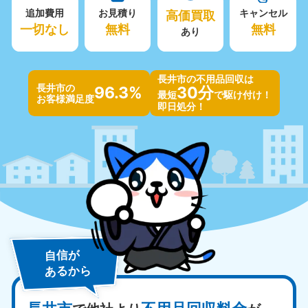
追加費用
お見積り
高価買取
キャンセル
一切なし
無料
無料
あり
長井市の不用品回収は
長井市の
96.3%
30分
最短
で駆け付け！
お客様満足度
即日処分！
自信が
あるから