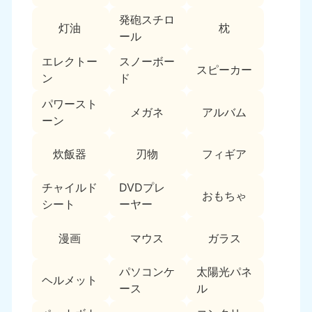
新潟県
050-1881-5263
発砲スチロ
灯油
枕
9:00〜19:00 年中無休
ール
近畿
エレクトー
スノーボー
スピーカー
ン
ド
大阪府
兵庫県
050-1881-5250
050-1881-5251
パワースト
メガネ
アルバム
9:00〜19:00 年中無休
9:00〜19:00 年中無休
ーン
奈良県
三重県
炊飯器
刃物
フィギア
050-1881-5249
050-1881-5254
9:00〜19:00 年中無休
9:00〜19:00 年中無休
チャイルド
DVDプレ
おもちゃ
シート
ーヤー
滋賀県
京都府
050-1881-5253
050-1881-5252
漫画
マウス
ガラス
9:00〜19:00 年中無休
9:00〜19:00 年中無休
パソコンケ
太陽光パネ
和歌山県
ヘルメット
050-1881-5248
ース
ル
9:00〜19:00 年中無休