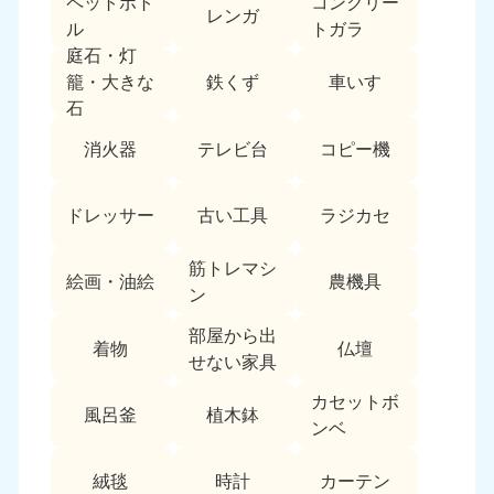
ペットボト
コンクリー
レンガ
中国
ル
トガラ
庭石・灯
岡山県
山口県
鉄くず
車いす
籠・大きな
050-1881-5146
050-1880-9900
石
9:00〜19:00 年中無休
9:00〜19:00 年中無休
消火器
テレビ台
コピー機
広島県
鳥取県
050-1881-5144
050-1881-5156
ドレッサー
古い工具
ラジカセ
9:00〜19:00 年中無休
9:00〜19:00 年中無休
筋トレマシ
島根県
絵画・油絵
農機具
050-1881-5145
ン
9:00〜19:00 年中無休
部屋から出
着物
仏壇
四国
せない家具
カセットボ
香川県
徳島県
風呂釜
植木鉢
050-1880-9899
050-1880-9898
ンベ
9:00〜19:00 年中無休
9:00〜19:00 年中無休
絨毯
時計
カーテン