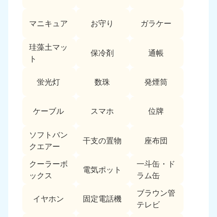
愛媛県
高知県
050-1880-9896
050-1880-9897
マニキュア
お守り
ガラケー
9:00〜19:00 年中無休
9:00〜19:00 年中無休
九州・沖縄
珪藻土マッ
保冷剤
通帳
ト
福岡県
佐賀県
050-1880-9895
050-1880-9894
蛍光灯
数珠
発煙筒
9:00〜19:00 年中無休
9:00〜19:00 年中無休
長崎県
鹿児島県
ケーブル
スマホ
位牌
050-1880-9891
050-1880-9889
9:00〜19:00 年中無休
9:00〜19:00 年中無休
ソフトバン
干支の置物
座布団
クエアー
大分県
宮崎県
050-1880-9893
050-1880-9890
クーラーボ
一斗缶・ド
電気ポット
9:00〜19:00 年中無休
9:00〜19:00 年中無休
ックス
ラム缶
熊本県
沖縄県
ブラウン管
イヤホン
固定電話機
050-1880-9892
050-1880-9887
テレビ
9:00〜19:00 年中無休
9:00〜19:00 年中無休