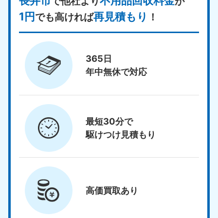
長井市
不用品回収料金
で他社より
が
1円
再見積もり
でも高ければ
！
365日
年中無休で対応
最短30分で
駆けつけ見積もり
高価買取
あり