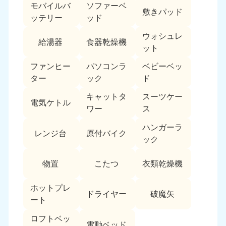
モバイルバ
ソファーベ
敷きパッド
ッテリー
ッド
ウォシュレ
給湯器
食器乾燥機
ット
ファンヒー
パソコンラ
ベビーベッ
ター
ック
ド
キャットタ
スーツケー
電気ケトル
ワー
ス
ハンガーラ
レンジ台
原付バイク
ック
物置
こたつ
衣類乾燥機
ホットプレ
ドライヤー
破魔矢
ート
ロフトベッ
電動ベッド