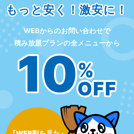
もっと安く！激安に！
WEBからのお問い合わせで
積み放題プランの全メニューから
10
%
OFF
『WEB割を見た』