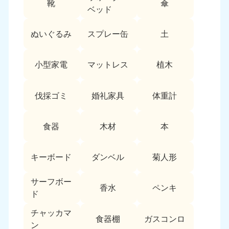
靴
傘
9:00〜19:00 年中無休
ベッド
中部
ぬいぐるみ
スプレー缶
土
愛知県
岐阜県
050-1881-5255
050-1881-5259
小型家電
マットレス
植木
9:00〜19:00 年中無休
9:00〜19:00 年中無休
静岡県
長野県
伐採ゴミ
婚礼家具
体重計
050-1881-5256
050-1881-5260
9:00〜19:00 年中無休
9:00〜19:00 年中無休
食器
木材
本
福井県
石川県
050-1881-5258
050-1881-5261
キーボード
ダンベル
菊人形
9:00〜19:00 年中無休
9:00〜19:00 年中無休
サーフボー
富山県
山梨県
香水
ペンキ
ド
050-1881-5262
050-1881-5257
9:00〜19:00 年中無休
9:00〜19:00 年中無休
チャッカマ
食器棚
ガスコンロ
ン