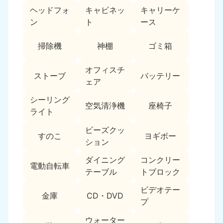
ヘッドフォ
キャビネッ
キャリーケ
福島県
ン
ト
ース
050-1881-5271
9:00〜19:00 年中無休
掃除機
神棚
ゴミ箱
関東
オフィスチ
ストーブ
バッテリー
東京都
神奈川県
ェア
050-1881-5265
050-1881-5264
9:00〜19:00 年中無休
9:00〜19:00 年中無休
シーリング
空気清浄機
座椅子
ライト
千葉県
埼玉県
ビーズクッ
050-1881-5268
050-1881-5266
すのこ
ヨギボー
ション
9:00〜19:00 年中無休
9:00〜19:00 年中無休
ダイニング
コンクリー
栃木県
茨城県
電動自転車
テーブル
トブロック
050-1881-5270
050-1881-5269
9:00〜19:00 年中無休
9:00〜19:00 年中無休
ビデオテー
金庫
CD・DVD
プ
群馬県
050-1881-5267
ウォーター