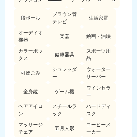
ブラウン管
段ボール
生活家電
テレビ
オーディオ
楽器
絵画・油絵
機器
カラーボッ
スポーツ用
北海道・東北
健康器具
クス
品
北海道
青森県
シュレッダ
ウォーター
050-1881-5277
050-1881-5276
可燃ごみ
ー
サーバー
9:00〜19:00 年中無休
9:00〜19:00 年中無休
ワインセラ
全身鏡
ゲーム機
岩手県
秋田県
ー
050-1881-5274
050-1881-5275
9:00〜19:00 年中無休
9:00〜19:00 年中無休
ヘアアイロ
スチールラ
ハードディ
ン
ック
スク
山形県
宮城県
マッサージ
コーヒーメ
050-1881-5273
050-1881-5272
五月人形
チェア
ーカー
9:00〜19:00 年中無休
9:00〜19:00 年中無休